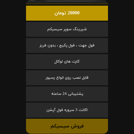
20000 تومان
شیرینگ سوپر سیسیکم
فول جهت ، فول پکیج ، بدون فریز
کارت های لوکال
قابل نصب روی انواع رسیور
پشتیبانی 24 ساعته
اکانت 3 سروره فول آپشن
فروش سیسیکم