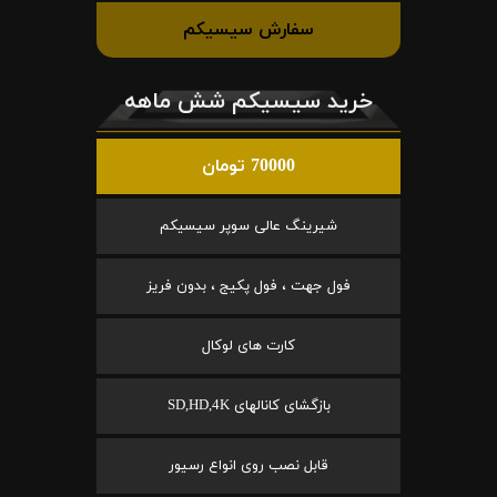
سفارش سیسیکم
خرید سیسیکم شش ماهه
70000 تومان
شیرینگ عالی سوپر سیسیکم
فول جهت ، فول پکیج ، بدون فریز
کارت های لوکال
بازگشای کانالهای SD,HD,4K
قابل نصب روی انواع رسیور