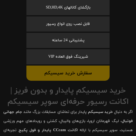
بازگشای کانالهای SD,HD,4K
قابل نصب روی انواع رسیور
پشتیبانی 24 ساعته
شیرینگ فوق العاده VIP
سفارش خرید سیسیکم
خرید سیسیکم پایدار و بدون فریز |
اکانت رسیور حرفه‌ای سوپر سیسیکم
اگر به دنبال
خرید سیسیکم
پایدار برای تماشای مسابقات بزرگ مانند
جام جهانی
فوتبال
، لیگ قهرمانان اروپا، بازی‌های والیبال، کشتی و رویدادهای مهم ورزشی
هستید، سوپر سیسیکم با ارائه
اکانت CCcam پایدار و فول پکیج
تجربه‌ای