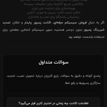
بازگشایی سریع کانال‌ها بدون تنظیمات پیچیده
بهینه‌سازی برای اینترنت ملی ایران
امکان تمدید اکانت رسیور به صورت آنلاین
پشتیبانی پاسخگو برای نصب و راه‌اندازی
اگر به دنبال
فروش سیسیکم حرفه‌ای
،
اکانت رسیور پایدار
و امکان
تمدید
شیرینگ رسیور
بدون دردسر هستید، سوپر سیسیکم انتخابی مطمئن برای
استفاده بلندمدت خواهد بود.
سوالات متداول
پاسخ کوتاه و دقیق به سوالات رایج کاربران درباره تحویل، نصب، تمدید،
سازگاری رسیورها و رفع خطا.
اطلاعات اکانت چه زمانی در اختیار کاربر قرار می‌گیرد؟