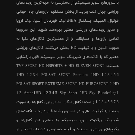
با سرورهای سوپر سیسیکم از دسترسی به مهم‌ترین رویدادهای
ورزشی جهان لذت ببرید. از پخش مستقیم بازی‌های جام جهانی
فوتبال، المپیک، بسکتبال NBA، لیگ قهرمانان آسیا، لیگ اروپا
و سایر رویدادهای ورزشی معتبر بهره‌مند شوید. این سرورها
تمامی بازی‌ها و مسابقات را از معتبرترین کانال‌های دنیا به
صورت آنلاین و با کیفیت HD پخش می‌کنند. کانال‌های ورزشی
معتبر که با اکانت‌های شیرینگ سوپر سیسیکم قابل بازگشایی
هستند: TVP SPORT HD NSPORTS + HD ELEVEN SPORT
1HD 1.2.3.4 POLSAT SPORT Premium 1HD 1.2.3.4.5.6
POLSAT SPORT EXTREME SPORT HD EUROSPORT 2 HD
1.2 Arena1HD 1.2.3.4.5 Sky Sport 2HD Sky Bundesliga1
1.2.3.4.5.6.7.8 و صدها کانال دیگر... تمامی این کانال‌ها به صورت
زنده و با کیفیت عالی، در دسترس شما قرار دارند. با اکانت‌های
شیرینگ پرقدرت سوپر سیسیکم به تمامی این کانال‌ها و
پکیج‌های ورزشی، مستند و فیلم دسترسی داشته باشید و از