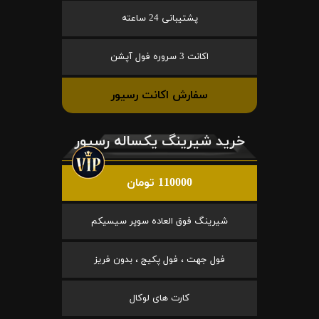
پشتیبانی 24 ساعته
اکانت 3 سروره فول آپشن
سفارش اکانت رسیور
خرید شیرینگ یکساله رسیور
110000 تومان
شیرینگ فوق العاده سوپر سیسیکم
فول جهت ، فول پکیج ، بدون فریز
کارت های لوکال