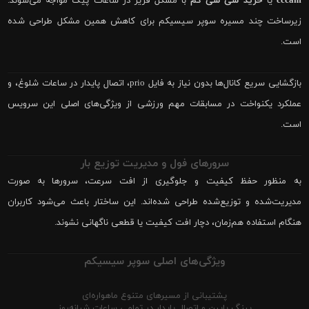
cccam
یا
خرید سی سی کم
با مشکل فریز در ساعات پیک مواجه می‌شوند.
زیرساخت چند مسیره سوپر سیسیکم برای کاهش همین مشکل طراحی شده
است.
بازگشایی سریع کانال‌ها بدون نیاز به فایل prio، اتصال پایدار در ساعات شلوغ، و
عملکرد یکنواخت در مسابقات مهم ورزشی از ویژگی‌های اصلی این سرویس
است.
سرورهای فول و مدیریت توزیع بار
به منظور حفظ کیفیت و جلوگیری از افت سرعت، سرورها به صورت
مدیریت‌شده و توزیع‌شده طراحی شده‌اند. این ساختار باعث می‌شود کاربران
هنگام استفاده هم‌زمان، دچار افت کیفیت یا قطعی ناگهانی نشوند.
ویژگی‌های اصلی سوپر سیسیکم
پشتیبانی از مسیرهای متنوع ماهواره‌ای
پینگ پایین و اتصال پایدار در تمامی ساعات شبانه‌روز