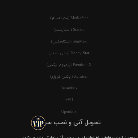
MediaStar (مدیا استار)
StarSat (استارست)
StarMax (استارمکس)
Honey Star (هانی استار)
Premium X (پرمیوم ایکس)
Xcruiser (ایکس کروزر)
Dreambox
VU+
Openbox
تحویل آنی و نصب سریع
پس از ثبت سفارش، اطلاعات زیر به صورت آنی نمایش داده می‌شود: