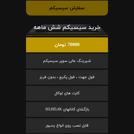
سفارش سیسیکم
خرید سیسیکم شش ماهه
70000 تومان
شیرینگ عالی سوپر سیسیکم
فول جهت ، فول پکیج ، بدون فریز
کارت های لوکال
بازگشای کانالهای SD,HD,4K
قابل نصب روی انواع رسیور