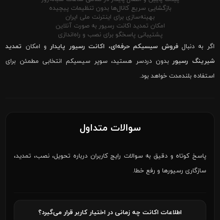
بازگشایی سریع کانال‌ها بدون تنظیمات پیچیده
بهینه‌سازی برای اینترنت ملی ایران
امکان تمدید اکانت رسیور به صورت آنلاین
پشتیبانی پاسخگو برای نصب و راه‌اندازی
اگر به دنبال
فروش سیسیکم حرفه‌ای
،
اکانت رسیور پایدار
و امکان
تمدید
شیرینگ رسیور
بدون دردسر هستید، سوپر سیسیکم انتخابی مطمئن برای
استفاده بلندمدت خواهد بود.
سوالات متداول
پاسخ کوتاه و دقیق به سوالات رایج کاربران درباره تحویل، نصب، تمدید،
سازگاری رسیورها و رفع خطا.
اطلاعات اکانت چه زمانی در اختیار کاربر قرار می‌گیرد؟