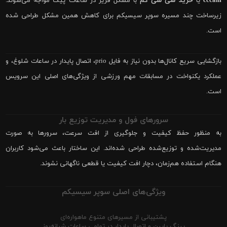
cccam
یا
خرید سی سی کم
با مشکل فریز در ساعات پیک مواجه می‌شوند.
زیرساخت چند مسیره سوپر سیسیکم برای کاهش همین مشکل طراحی شده
است.
بازگشایی سریع کانال‌ها بدون نیاز به فایل prio، اتصال پایدار در ساعات شلوغ، و
عملکرد یکنواخت در مسابقات مهم ورزشی از ویژگی‌های اصلی این سرویس
است.
سرورهای فول و مدیریت توزیع بار
به منظور حفظ کیفیت و جلوگیری از افت سرعت، سرورها به صورت
مدیریت‌شده و توزیع‌شده طراحی شده‌اند. این ساختار باعث می‌شود کاربران
هنگام استفاده هم‌زمان، دچار افت کیفیت یا قطعی ناگهانی نشوند.
ویژگی‌های اصلی سوپر سیسیکم
پشتیبانی از مسیرهای متنوع ماهواره‌ای
پینگ پایین و اتصال پایدار در تمامی ساعات شبانه‌روز