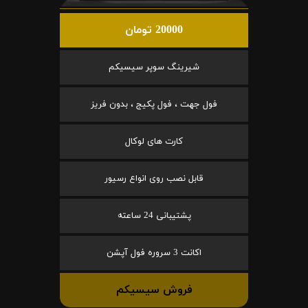
20000 تومان
شیرینگ سوپر سیسیکم
فول جهت ، فول پکیج ، بدون فریز
کارت های لوکال
قابل نصب روی انواع رسیور
پشتیبانی 24 ساعته
اکانت 3 سروره فول آپشن
فروش سیسیکم