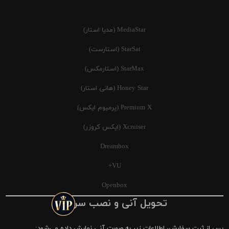
MediaStar (مدیا استار)
StarSat (استارست)
StarMax (استارمکس)
Honey Star (هانی استار)
Premium X (پرمیوم ایکس)
Xcruiser (ایکس کروزر)
Dreambox
VU+
Openbox
تحویل آنی و نصب سریع
پس از ثبت سفارش، اطلاعات زیر به صورت آنی نمایش داده می‌شود: