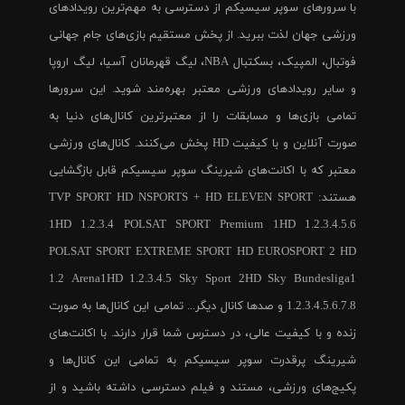
با سرورهای سوپر سیسیکم از دسترسی به مهم‌ترین رویدادهای
ورزشی جهان لذت ببرید. از پخش مستقیم بازی‌های جام جهانی
فوتبال، المپیک، بسکتبال NBA، لیگ قهرمانان آسیا، لیگ اروپا
و سایر رویدادهای ورزشی معتبر بهره‌مند شوید. این سرورها
تمامی بازی‌ها و مسابقات را از معتبرترین کانال‌های دنیا به
صورت آنلاین و با کیفیت HD پخش می‌کنند. کانال‌های ورزشی
معتبر که با اکانت‌های شیرینگ سوپر سیسیکم قابل بازگشایی
هستند: TVP SPORT HD NSPORTS + HD ELEVEN SPORT
1HD 1.2.3.4 POLSAT SPORT Premium 1HD 1.2.3.4.5.6
POLSAT SPORT EXTREME SPORT HD EUROSPORT 2 HD
1.2 Arena1HD 1.2.3.4.5 Sky Sport 2HD Sky Bundesliga1
1.2.3.4.5.6.7.8 و صدها کانال دیگر... تمامی این کانال‌ها به صورت
زنده و با کیفیت عالی، در دسترس شما قرار دارند. با اکانت‌های
شیرینگ پرقدرت سوپر سیسیکم به تمامی این کانال‌ها و
پکیج‌های ورزشی، مستند و فیلم دسترسی داشته باشید و از