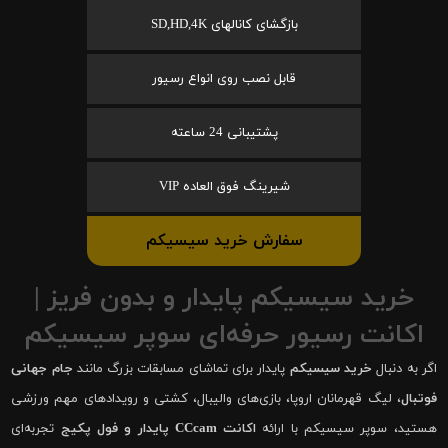
بازگشای کانالهای SD,HD,4K
قابل نصب روی انواع رسیور
پشتیبانی 24 ساعته
شیرینگ فوق العاده VIP
سفارش خرید سیسیکم
خرید سیسیکم پایدار و بدون فریز |
اکانت رسیور حرفه‌ای سوپر سیسیکم
اگر به دنبال
خرید سیسیکم
پایدار برای تماشای مسابقات بزرگ مانند
جام جهانی
فوتبال
، لیگ قهرمانان اروپا، بازی‌های والیبال، کشتی و رویدادهای مهم ورزشی
هستید، سوپر سیسیکم با ارائه
اکانت CCcam پایدار و فول پکیج
تجربه‌ای