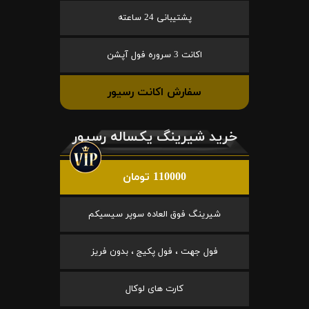
پشتیبانی 24 ساعته
اکانت 3 سروره فول آپشن
سفارش اکانت رسیور
خرید شیرینگ یکساله رسیور
110000 تومان
شیرینگ فوق العاده سوپر سیسیکم
فول جهت ، فول پکیج ، بدون فریز
کارت های لوکال