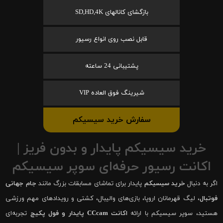
بازگشای کانالهای SD,HD,4K
قابل نصب روی انواع رسیور
پشتیبانی 24 ساعته
شیرینگ فوق العاده VIP
سفارش خرید سیسیکم
خرید سیسیکم پایدار و بدون فریز |
اکانت رسیور حرفه‌ای سوپر سیسیکم
اگر به دنبال
خرید سیسیکم
پایدار برای تماشای مسابقات بزرگ مانند
جام جهانی
فوتبال
، لیگ قهرمانان اروپا، بازی‌های والیبال، کشتی و رویدادهای مهم ورزشی
هستید، سوپر سیسیکم با ارائه
اکانت CCcam پایدار و فول پکیج
تجربه‌ای