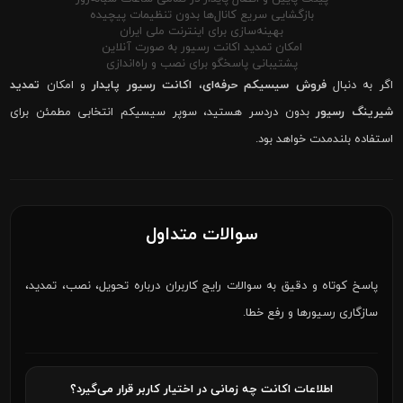
بازگشایی سریع کانال‌ها بدون تنظیمات پیچیده
بهینه‌سازی برای اینترنت ملی ایران
امکان تمدید اکانت رسیور به صورت آنلاین
پشتیبانی پاسخگو برای نصب و راه‌اندازی
اگر به دنبال
فروش سیسیکم حرفه‌ای
،
اکانت رسیور پایدار
و امکان
تمدید
شیرینگ رسیور
بدون دردسر هستید، سوپر سیسیکم انتخابی مطمئن برای
استفاده بلندمدت خواهد بود.
سوالات متداول
پاسخ کوتاه و دقیق به سوالات رایج کاربران درباره تحویل، نصب، تمدید،
سازگاری رسیورها و رفع خطا.
اطلاعات اکانت چه زمانی در اختیار کاربر قرار می‌گیرد؟