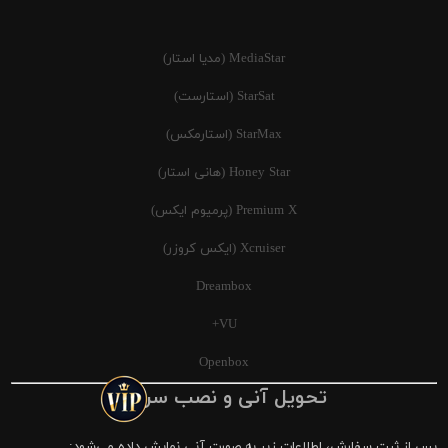
MediaStar (مدیا استار)
StarSat (استارست)
StarMax (استارمکس)
Honey Star (هانی استار)
Premium X (پرمیوم ایکس)
Xcruiser (ایکس کروزر)
Dreambox
VU+
Openbox
تحویل آنی و نصب سریع
پس از ثبت سفارش، اطلاعات زیر به صورت آنی نمایش داده می‌شود: