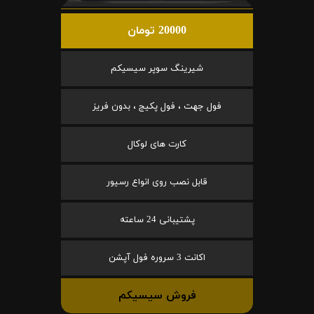
20000 تومان
شیرینگ سوپر سیسیکم
فول جهت ، فول پکیج ، بدون فریز
کارت های لوکال
قابل نصب روی انواع رسیور
پشتیبانی 24 ساعته
اکانت 3 سروره فول آپشن
فروش سیسیکم