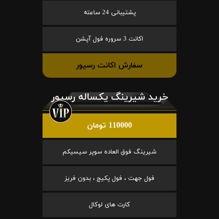
پشتیبانی 24 ساعته
اکانت 3 سروره فول آپشن
سفارش اکانت رسیور
خرید شیرینگ یکساله رسیور
110000 تومان
شیرینگ فوق العاده سوپر سیسیکم
فول جهت ، فول پکیج ، بدون فریز
کارت های لوکال