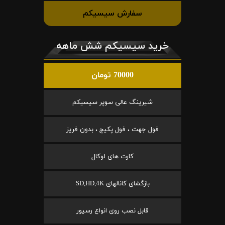
سفارش سیسیکم
خرید سیسیکم شش ماهه
70000 تومان
شیرینگ عالی سوپر سیسیکم
فول جهت ، فول پکیج ، بدون فریز
کارت های لوکال
بازگشای کانالهای SD,HD,4K
قابل نصب روی انواع رسیور