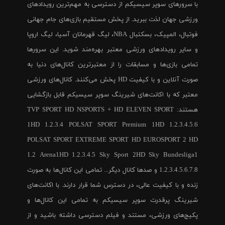
با سرورهای سوپر سیسیکم از دسترسی به مهم‌ترین رویدادهای
ورزشی جهان لذت ببرید. از پخش مستقیم بازی‌های جام جهانی
فوتبال، المپیک، بسکتبال NBA، لیگ قهرمانان آسیا، لیگ اروپا
و سایر رویدادهای ورزشی معتبر بهره‌مند شوید. این سرورها
تمامی بازی‌ها و مسابقات را از معتبرترین کانال‌های دنیا به
صورت آنلاین و با کیفیت HD پخش می‌کنند. کانال‌های ورزشی
معتبر که با اکانت‌های شیرینگ سوپر سیسیکم قابل بازگشایی
هستند: TVP SPORT HD NSPORTS + HD ELEVEN SPORT
1HD 1.2.3.4 POLSAT SPORT Premium 1HD 1.2.3.4.5.6
POLSAT SPORT EXTREME SPORT HD EUROSPORT 2 HD
1.2 Arena1HD 1.2.3.4.5 Sky Sport 2HD Sky Bundesliga1
1.2.3.4.5.6.7.8 و صدها کانال دیگر... تمامی این کانال‌ها به صورت
زنده و با کیفیت عالی، در دسترس شما قرار دارند. با اکانت‌های
شیرینگ پرقدرت سوپر سیسیکم به تمامی این کانال‌ها و
پکیج‌های ورزشی، مستند و فیلم دسترسی داشته باشید و از