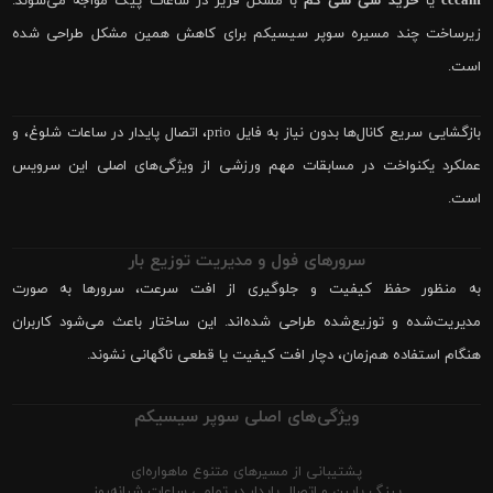
cccam
یا
خرید سی سی کم
با مشکل فریز در ساعات پیک مواجه می‌شوند.
زیرساخت چند مسیره سوپر سیسیکم برای کاهش همین مشکل طراحی شده
است.
بازگشایی سریع کانال‌ها بدون نیاز به فایل prio، اتصال پایدار در ساعات شلوغ، و
عملکرد یکنواخت در مسابقات مهم ورزشی از ویژگی‌های اصلی این سرویس
است.
سرورهای فول و مدیریت توزیع بار
به منظور حفظ کیفیت و جلوگیری از افت سرعت، سرورها به صورت
مدیریت‌شده و توزیع‌شده طراحی شده‌اند. این ساختار باعث می‌شود کاربران
هنگام استفاده هم‌زمان، دچار افت کیفیت یا قطعی ناگهانی نشوند.
ویژگی‌های اصلی سوپر سیسیکم
پشتیبانی از مسیرهای متنوع ماهواره‌ای
پینگ پایین و اتصال پایدار در تمامی ساعات شبانه‌روز