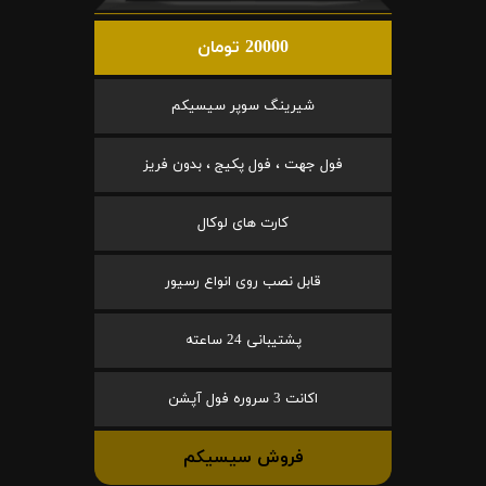
20000 تومان
شیرینگ سوپر سیسیکم
فول جهت ، فول پکیج ، بدون فریز
کارت های لوکال
قابل نصب روی انواع رسیور
پشتیبانی 24 ساعته
اکانت 3 سروره فول آپشن
فروش سیسیکم