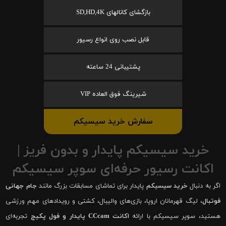
بازگشای کانالهای SD,HD,4K
قابل نصب روی انواع رسیور
پشتیبانی 24 ساعته
شیرینگ فوق العاده VIP
سفارش خرید سیسیکم
خرید سیسیکم پایدار و بدون فریز |
اکانت رسیور حرفه‌ای سوپر سیسیکم
اگر به دنبال
خرید سیسیکم
پایدار برای تماشای مسابقات بزرگ مانند
جام جهانی
فوتبال
، لیگ قهرمانان اروپا، بازی‌های والیبال، کشتی و رویدادهای مهم ورزشی
هستید، سوپر سیسیکم با ارائه
اکانت CCcam پایدار و فول پکیج
تجربه‌ای