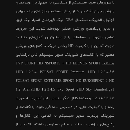
با سرورهای سوپر سیسیکم از دسترسی به مهم‌ترین رویدادهای
ورزشی جهان لذت ببرید. از پخش مستقیم بازی‌های جام جهانی
فوتبال، المپیک، بسکتبال NBA، لیگ قهرمانان آسیا، لیگ اروپا
و سایر رویدادهای ورزشی معتبر بهره‌مند شوید. این سرورها
تمامی بازی‌ها و مسابقات را از معتبرترین کانال‌های دنیا به
صورت آنلاین و با کیفیت HD پخش می‌کنند. کانال‌های ورزشی
معتبر که با اکانت‌های شیرینگ سوپر سیسیکم قابل بازگشایی
هستند: TVP SPORT HD NSPORTS + HD ELEVEN SPORT
1HD 1.2.3.4 POLSAT SPORT Premium 1HD 1.2.3.4.5.6
POLSAT SPORT EXTREME SPORT HD EUROSPORT 2 HD
1.2 Arena1HD 1.2.3.4.5 Sky Sport 2HD Sky Bundesliga1
1.2.3.4.5.6.7.8 و صدها کانال دیگر... تمامی این کانال‌ها به صورت
زنده و با کیفیت عالی، در دسترس شما قرار دارند. با اکانت‌های
شیرینگ پرقدرت سوپر سیسیکم به تمامی این کانال‌ها و
پکیج‌های ورزشی، مستند و فیلم دسترسی داشته باشید و از