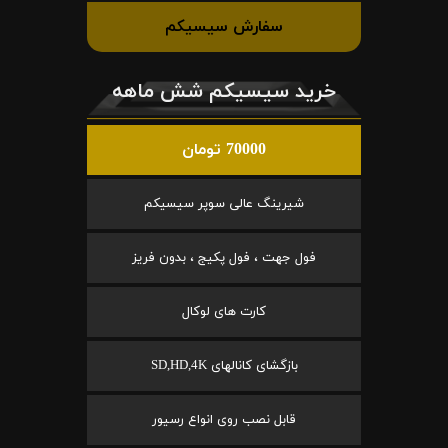
سفارش سیسیکم
خرید سیسیکم شش ماهه
70000 تومان
شیرینگ عالی سوپر سیسیکم
فول جهت ، فول پکیج ، بدون فریز
کارت های لوکال
بازگشای کانالهای SD,HD,4K
قابل نصب روی انواع رسیور