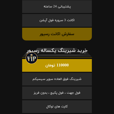
پشتیبانی 24 ساعته
اکانت 3 سروره فول آپشن
سفارش اکانت رسیور
خرید شیرینگ یکساله رسیور
110000 تومان
شیرینگ فوق العاده سوپر سیسیکم
فول جهت ، فول پکیج ، بدون فریز
کارت های لوکال