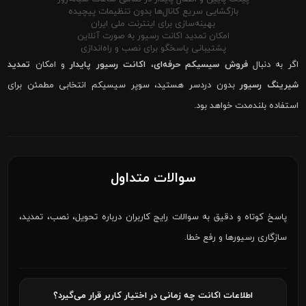
بازگشایی سریع کانال‌ها بدون تنظیمات پیچیده
بهینه‌سازی برای اینترنت ملی ایران
امکان تمدید اکانت رسیور به صورت آنلاین
پشتیبانی پاسخگو برای نصب و راه‌اندازی
اگر به دنبال
فروش سیسیکم حرفه‌ای
،
اکانت رسیور پایدار
و امکان
تمدید
شیرینگ رسیور
بدون دردسر هستید، سوپر سیسیکم انتخابی مطمئن برای
استفاده بلندمدت خواهد بود.
سوالات متداول
پاسخ کوتاه و دقیق به سوالات رایج کاربران درباره تحویل، نصب، تمدید،
سازگاری رسیورها و رفع خطا.
اطلاعات اکانت چه زمانی در اختیار کاربر قرار می‌گیرد؟