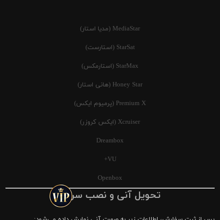
MediaStar (مدیا استار)
StarSat (استارست)
StarMax (استارمکس)
Honey Star (هانی استار)
Premium X (پرمیوم ایکس)
Xcruiser (ایکس کروزر)
Dreambox
VU+
Openbox
تحویل آنی و نصب سریع
پس از ثبت سفارش، اطلاعات زیر به صورت آنی نمایش داده می‌شود: