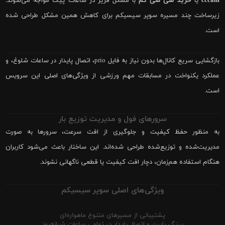
cccam
یا
خرید سی سی کم
با مشکل فریز در ساعات پیک مواجه می‌شوند.
زیرساخت چند مسیره سوپر سیسیکم برای کاهش همین مشکل طراحی شده
است.
بازگشایی سریع کانال‌ها بدون نیاز به فایل prio، اتصال پایدار در ساعات شلوغ، و
عملکرد یکنواخت در مسابقات مهم ورزشی از ویژگی‌های اصلی این سرویس
است.
سرورهای فول و مدیریت توزیع بار
به منظور حفظ کیفیت و جلوگیری از افت سرعت، سرورها به صورت
مدیریت‌شده و توزیع‌شده طراحی شده‌اند. این ساختار باعث می‌شود کاربران
هنگام استفاده هم‌زمان، دچار افت کیفیت یا قطعی ناگهانی نشوند.
ویژگی‌های اصلی سوپر سیسیکم
پشتیبانی از مسیرهای متنوع ماهواره‌ای
پینگ پایین و اتصال پایدار در تمامی ساعات شبانه‌روز