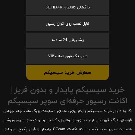
بازگشای کانالهای SD,HD,4K
قابل نصب روی انواع رسیور
پشتیبانی 24 ساعته
شیرینگ فوق العاده VIP
سفارش خرید سیسیکم
خرید سیسیکم پایدار و بدون فریز |
اکانت رسیور حرفه‌ای سوپر سیسیکم
اگر به دنبال
خرید سیسیکم
پایدار برای تماشای مسابقات بزرگ مانند
جام جهانی
فوتبال
، لیگ قهرمانان اروپا، بازی‌های والیبال، کشتی و رویدادهای مهم ورزشی
هستید، سوپر سیسیکم با ارائه
اکانت CCcam پایدار و فول پکیج
تجربه‌ای