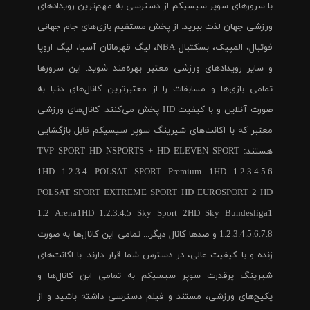
با سرورهای سوپر سیسیکم از دسترسی به مهم‌ترین رویدادهای
ورزشی جهان لذت ببرید. از پخش مستقیم بازی‌های جام جهانی
فوتبال، المپیک، بسکتبال NBA، لیگ قهرمانان آسیا، لیگ اروپا
و سایر رویدادهای ورزشی معتبر بهره‌مند شوید. این سرورها
تمامی بازی‌ها و مسابقات را از معتبرترین کانال‌های دنیا به
صورت آنلاین و با کیفیت HD پخش می‌کنند. کانال‌های ورزشی
معتبر که با اکانت‌های شیرینگ سوپر سیسیکم قابل بازگشایی
هستند: TVP SPORT HD NSPORTS + HD ELEVEN SPORT
1HD 1.2.3.4 POLSAT SPORT Premium 1HD 1.2.3.4.5.6
POLSAT SPORT EXTREME SPORT HD EUROSPORT 2 HD
1.2 Arena1HD 1.2.3.4.5 Sky Sport 2HD Sky Bundesliga1
1.2.3.4.5.6.7.8 و صدها کانال دیگر... تمامی این کانال‌ها به صورت
زنده و با کیفیت عالی، در دسترس شما قرار دارند. با اکانت‌های
شیرینگ پرقدرت سوپر سیسیکم به تمامی این کانال‌ها و
پکیج‌های ورزشی، مستند و فیلم دسترسی داشته باشید و از