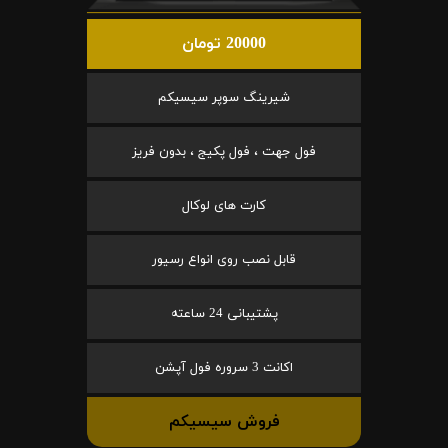
20000 تومان
شیرینگ سوپر سیسیکم
فول جهت ، فول پکیج ، بدون فریز
کارت های لوکال
قابل نصب روی انواع رسیور
پشتیبانی 24 ساعته
اکانت 3 سروره فول آپشن
فروش سیسیکم