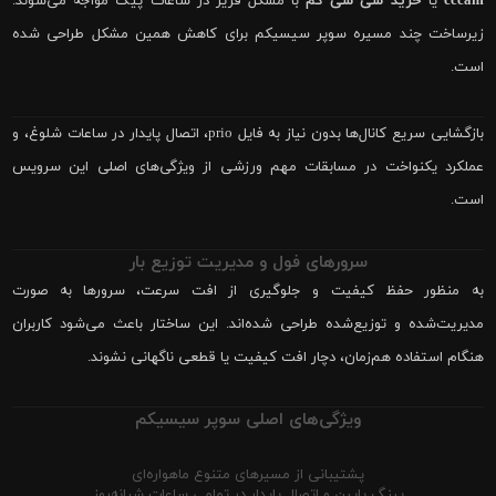
cccam
یا
خرید سی سی کم
با مشکل فریز در ساعات پیک مواجه می‌شوند.
زیرساخت چند مسیره سوپر سیسیکم برای کاهش همین مشکل طراحی شده
است.
بازگشایی سریع کانال‌ها بدون نیاز به فایل prio، اتصال پایدار در ساعات شلوغ، و
عملکرد یکنواخت در مسابقات مهم ورزشی از ویژگی‌های اصلی این سرویس
است.
سرورهای فول و مدیریت توزیع بار
به منظور حفظ کیفیت و جلوگیری از افت سرعت، سرورها به صورت
مدیریت‌شده و توزیع‌شده طراحی شده‌اند. این ساختار باعث می‌شود کاربران
هنگام استفاده هم‌زمان، دچار افت کیفیت یا قطعی ناگهانی نشوند.
ویژگی‌های اصلی سوپر سیسیکم
پشتیبانی از مسیرهای متنوع ماهواره‌ای
پینگ پایین و اتصال پایدار در تمامی ساعات شبانه‌روز