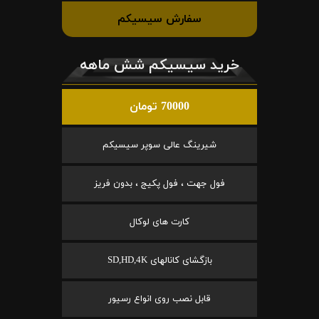
سفارش سیسیکم
خرید سیسیکم شش ماهه
70000 تومان
شیرینگ عالی سوپر سیسیکم
فول جهت ، فول پکیج ، بدون فریز
کارت های لوکال
بازگشای کانالهای SD,HD,4K
قابل نصب روی انواع رسیور