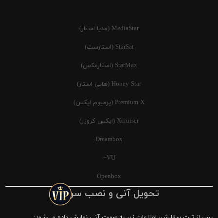
MediaStar (مدیا استار)
StarSat (استارست)
StarMax (استارمکس)
Honey Star (هانی استار)
Premium X (پرمیوم ایکس)
Xcruiser (ایکس کروزر)
Dreambox
VU+
Openbox
تحویل آنی و نصب سریع
پس از ثبت سفارش، اطلاعات زیر به صورت آنی نمایش داده می‌شود: