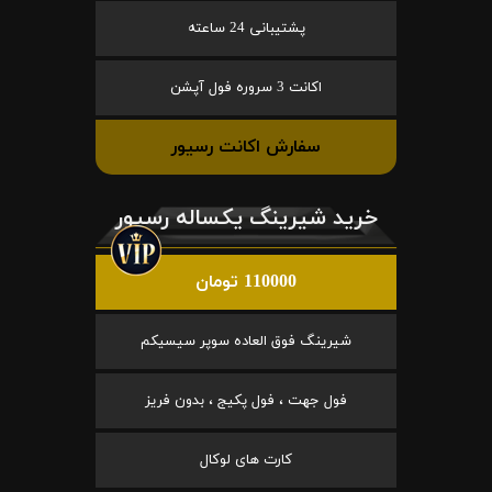
پشتیبانی 24 ساعته
اکانت 3 سروره فول آپشن
سفارش اکانت رسیور
خرید شیرینگ یکساله رسیور
110000 تومان
شیرینگ فوق العاده سوپر سیسیکم
فول جهت ، فول پکیج ، بدون فریز
کارت های لوکال