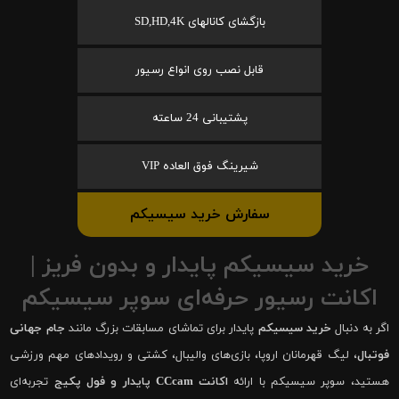
بازگشای کانالهای SD,HD,4K
قابل نصب روی انواع رسیور
پشتیبانی 24 ساعته
شیرینگ فوق العاده VIP
سفارش خرید سیسیکم
خرید سیسیکم پایدار و بدون فریز |
اکانت رسیور حرفه‌ای سوپر سیسیکم
اگر به دنبال
خرید سیسیکم
پایدار برای تماشای مسابقات بزرگ مانند
جام جهانی
فوتبال
، لیگ قهرمانان اروپا، بازی‌های والیبال، کشتی و رویدادهای مهم ورزشی
هستید، سوپر سیسیکم با ارائه
اکانت CCcam پایدار و فول پکیج
تجربه‌ای