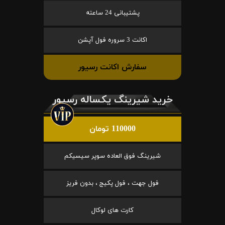
پشتیبانی 24 ساعته
اکانت 3 سروره فول آپشن
سفارش اکانت رسیور
خرید شیرینگ یکساله رسیور
110000 تومان
شیرینگ فوق العاده سوپر سیسیکم
فول جهت ، فول پکیج ، بدون فریز
کارت های لوکال