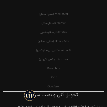
MediaStar (مدیا استار)
StarSat (استارست)
StarMax (استارمکس)
Honey Star (هانی استار)
Premium X (پرمیوم ایکس)
Xcruiser (ایکس کروزر)
Dreambox
VU+
Openbox
تحویل آنی و نصب سریع
پس از ثبت سفارش، اطلاعات زیر به صورت آنی نمایش داده می‌شود: