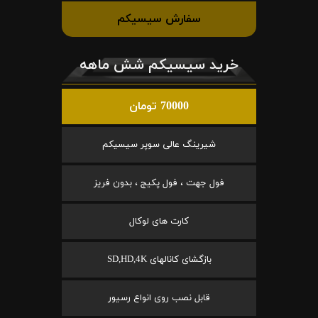
سفارش سیسیکم
خرید سیسیکم شش ماهه
70000 تومان
شیرینگ عالی سوپر سیسیکم
فول جهت ، فول پکیج ، بدون فریز
کارت های لوکال
بازگشای کانالهای SD,HD,4K
قابل نصب روی انواع رسیور