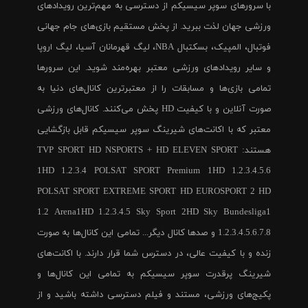
با سرورهای سوپر سیسیکم از دسترسی به مهم‌ترین رویدادهای
ورزشی جهان لذت ببرید. از پخش مستقیم بازی‌های جام جهانی
فوتبال، المپیک، بسکتبال NBA، لیگ قهرمانان آسیا، لیگ اروپا
و سایر رویدادهای ورزشی معتبر بهره‌مند شوید. این سرورها
تمامی بازی‌ها و مسابقات را از معتبرترین کانال‌های دنیا به
صورت آنلاین و با کیفیت HD پخش می‌کنند. کانال‌های ورزشی
معتبر که با اکانت‌های شیرینگ سوپر سیسیکم قابل بازگشایی
هستند: TVP SPORT HD NSPORTS + HD ELEVEN SPORT
1HD 1.2.3.4 POLSAT SPORT Premium 1HD 1.2.3.4.5.6
POLSAT SPORT EXTREME SPORT HD EUROSPORT 2 HD
1.2 Arena1HD 1.2.3.4.5 Sky Sport 2HD Sky Bundesliga1
1.2.3.4.5.6.7.8 و صدها کانال دیگر... تمامی این کانال‌ها به صورت
زنده و با کیفیت عالی، در دسترس شما قرار دارند. با اکانت‌های
شیرینگ پرقدرت سوپر سیسیکم به تمامی این کانال‌ها و
پکیج‌های ورزشی، مستند و فیلم دسترسی داشته باشید و از