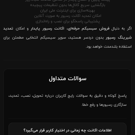
بازگشایی سریع کانال‌ها بدون تنظیمات پیچیده
بهینه‌سازی برای اینترنت ملی ایران
امکان تمدید اکانت رسیور به صورت آنلاین
پشتیبانی پاسخگو برای نصب و راه‌اندازی
اگر به دنبال
فروش سیسیکم حرفه‌ای
،
اکانت رسیور پایدار
و امکان
تمدید
شیرینگ رسیور
بدون دردسر هستید، سوپر سیسیکم انتخابی مطمئن برای
استفاده بلندمدت خواهد بود.
سوالات متداول
پاسخ کوتاه و دقیق به سوالات رایج کاربران درباره تحویل، نصب، تمدید،
سازگاری رسیورها و رفع خطا.
اطلاعات اکانت چه زمانی در اختیار کاربر قرار می‌گیرد؟