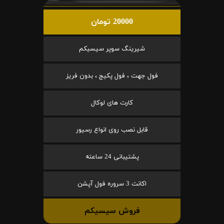
20000 تومان
شیرینگ سوپر سیسیکم
فول جهت ، فول پکیج ، بدون فریز
کارت های لوکال
قابل نصب روی انواع رسیور
پشتیبانی 24 ساعته
اکانت 3 سروره فول آپشن
فروش سیسیکم