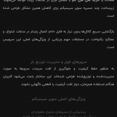
cccam
یا
خرید سی سی کم
با مشکل فریز در ساعات پیک مواجه می‌شوند.
زیرساخت چند مسیره سوپر سیسیکم برای کاهش همین مشکل طراحی شده
است.
بازگشایی سریع کانال‌ها بدون نیاز به فایل prio، اتصال پایدار در ساعات شلوغ، و
عملکرد یکنواخت در مسابقات مهم ورزشی از ویژگی‌های اصلی این سرویس
است.
سرورهای فول و مدیریت توزیع بار
به منظور حفظ کیفیت و جلوگیری از افت سرعت، سرورها به صورت
مدیریت‌شده و توزیع‌شده طراحی شده‌اند. این ساختار باعث می‌شود کاربران
هنگام استفاده هم‌زمان، دچار افت کیفیت یا قطعی ناگهانی نشوند.
ویژگی‌های اصلی سوپر سیسیکم
پشتیبانی از مسیرهای متنوع ماهواره‌ای
پینگ پایین و اتصال پایدار در تمامی ساعات شبانه‌روز