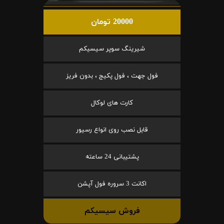
20000 تومان
شیرینگ سوپر سیسیکم
فول جهت ، فول پکیج ، بدون فریز
کارت های لوکال
قابل نصب روی انواع رسیور
پشتیبانی 24 ساعته
اکانت 3 سروره فول آپشن
فروش سیسیکم