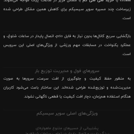
cccam
یا
خرید سی سی کم
با مشکل فریز در ساعات پیک مواجه می‌شوند.
زیرساخت چند مسیره سوپر سیسیکم برای کاهش همین مشکل طراحی شده
است.
بازگشایی سریع کانال‌ها بدون نیاز به فایل prio، اتصال پایدار در ساعات شلوغ، و
عملکرد یکنواخت در مسابقات مهم ورزشی از ویژگی‌های اصلی این سرویس
است.
سرورهای فول و مدیریت توزیع بار
به منظور حفظ کیفیت و جلوگیری از افت سرعت، سرورها به صورت
مدیریت‌شده و توزیع‌شده طراحی شده‌اند. این ساختار باعث می‌شود کاربران
هنگام استفاده هم‌زمان، دچار افت کیفیت یا قطعی ناگهانی نشوند.
ویژگی‌های اصلی سوپر سیسیکم
پشتیبانی از مسیرهای متنوع ماهواره‌ای
پینگ پایین و اتصال پایدار در تمامی ساعات شبانه‌روز