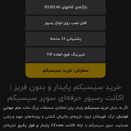
بازگشای کانالهای SD,HD,4K
قابل نصب روی انواع رسیور
پشتیبانی 24 ساعته
شیرینگ فوق العاده VIP
سفارش خرید سیسیکم
خرید سیسیکم پایدار و بدون فریز |
اکانت رسیور حرفه‌ای سوپر سیسیکم
اگر به دنبال
خرید سیسیکم
پایدار برای تماشای مسابقات بزرگ مانند
جام جهانی
فوتبال
، لیگ قهرمانان اروپا، بازی‌های والیبال، کشتی و رویدادهای مهم ورزشی
هستید، سوپر سیسیکم با ارائه
اکانت CCcam پایدار و فول پکیج
تجربه‌ای