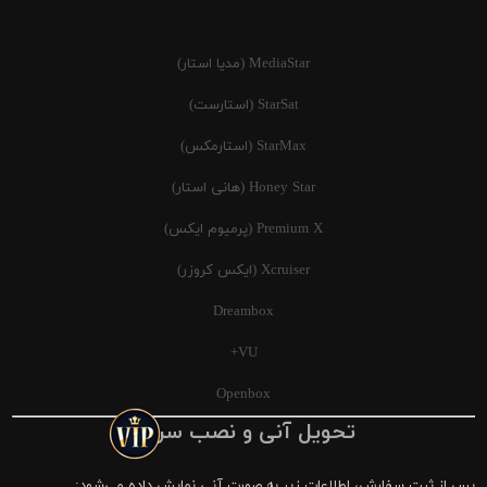
MediaStar (مدیا استار)
StarSat (استارست)
StarMax (استارمکس)
Honey Star (هانی استار)
Premium X (پرمیوم ایکس)
Xcruiser (ایکس کروزر)
Dreambox
VU+
Openbox
تحویل آنی و نصب سریع
پس از ثبت سفارش، اطلاعات زیر به صورت آنی نمایش داده می‌شود: