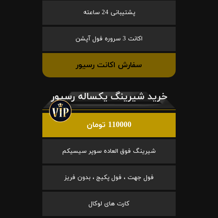
پشتیبانی 24 ساعته
اکانت 3 سروره فول آپشن
سفارش اکانت رسیور
خرید شیرینگ یکساله رسیور
110000 تومان
شیرینگ فوق العاده سوپر سیسیکم
فول جهت ، فول پکیج ، بدون فریز
کارت های لوکال