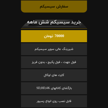
سفارش سیسیکم
خرید سیسیکم شش ماهه
70000 تومان
شیرینگ عالی سوپر سیسیکم
فول جهت ، فول پکیج ، بدون فریز
کارت های لوکال
بازگشای کانالهای SD,HD,4K
قابل نصب روی انواع رسیور