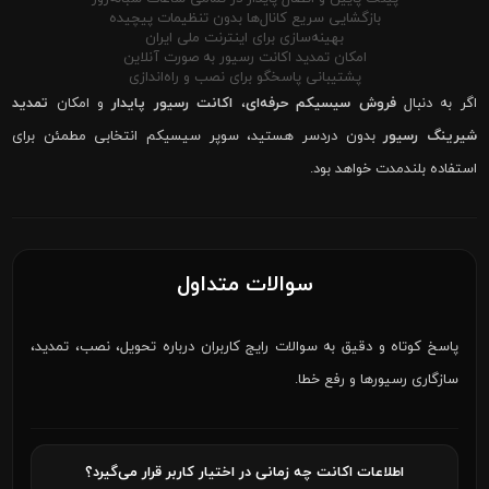
بازگشایی سریع کانال‌ها بدون تنظیمات پیچیده
بهینه‌سازی برای اینترنت ملی ایران
امکان تمدید اکانت رسیور به صورت آنلاین
پشتیبانی پاسخگو برای نصب و راه‌اندازی
اگر به دنبال
فروش سیسیکم حرفه‌ای
،
اکانت رسیور پایدار
و امکان
تمدید
شیرینگ رسیور
بدون دردسر هستید، سوپر سیسیکم انتخابی مطمئن برای
استفاده بلندمدت خواهد بود.
سوالات متداول
پاسخ کوتاه و دقیق به سوالات رایج کاربران درباره تحویل، نصب، تمدید،
سازگاری رسیورها و رفع خطا.
اطلاعات اکانت چه زمانی در اختیار کاربر قرار می‌گیرد؟