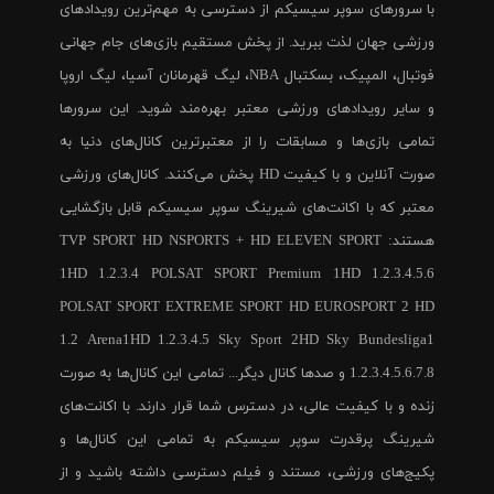
با سرورهای سوپر سیسیکم از دسترسی به مهم‌ترین رویدادهای
ورزشی جهان لذت ببرید. از پخش مستقیم بازی‌های جام جهانی
فوتبال، المپیک، بسکتبال NBA، لیگ قهرمانان آسیا، لیگ اروپا
و سایر رویدادهای ورزشی معتبر بهره‌مند شوید. این سرورها
تمامی بازی‌ها و مسابقات را از معتبرترین کانال‌های دنیا به
صورت آنلاین و با کیفیت HD پخش می‌کنند. کانال‌های ورزشی
معتبر که با اکانت‌های شیرینگ سوپر سیسیکم قابل بازگشایی
هستند: TVP SPORT HD NSPORTS + HD ELEVEN SPORT
1HD 1.2.3.4 POLSAT SPORT Premium 1HD 1.2.3.4.5.6
POLSAT SPORT EXTREME SPORT HD EUROSPORT 2 HD
1.2 Arena1HD 1.2.3.4.5 Sky Sport 2HD Sky Bundesliga1
1.2.3.4.5.6.7.8 و صدها کانال دیگر... تمامی این کانال‌ها به صورت
زنده و با کیفیت عالی، در دسترس شما قرار دارند. با اکانت‌های
شیرینگ پرقدرت سوپر سیسیکم به تمامی این کانال‌ها و
پکیج‌های ورزشی، مستند و فیلم دسترسی داشته باشید و از