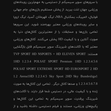
با سرورهای سوپر سیسیکم از دسترسی به مهم‌ترین رویدادهای
ورزشی جهان لذت ببرید. از پخش مستقیم بازی‌های جام جهانی
فوتبال، المپیک، بسکتبال NBA، لیگ قهرمانان آسیا، لیگ اروپا
و سایر رویدادهای ورزشی معتبر بهره‌مند شوید. این سرورها
تمامی بازی‌ها و مسابقات را از معتبرترین کانال‌های دنیا به
صورت آنلاین و با کیفیت HD پخش می‌کنند. کانال‌های ورزشی
معتبر که با اکانت‌های شیرینگ سوپر سیسیکم قابل بازگشایی
هستند: TVP SPORT HD NSPORTS + HD ELEVEN SPORT
1HD 1.2.3.4 POLSAT SPORT Premium 1HD 1.2.3.4.5.6
POLSAT SPORT EXTREME SPORT HD EUROSPORT 2 HD
1.2 Arena1HD 1.2.3.4.5 Sky Sport 2HD Sky Bundesliga1
1.2.3.4.5.6.7.8 و صدها کانال دیگر... تمامی این کانال‌ها به صورت
زنده و با کیفیت عالی، در دسترس شما قرار دارند. با اکانت‌های
شیرینگ پرقدرت سوپر سیسیکم به تمامی این کانال‌ها و
پکیج‌های ورزشی، مستند و فیلم دسترسی داشته باشید و از