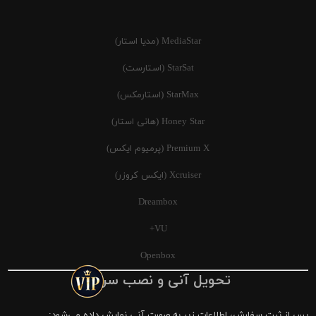
MediaStar (مدیا استار)
StarSat (استارست)
StarMax (استارمکس)
Honey Star (هانی استار)
Premium X (پرمیوم ایکس)
Xcruiser (ایکس کروزر)
Dreambox
VU+
Openbox
تحویل آنی و نصب سریع
پس از ثبت سفارش، اطلاعات زیر به صورت آنی نمایش داده می‌شود: