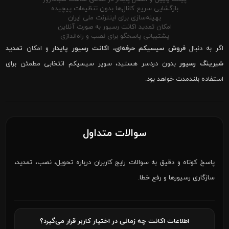
بازگشایی سریع کانال‌ها بدون تنظیمات پیچیده
بهینه‌سازی برای اینترنت ملی ایران
امکان تمدید اکانت رسیور به صورت آنلاین
پشتیبانی پاسخگو برای نصب و راه‌اندازی
اگر به دنبال
فروش سیسیکم حرفه‌ای
،
اکانت رسیور پایدار
و امکان
تمدید
شیرینگ رسیور
بدون دردسر هستید، سوپر سیسیکم انتخابی مطمئن برای
استفاده بلندمدت خواهد بود.
سوالات متداول
پاسخ کوتاه و دقیق به سوالات رایج کاربران درباره تحویل، نصب، تمدید،
سازگاری رسیورها و رفع خطا.
اطلاعات اکانت چه زمانی در اختیار کاربر قرار می‌گیرد؟