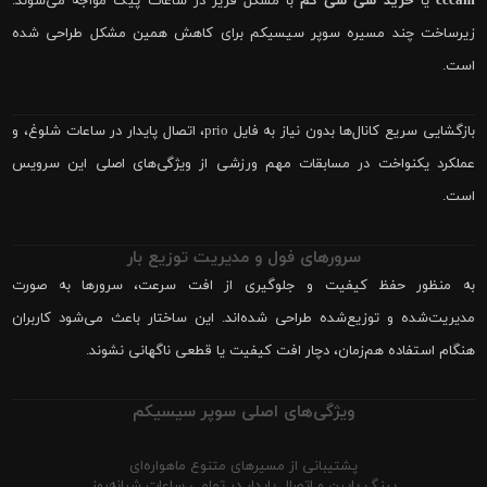
cccam
یا
خرید سی سی کم
با مشکل فریز در ساعات پیک مواجه می‌شوند.
زیرساخت چند مسیره سوپر سیسیکم برای کاهش همین مشکل طراحی شده
است.
بازگشایی سریع کانال‌ها بدون نیاز به فایل prio، اتصال پایدار در ساعات شلوغ، و
عملکرد یکنواخت در مسابقات مهم ورزشی از ویژگی‌های اصلی این سرویس
است.
سرورهای فول و مدیریت توزیع بار
به منظور حفظ کیفیت و جلوگیری از افت سرعت، سرورها به صورت
مدیریت‌شده و توزیع‌شده طراحی شده‌اند. این ساختار باعث می‌شود کاربران
هنگام استفاده هم‌زمان، دچار افت کیفیت یا قطعی ناگهانی نشوند.
ویژگی‌های اصلی سوپر سیسیکم
پشتیبانی از مسیرهای متنوع ماهواره‌ای
پینگ پایین و اتصال پایدار در تمامی ساعات شبانه‌روز