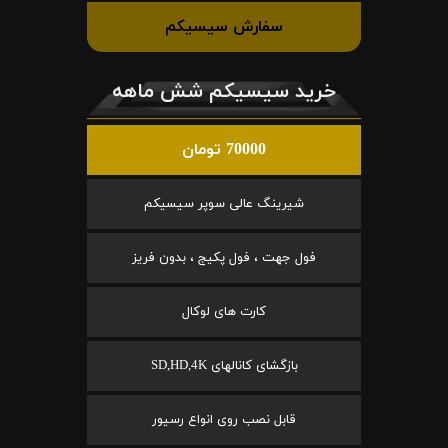
سفارش سیسیکم
خرید سیسیکم شش ماهه
70000 تومان
شیرینگ عالی سوپر سیسیکم
فول جهت ، فول پکیج ، بدون فریز
کارت های لوکال
بازگشای کانالهای SD,HD,4K
قابل نصب روی انواع رسیور