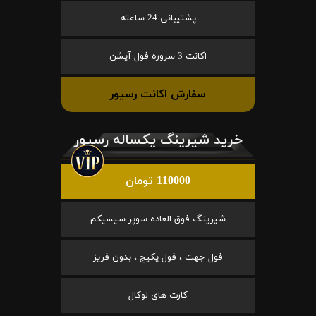
پشتیبانی 24 ساعته
اکانت 3 سروره فول آپشن
سفارش اکانت رسیور
خرید شیرینگ یکساله رسیور
110000 تومان
شیرینگ فوق العاده سوپر سیسیکم
فول جهت ، فول پکیج ، بدون فریز
کارت های لوکال