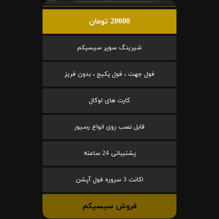
20000 تومان
شیرینگ سوپر سیسیکم
فول جهت ، فول پکیج ، بدون فریز
کارت های لوکال
قابل نصب روی انواع رسیور
پشتیبانی 24 ساعته
اکانت 3 سروره فول آپشن
فروش سیسیکم