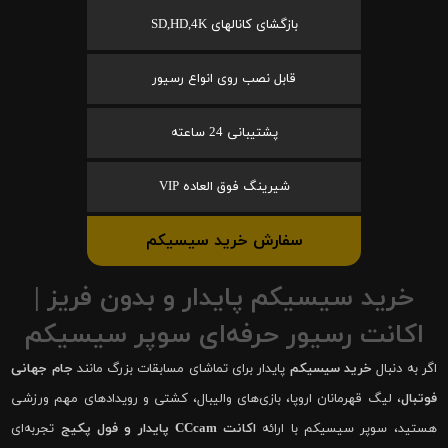
بازگشای کانالهای SD,HD,4K
قابل نصب روی انواع رسیور
پشتیبانی 24 ساعته
شیرینگ فوق العاده VIP
سفارش خرید سیسیکم
خرید سیسیکم پایدار و بدون فریز |
اکانت رسیور حرفه‌ای سوپر سیسیکم
اگر به دنبال
خرید سیسیکم
پایدار برای تماشای مسابقات بزرگ مانند
جام جهانی
فوتبال
، لیگ قهرمانان اروپا، بازی‌های والیبال، کشتی و رویدادهای مهم ورزشی
هستید، سوپر سیسیکم با ارائه
اکانت CCcam پایدار و فول پکیج
تجربه‌ای