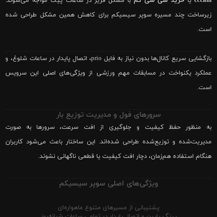
cccam
یا
خرید سی سی کم
با مشکل فریز در ساعات پیک مواجه می‌شوند.
زیرساخت چند مسیره سوپر سیسیکم برای کاهش همین مشکل طراحی شده
است.
بازگشایی سریع کانال‌ها بدون نیاز به فایل prio، اتصال پایدار در ساعات شلوغ، و
عملکرد یکنواخت در مسابقات مهم ورزشی از ویژگی‌های اصلی این سرویس
است.
سرورهای فول و مدیریت توزیع بار
به منظور حفظ کیفیت و جلوگیری از افت سرعت، سرورها به صورت
مدیریت‌شده و توزیع‌شده طراحی شده‌اند. این ساختار باعث می‌شود کاربران
هنگام استفاده هم‌زمان، دچار افت کیفیت یا قطعی ناگهانی نشوند.
ویژگی‌های اصلی سوپر سیسیکم
پشتیبانی از مسیرهای متنوع ماهواره‌ای
پینگ پایین و اتصال پایدار در تمامی ساعات شبانه‌روز