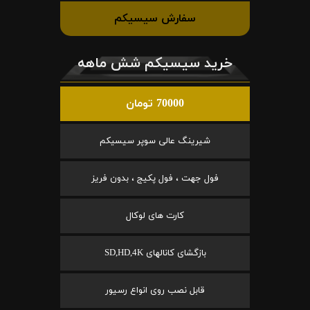
سفارش سیسیکم
خرید سیسیکم شش ماهه
70000 تومان
شیرینگ عالی سوپر سیسیکم
فول جهت ، فول پکیج ، بدون فریز
کارت های لوکال
بازگشای کانالهای SD,HD,4K
قابل نصب روی انواع رسیور