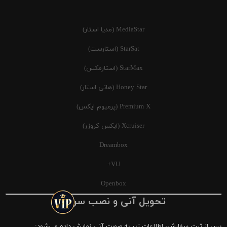
MediaStar (مدیا استار)
StarSat (استارست)
StarMax (استارمکس)
Honey Star (هانی استار)
Premium X (پرمیوم ایکس)
Xcruiser (ایکس کروزر)
Dreambox
VU+
Openbox
تحویل آنی و نصب سریع
پس از ثبت سفارش، اطلاعات زیر به صورت آنی نمایش داده می‌شود: