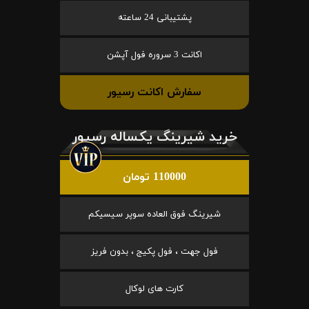
پشتیبانی 24 ساعته
اکانت 3 سروره فول آپشن
سفارش اکانت رسیور
خرید شیرینگ یکساله رسیور
110000 تومان
شیرینگ فوق العاده سوپر سیسیکم
فول جهت ، فول پکیج ، بدون فریز
کارت های لوکال