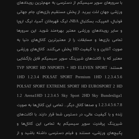
با سرورهای سوپر سیسیکم از دسترسی به مهم‌ترین رویدادهای
ورزشی جهان لذت ببرید. از پخش مستقیم بازی‌های جام جهانی
فوتبال، المپیک، بسکتبال NBA، لیگ قهرمانان آسیا، لیگ اروپا
و سایر رویدادهای ورزشی معتبر بهره‌مند شوید. این سرورها
تمامی بازی‌ها و مسابقات را از معتبرترین کانال‌های دنیا به
صورت آنلاین و با کیفیت HD پخش می‌کنند. کانال‌های ورزشی
معتبر که با اکانت‌های شیرینگ سوپر سیسیکم قابل بازگشایی
هستند: TVP SPORT HD NSPORTS + HD ELEVEN SPORT
1HD 1.2.3.4 POLSAT SPORT Premium 1HD 1.2.3.4.5.6
POLSAT SPORT EXTREME SPORT HD EUROSPORT 2 HD
1.2 Arena1HD 1.2.3.4.5 Sky Sport 2HD Sky Bundesliga1
1.2.3.4.5.6.7.8 و صدها کانال دیگر... تمامی این کانال‌ها به صورت
زنده و با کیفیت عالی، در دسترس شما قرار دارند. با اکانت‌های
شیرینگ پرقدرت سوپر سیسیکم به تمامی این کانال‌ها و
پکیج‌های ورزشی، مستند و فیلم دسترسی داشته باشید و از