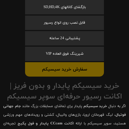
بازگشای کانالهای SD,HD,4K
قابل نصب روی انواع رسیور
پشتیبانی 24 ساعته
شیرینگ فوق العاده VIP
سفارش خرید سیسیکم
خرید سیسیکم پایدار و بدون فریز |
اکانت رسیور حرفه‌ای سوپر سیسیکم
اگر به دنبال
خرید سیسیکم
پایدار برای تماشای مسابقات بزرگ مانند
جام جهانی
فوتبال
، لیگ قهرمانان اروپا، بازی‌های والیبال، کشتی و رویدادهای مهم ورزشی
هستید، سوپر سیسیکم با ارائه
اکانت CCcam پایدار و فول پکیج
تجربه‌ای