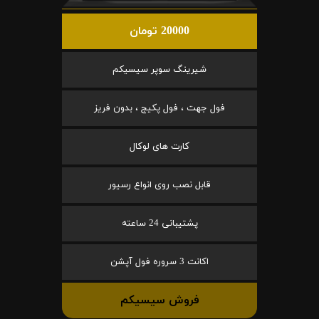
20000 تومان
شیرینگ سوپر سیسیکم
فول جهت ، فول پکیج ، بدون فریز
کارت های لوکال
قابل نصب روی انواع رسیور
پشتیبانی 24 ساعته
اکانت 3 سروره فول آپشن
فروش سیسیکم