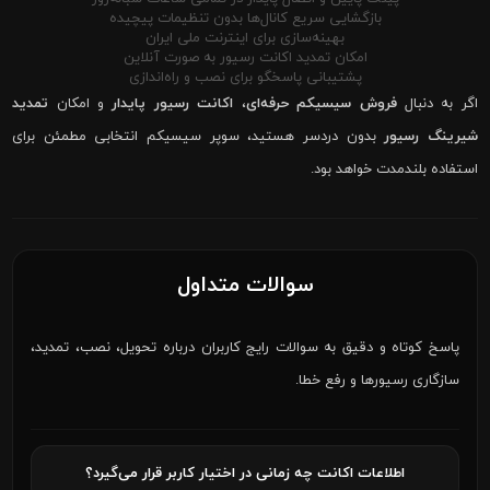
بازگشایی سریع کانال‌ها بدون تنظیمات پیچیده
بهینه‌سازی برای اینترنت ملی ایران
امکان تمدید اکانت رسیور به صورت آنلاین
پشتیبانی پاسخگو برای نصب و راه‌اندازی
اگر به دنبال
فروش سیسیکم حرفه‌ای
،
اکانت رسیور پایدار
و امکان
تمدید
شیرینگ رسیور
بدون دردسر هستید، سوپر سیسیکم انتخابی مطمئن برای
استفاده بلندمدت خواهد بود.
سوالات متداول
پاسخ کوتاه و دقیق به سوالات رایج کاربران درباره تحویل، نصب، تمدید،
سازگاری رسیورها و رفع خطا.
اطلاعات اکانت چه زمانی در اختیار کاربر قرار می‌گیرد؟