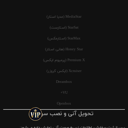
MediaStar (مدیا استار)
StarSat (استارست)
StarMax (استارمکس)
Honey Star (هانی استار)
Premium X (پرمیوم ایکس)
Xcruiser (ایکس کروزر)
Dreambox
VU+
Openbox
تحویل آنی و نصب سریع
پس از ثبت سفارش، اطلاعات زیر به صورت آنی نمایش داده می‌شود: