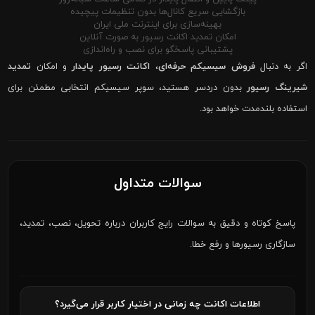
بازگشایی سریع کانال‌ها بدون تنظیمات پیچیده
بهینه‌سازی برای اینترنت ملی ایران
امکان تمدید اکانت رسیور به صورت آنلاین
پشتیبانی پاسخگو برای نصب و راه‌اندازی
اگر به دنبال
فروش سیسیکم حرفه‌ای
،
اکانت رسیور پایدار
و امکان
تمدید
شیرینگ رسیور
بدون دردسر هستید، سوپر سیسیکم انتخابی مطمئن برای
استفاده بلندمدت خواهد بود.
سوالات متداول
پاسخ کوتاه و دقیق به سوالات رایج کاربران درباره تحویل، نصب، تمدید،
سازگاری رسیورها و رفع خطا.
اطلاعات اکانت چه زمانی در اختیار کاربر قرار می‌گیرد؟