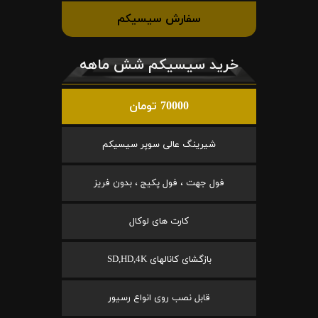
سفارش سیسیکم
خرید سیسیکم شش ماهه
70000 تومان
شیرینگ عالی سوپر سیسیکم
فول جهت ، فول پکیج ، بدون فریز
کارت های لوکال
بازگشای کانالهای SD,HD,4K
قابل نصب روی انواع رسیور