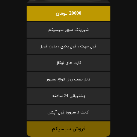
20000 تومان
شیرینگ سوپر سیسیکم
فول جهت ، فول پکیج ، بدون فریز
کارت های لوکال
قابل نصب روی انواع رسیور
پشتیبانی 24 ساعته
اکانت 3 سروره فول آپشن
فروش سیسیکم