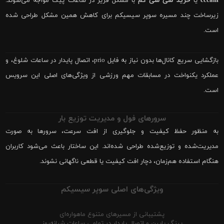
cccam
یا
خرید سی سی کم
با مشکل فریز در ساعات پیک مواجه می‌شوند.
زیرساخت چند مسیره سوپر سیسیکم برای کاهش همین مشکل طراحی شده
است.
بازگشایی سریع کانال‌ها بدون نیاز به فایل prio، اتصال پایدار در ساعات شلوغ، و
عملکرد یکنواخت در مسابقات مهم ورزشی از ویژگی‌های اصلی این سرویس
است.
سرورهای فول و مدیریت توزیع بار
به منظور حفظ کیفیت و جلوگیری از افت سرعت، سرورها به صورت
مدیریت‌شده و توزیع‌شده طراحی شده‌اند. این ساختار باعث می‌شود کاربران
هنگام استفاده هم‌زمان، دچار افت کیفیت یا قطعی ناگهانی نشوند.
ویژگی‌های اصلی سوپر سیسیکم
پشتیبانی از مسیرهای متنوع ماهواره‌ای
پینگ پایین و اتصال پایدار در تمامی ساعات شبانه‌روز