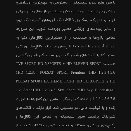
با سرورهای سوپر سیسیکم از دسترسی به مهم‌ترین رویدادهای
ورزشی جهان لذت ببرید. از پخش مستقیم بازی‌های جام جهانی
فوتبال، المپیک، بسکتبال NBA، لیگ قهرمانان آسیا، لیگ اروپا
و سایر رویدادهای ورزشی معتبر بهره‌مند شوید. این سرورها
تمامی بازی‌ها و مسابقات را از معتبرترین کانال‌های دنیا به
صورت آنلاین و با کیفیت HD پخش می‌کنند. کانال‌های ورزشی
معتبر که با اکانت‌های شیرینگ سوپر سیسیکم قابل بازگشایی
هستند: TVP SPORT HD NSPORTS + HD ELEVEN SPORT
1HD 1.2.3.4 POLSAT SPORT Premium 1HD 1.2.3.4.5.6
POLSAT SPORT EXTREME SPORT HD EUROSPORT 2 HD
1.2 Arena1HD 1.2.3.4.5 Sky Sport 2HD Sky Bundesliga1
1.2.3.4.5.6.7.8 و صدها کانال دیگر... تمامی این کانال‌ها به صورت
زنده و با کیفیت عالی، در دسترس شما قرار دارند. با اکانت‌های
شیرینگ پرقدرت سوپر سیسیکم به تمامی این کانال‌ها و
پکیج‌های ورزشی، مستند و فیلم دسترسی داشته باشید و از