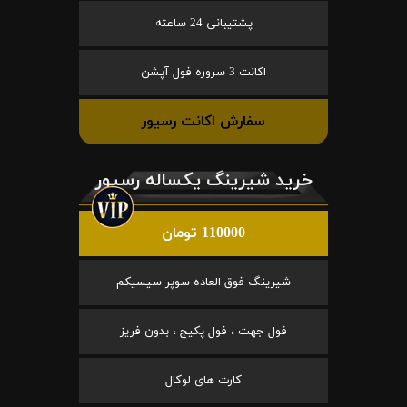
پشتیبانی 24 ساعته
اکانت 3 سروره فول آپشن
سفارش اکانت رسیور
خرید شیرینگ یکساله رسیور
110000 تومان
شیرینگ فوق العاده سوپر سیسیکم
فول جهت ، فول پکیج ، بدون فریز
کارت های لوکال