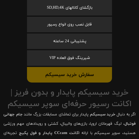
بازگشای کانالهای SD,HD,4K
قابل نصب روی انواع رسیور
پشتیبانی 24 ساعته
شیرینگ فوق العاده VIP
سفارش خرید سیسیکم
خرید سیسیکم پایدار و بدون فریز |
اکانت رسیور حرفه‌ای سوپر سیسیکم
اگر به دنبال
خرید سیسیکم
پایدار برای تماشای مسابقات بزرگ مانند
جام جهانی
فوتبال
، لیگ قهرمانان اروپا، بازی‌های والیبال، کشتی و رویدادهای مهم ورزشی
هستید، سوپر سیسیکم با ارائه
اکانت CCcam پایدار و فول پکیج
تجربه‌ای