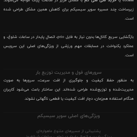
cccam
یا
خرید سی سی کم
با مشکل فریز در ساعات پیک مواجه می‌شوند.
زیرساخت چند مسیره سوپر سیسیکم برای کاهش همین مشکل طراحی شده
است.
بازگشایی سریع کانال‌ها بدون نیاز به فایل prio، اتصال پایدار در ساعات شلوغ، و
عملکرد یکنواخت در مسابقات مهم ورزشی از ویژگی‌های اصلی این سرویس
است.
سرورهای فول و مدیریت توزیع بار
به منظور حفظ کیفیت و جلوگیری از افت سرعت، سرورها به صورت
مدیریت‌شده و توزیع‌شده طراحی شده‌اند. این ساختار باعث می‌شود کاربران
هنگام استفاده هم‌زمان، دچار افت کیفیت یا قطعی ناگهانی نشوند.
ویژگی‌های اصلی سوپر سیسیکم
پشتیبانی از مسیرهای متنوع ماهواره‌ای
پینگ پایین و اتصال پایدار در تمامی ساعات شبانه‌روز