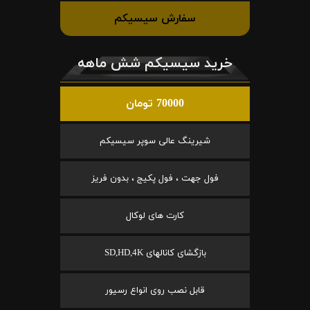
سفارش سیسیکم
خرید سیسیکم شش ماهه
70000 تومان
شیرینگ عالی سوپر سیسیکم
فول جهت ، فول پکیج ، بدون فریز
کارت های لوکال
بازگشای کانالهای SD,HD,4K
قابل نصب روی انواع رسیور