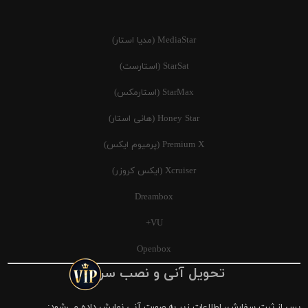
MediaStar (مدیا استار)
StarSat (استارست)
StarMax (استارمکس)
Honey Star (هانی استار)
Premium X (پرمیوم ایکس)
Xcruiser (ایکس کروزر)
Dreambox
VU+
Openbox
تحویل آنی و نصب سریع
پس از ثبت سفارش، اطلاعات زیر به صورت آنی نمایش داده می‌شود: