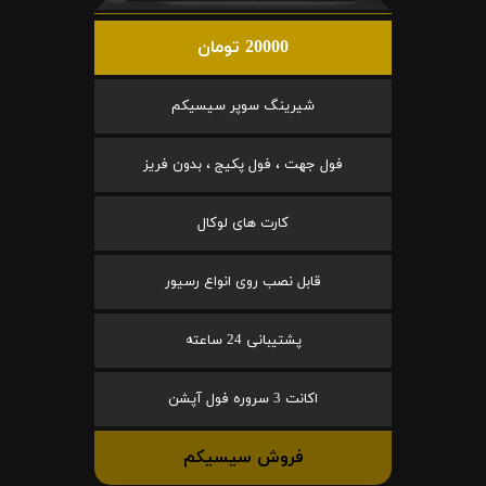
20000 تومان
شیرینگ سوپر سیسیکم
فول جهت ، فول پکیج ، بدون فریز
کارت های لوکال
قابل نصب روی انواع رسیور
پشتیبانی 24 ساعته
اکانت 3 سروره فول آپشن
فروش سیسیکم