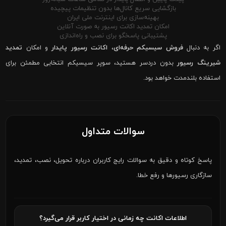
بازگشایی سریع کانال‌ها بدون تنظیمات پیچیده
بهینه‌سازی برای اینترنت ملی ایران
امکان تمدید اکانت رسیور به صورت آنلاین
پشتیبانی پاسخگو برای نصب و راه‌اندازی
اگر به دنبال
فروش سیسیکم حرفه‌ای
،
اکانت رسیور پایدار
و امکان
تمدید
شیرینگ رسیور
بدون دردسر هستید، سوپر سیسیکم انتخابی مطمئن برای
استفاده بلندمدت خواهد بود.
سوالات متداول
پاسخ کوتاه و دقیق به سوالات رایج کاربران درباره تحویل، نصب، تمدید،
سازگاری رسیورها و رفع خطا.
اطلاعات اکانت چه زمانی در اختیار کاربر قرار می‌گیرد؟