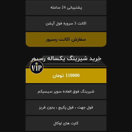
پشتیبانی 24 ساعته
اکانت 3 سروره فول آپشن
سفارش اکانت رسیور
خرید شیرینگ یکساله رسیور
110000 تومان
شیرینگ فوق العاده سوپر سیسیکم
فول جهت ، فول پکیج ، بدون فریز
کارت های لوکال