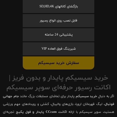
بازگشای کانالهای SD,HD,4K
قابل نصب روی انواع رسیور
پشتیبانی 24 ساعته
شیرینگ فوق العاده VIP
سفارش خرید سیسیکم
خرید سیسیکم پایدار و بدون فریز |
اکانت رسیور حرفه‌ای سوپر سیسیکم
اگر به دنبال
خرید سیسیکم
پایدار برای تماشای مسابقات بزرگ مانند
جام جهانی
فوتبال
، لیگ قهرمانان اروپا، بازی‌های والیبال، کشتی و رویدادهای مهم ورزشی
هستید، سوپر سیسیکم با ارائه
اکانت CCcam پایدار و فول پکیج
تجربه‌ای