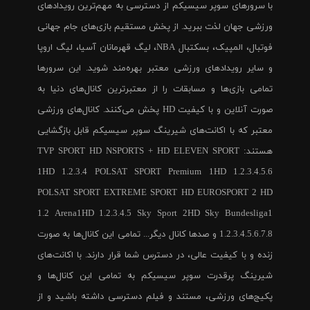
با سرورهای سوپر سیسیکم از دسترسی به مهم‌ترین رویدادهای
ورزشی جهان لذت ببرید. از پخش مستقیم بازی‌های جام جهانی
فوتبال، المپیک، بسکتبال NBA، لیگ قهرمانان آسیا، لیگ اروپا
و سایر رویدادهای ورزشی معتبر بهره‌مند شوید. این سرورها
تمامی بازی‌ها و مسابقات را از معتبرترین کانال‌های دنیا به
صورت آنلاین و با کیفیت HD پخش می‌کنند. کانال‌های ورزشی
معتبر که با اکانت‌های شیرینگ سوپر سیسیکم قابل بازگشایی
هستند: TVP SPORT HD NSPORTS + HD ELEVEN SPORT
1HD 1.2.3.4 POLSAT SPORT Premium 1HD 1.2.3.4.5.6
POLSAT SPORT EXTREME SPORT HD EUROSPORT 2 HD
1.2 Arena1HD 1.2.3.4.5 Sky Sport 2HD Sky Bundesliga1
1.2.3.4.5.6.7.8 و صدها کانال دیگر... تمامی این کانال‌ها به صورت
زنده و با کیفیت عالی، در دسترس شما قرار دارند. با اکانت‌های
شیرینگ پرقدرت سوپر سیسیکم به تمامی این کانال‌ها و
پکیج‌های ورزشی، مستند و فیلم دسترسی داشته باشید و از