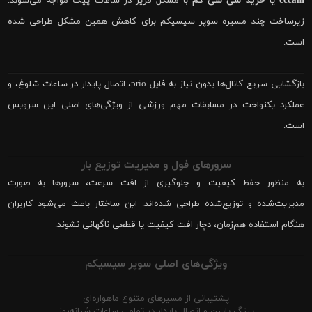
cccam
یا
خرید سی سی کم
با مشکل فریز در ساعات پیک مواجه می‌شوند.
زیرساخت چند مسیره سوپر سیسیکم برای کاهش همین مشکل طراحی شده
است.
بازگشایی سریع کانال‌ها بدون نیاز به فایل prio، اتصال پایدار در ساعات شلوغ، و
عملکرد یکنواخت در مسابقات مهم ورزشی از ویژگی‌های اصلی این سرویس
است.
سرورهای فول و مدیریت توزیع بار
به منظور حفظ کیفیت و جلوگیری از افت سرعت، سرورها به صورت
مدیریت‌شده و توزیع‌شده طراحی شده‌اند. این ساختار باعث می‌شود کاربران
هنگام استفاده هم‌زمان، دچار افت کیفیت یا قطعی ناگهانی نشوند.
ویژگی‌های اصلی سوپر سیسیکم
پشتیبانی از مسیرهای متنوع ماهواره‌ای
پینگ پایین و اتصال پایدار در تمامی ساعات شبانه‌روز