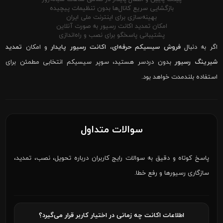
بازگشایی سریع کانال‌ها بدون تنظیمات پیچیده
بهینه‌سازی برای اینترنت ملی ایران
امکان تمدید اکانت رسیور به صورت آنلاین
پشتیبانی پاسخگو برای نصب و راه‌اندازی
اگر به دنبال
فروش سیسیکم حرفه‌ای
،
اکانت رسیور پایدار
و امکان
تمدید
شیرینگ رسیور
بدون دردسر هستید، سوپر سیسیکم انتخابی مطمئن برای
استفاده بلندمدت خواهد بود.
سوالات متداول
پاسخ کوتاه و دقیق به سوالات رایج کاربران درباره تحویل، نصب، تمدید،
سازگاری رسیورها و رفع خطا.
اطلاعات اکانت چه زمانی در اختیار کاربر قرار می‌گیرد؟