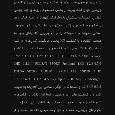
با سرورهای سوپر سیسیکم از دسترسی به مهم‌ترین رویدادهای
ورزشی جهان لذت ببرید. از پخش مستقیم بازی‌های جام جهانی
فوتبال، المپیک، بسکتبال NBA، لیگ قهرمانان آسیا، لیگ اروپا
و سایر رویدادهای ورزشی معتبر بهره‌مند شوید. این سرورها
تمامی بازی‌ها و مسابقات را از معتبرترین کانال‌های دنیا به
صورت آنلاین و با کیفیت HD پخش می‌کنند. کانال‌های ورزشی
معتبر که با اکانت‌های شیرینگ سوپر سیسیکم قابل بازگشایی
هستند: TVP SPORT HD NSPORTS + HD ELEVEN SPORT
1HD 1.2.3.4 POLSAT SPORT Premium 1HD 1.2.3.4.5.6
POLSAT SPORT EXTREME SPORT HD EUROSPORT 2 HD
1.2 Arena1HD 1.2.3.4.5 Sky Sport 2HD Sky Bundesliga1
1.2.3.4.5.6.7.8 و صدها کانال دیگر... تمامی این کانال‌ها به صورت
زنده و با کیفیت عالی، در دسترس شما قرار دارند. با اکانت‌های
شیرینگ پرقدرت سوپر سیسیکم به تمامی این کانال‌ها و
پکیج‌های ورزشی، مستند و فیلم دسترسی داشته باشید و از