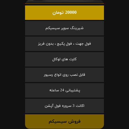
20000 تومان
شیرینگ سوپر سیسیکم
فول جهت ، فول پکیج ، بدون فریز
کارت های لوکال
قابل نصب روی انواع رسیور
پشتیبانی 24 ساعته
اکانت 3 سروره فول آپشن
فروش سیسیکم