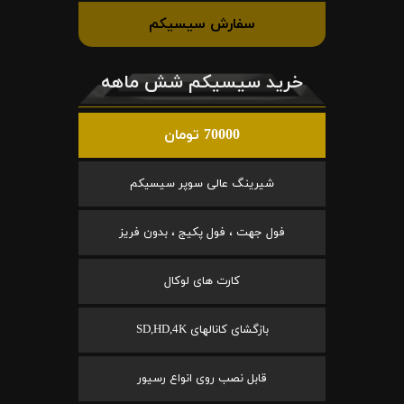
سفارش سیسیکم
خرید سیسیکم شش ماهه
70000 تومان
شیرینگ عالی سوپر سیسیکم
فول جهت ، فول پکیج ، بدون فریز
کارت های لوکال
بازگشای کانالهای SD,HD,4K
قابل نصب روی انواع رسیور