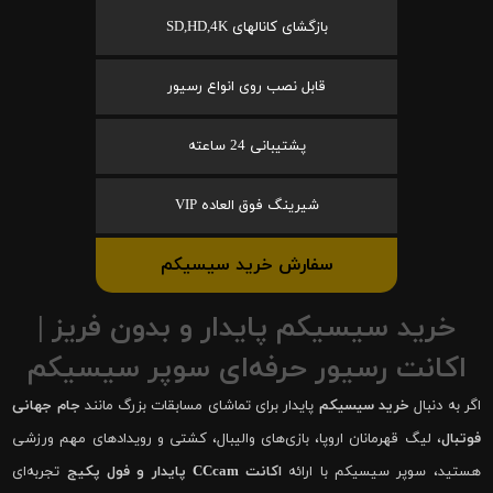
بازگشای کانالهای SD,HD,4K
قابل نصب روی انواع رسیور
پشتیبانی 24 ساعته
شیرینگ فوق العاده VIP
سفارش خرید سیسیکم
خرید سیسیکم پایدار و بدون فریز |
اکانت رسیور حرفه‌ای سوپر سیسیکم
اگر به دنبال
خرید سیسیکم
پایدار برای تماشای مسابقات بزرگ مانند
جام جهانی
فوتبال
، لیگ قهرمانان اروپا، بازی‌های والیبال، کشتی و رویدادهای مهم ورزشی
هستید، سوپر سیسیکم با ارائه
اکانت CCcam پایدار و فول پکیج
تجربه‌ای