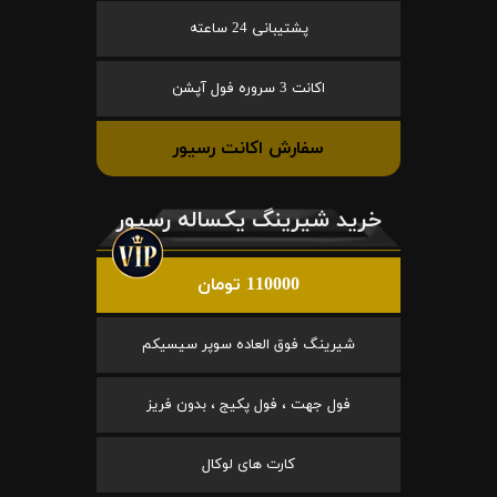
پشتیبانی 24 ساعته
اکانت 3 سروره فول آپشن
سفارش اکانت رسیور
خرید شیرینگ یکساله رسیور
110000 تومان
شیرینگ فوق العاده سوپر سیسیکم
فول جهت ، فول پکیج ، بدون فریز
کارت های لوکال