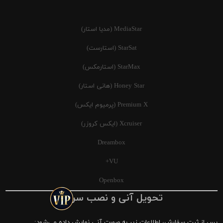
MediaStar (مدیا استار)
StarSat (استارست)
StarMax (استارمکس)
Honey Star (هانی استار)
Premium X (پرمیوم ایکس)
Xcruiser (ایکس کروزر)
Dreambox
VU+
Openbox
تحویل آنی و نصب سریع
پس از ثبت سفارش، اطلاعات زیر به صورت آنی نمایش داده می‌شود: