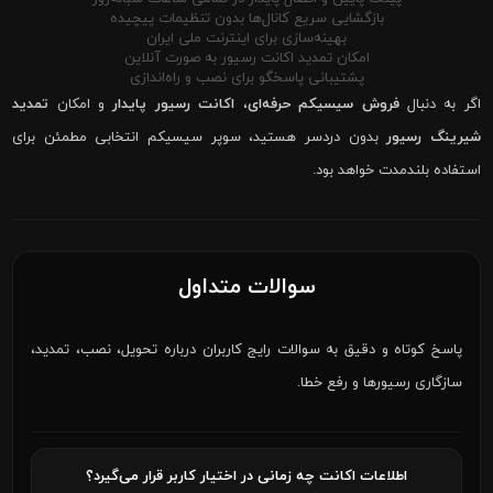
بازگشایی سریع کانال‌ها بدون تنظیمات پیچیده
بهینه‌سازی برای اینترنت ملی ایران
امکان تمدید اکانت رسیور به صورت آنلاین
پشتیبانی پاسخگو برای نصب و راه‌اندازی
اگر به دنبال
فروش سیسیکم حرفه‌ای
،
اکانت رسیور پایدار
و امکان
تمدید
شیرینگ رسیور
بدون دردسر هستید، سوپر سیسیکم انتخابی مطمئن برای
استفاده بلندمدت خواهد بود.
سوالات متداول
پاسخ کوتاه و دقیق به سوالات رایج کاربران درباره تحویل، نصب، تمدید،
سازگاری رسیورها و رفع خطا.
اطلاعات اکانت چه زمانی در اختیار کاربر قرار می‌گیرد؟