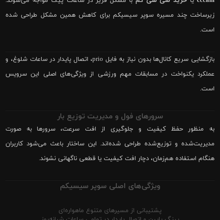
cccam
یا
خرید سی سی کم
با مشکل فریز در ساعات پیک مواجه می‌شوند.
زیرساخت چند مسیره سوپر سیسیکم برای کاهش همین مشکل طراحی شده
است.
بازگشایی سریع کانال‌ها بدون نیاز به فایل prio، اتصال پایدار در ساعات شلوغ، و
عملکرد یکنواخت در مسابقات مهم ورزشی از ویژگی‌های اصلی این سرویس
است.
سرورهای فول و مدیریت توزیع بار
به منظور حفظ کیفیت و جلوگیری از افت سرعت، سرورها به صورت
مدیریت‌شده و توزیع‌شده طراحی شده‌اند. این ساختار باعث می‌شود کاربران
هنگام استفاده هم‌زمان، دچار افت کیفیت یا قطعی ناگهانی نشوند.
ویژگی‌های اصلی سوپر سیسیکم
پشتیبانی از مسیرهای متنوع ماهواره‌ای
پینگ پایین و اتصال پایدار در تمامی ساعات شبانه‌روز