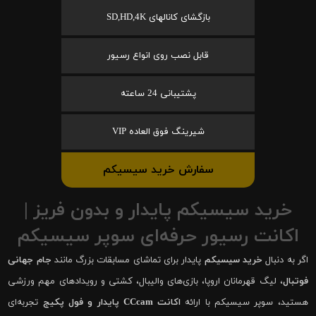
بازگشای کانالهای SD,HD,4K
قابل نصب روی انواع رسیور
پشتیبانی 24 ساعته
شیرینگ فوق العاده VIP
سفارش خرید سیسیکم
خرید سیسیکم پایدار و بدون فریز |
اکانت رسیور حرفه‌ای سوپر سیسیکم
اگر به دنبال
خرید سیسیکم
پایدار برای تماشای مسابقات بزرگ مانند
جام جهانی
فوتبال
، لیگ قهرمانان اروپا، بازی‌های والیبال، کشتی و رویدادهای مهم ورزشی
هستید، سوپر سیسیکم با ارائه
اکانت CCcam پایدار و فول پکیج
تجربه‌ای