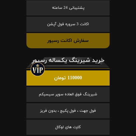
پشتیبانی 24 ساعته
اکانت 3 سروره فول آپشن
سفارش اکانت رسیور
خرید شیرینگ یکساله رسیور
110000 تومان
شیرینگ فوق العاده سوپر سیسیکم
فول جهت ، فول پکیج ، بدون فریز
کارت های لوکال