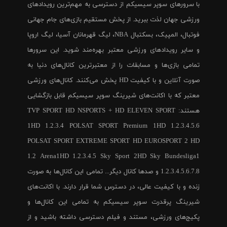
با سرورهای سوپر سیسیکم از دسترسی به مهم‌ترین رویدادهای
ورزشی جهان لذت ببرید. از پخش مستقیم بازی‌های جام جهانی
فوتبال، المپیک، بسکتبال NBA، لیگ قهرمانان آسیا، لیگ اروپا
و سایر رویدادهای ورزشی معتبر بهره‌مند شوید. این سرورها
تمامی بازی‌ها و مسابقات را از معتبرترین کانال‌های دنیا به
صورت آنلاین و با کیفیت HD پخش می‌کنند. کانال‌های ورزشی
معتبر که با اکانت‌های شیرینگ سوپر سیسیکم قابل بازگشایی
هستند: TVP SPORT HD NSPORTS + HD ELEVEN SPORT
1HD 1.2.3.4 POLSAT SPORT Premium 1HD 1.2.3.4.5.6
POLSAT SPORT EXTREME SPORT HD EUROSPORT 2 HD
1.2 Arena1HD 1.2.3.4.5 Sky Sport 2HD Sky Bundesliga1
1.2.3.4.5.6.7.8 و صدها کانال دیگر... تمامی این کانال‌ها به صورت
زنده و با کیفیت عالی، در دسترس شما قرار دارند. با اکانت‌های
شیرینگ پرقدرت سوپر سیسیکم به تمامی این کانال‌ها و
پکیج‌های ورزشی، مستند و فیلم دسترسی داشته باشید و از