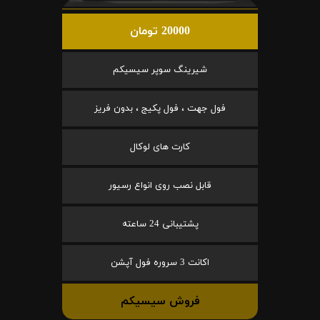
20000 تومان
شیرینگ سوپر سیسیکم
فول جهت ، فول پکیج ، بدون فریز
کارت های لوکال
قابل نصب روی انواع رسیور
پشتیبانی 24 ساعته
اکانت 3 سروره فول آپشن
فروش سیسیکم