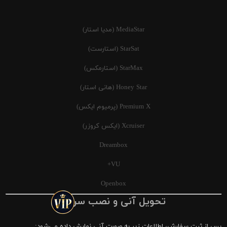
MediaStar (مدیا استار)
StarSat (استارست)
StarMax (استارمکس)
Honey Star (هانی استار)
Premium X (پرمیوم ایکس)
Xcruiser (ایکس کروزر)
Dreambox
VU+
Openbox
تحویل آنی و نصب سریع
پس از ثبت سفارش، اطلاعات زیر به صورت آنی نمایش داده می‌شود: