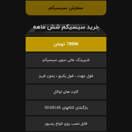
سفارش سیسیکم
خرید سیسیکم شش ماهه
70000 تومان
شیرینگ عالی سوپر سیسیکم
فول جهت ، فول پکیج ، بدون فریز
کارت های لوکال
بازگشای کانالهای SD,HD,4K
قابل نصب روی انواع رسیور