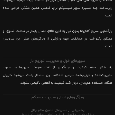
cccam
یا
خرید سی سی کم
با مشکل فریز در ساعات پیک مواجه می‌شوند.
زیرساخت چند مسیره سوپر سیسیکم برای کاهش همین مشکل طراحی شده
است.
بازگشایی سریع کانال‌ها بدون نیاز به فایل prio، اتصال پایدار در ساعات شلوغ، و
عملکرد یکنواخت در مسابقات مهم ورزشی از ویژگی‌های اصلی این سرویس
است.
سرورهای فول و مدیریت توزیع بار
به منظور حفظ کیفیت و جلوگیری از افت سرعت، سرورها به صورت
مدیریت‌شده و توزیع‌شده طراحی شده‌اند. این ساختار باعث می‌شود کاربران
هنگام استفاده هم‌زمان، دچار افت کیفیت یا قطعی ناگهانی نشوند.
ویژگی‌های اصلی سوپر سیسیکم
پشتیبانی از مسیرهای متنوع ماهواره‌ای
پینگ پایین و اتصال پایدار در تمامی ساعات شبانه‌روز