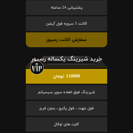
پشتیبانی 24 ساعته
اکانت 3 سروره فول آپشن
سفارش اکانت رسیور
خرید شیرینگ یکساله رسیور
110000 تومان
شیرینگ فوق العاده سوپر سیسیکم
فول جهت ، فول پکیج ، بدون فریز
کارت های لوکال