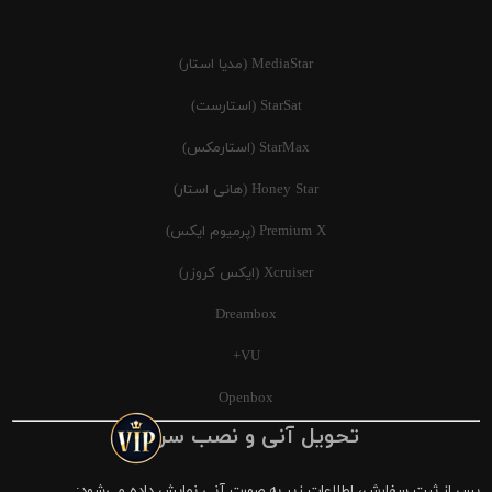
MediaStar (مدیا استار)
StarSat (استارست)
StarMax (استارمکس)
Honey Star (هانی استار)
Premium X (پرمیوم ایکس)
Xcruiser (ایکس کروزر)
Dreambox
VU+
Openbox
تحویل آنی و نصب سریع
پس از ثبت سفارش، اطلاعات زیر به صورت آنی نمایش داده می‌شود: