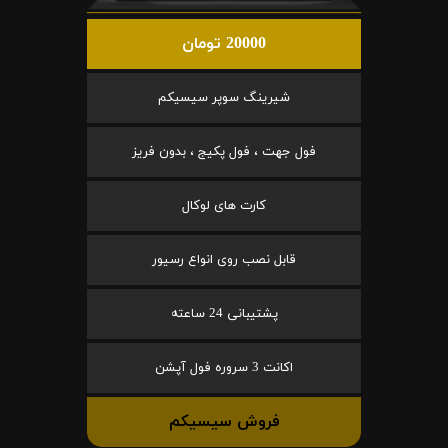
20000 تومان
شیرینگ سوپر سیسیکم
فول جهت ، فول پکیج ، بدون فریز
کارت های لوکال
قابل نصب روی انواع رسیور
پشتیبانی 24 ساعته
اکانت 3 سروره فول آپشن
فروش سیسیکم