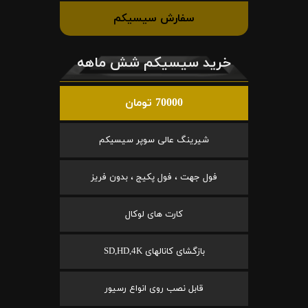
سفارش سیسیکم
خرید سیسیکم شش ماهه
70000 تومان
شیرینگ عالی سوپر سیسیکم
فول جهت ، فول پکیج ، بدون فریز
کارت های لوکال
بازگشای کانالهای SD,HD,4K
قابل نصب روی انواع رسیور