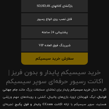
بازگشای کانالهای SD,HD,4K
قابل نصب روی انواع رسیور
پشتیبانی 24 ساعته
شیرینگ فوق العاده VIP
سفارش خرید سیسیکم
خرید سیسیکم پایدار و بدون فریز |
اکانت رسیور حرفه‌ای سوپر سیسیکم
اگر به دنبال
خرید سیسیکم
پایدار برای تماشای مسابقات بزرگ مانند
جام جهانی
فوتبال
، لیگ قهرمانان اروپا، بازی‌های والیبال، کشتی و رویدادهای مهم ورزشی
هستید، سوپر سیسیکم با ارائه
اکانت CCcam پایدار و فول پکیج
تجربه‌ای