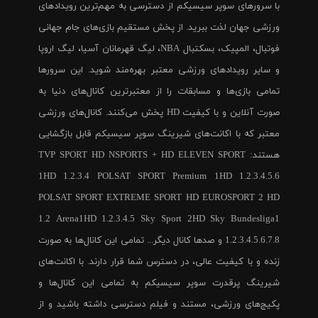
با سرورهای سوپر سیسیکم از دسترسی به مهم‌ترین رویدادهای
ورزشی جهان لذت ببرید. از پخش مستقیم بازی‌های جام جهانی
فوتبال، المپیک، بسکتبال NBA، لیگ قهرمانان آسیا، لیگ اروپا
و سایر رویدادهای ورزشی معتبر بهره‌مند شوید. این سرورها
تمامی بازی‌ها و مسابقات را از معتبرترین کانال‌های دنیا به
صورت آنلاین و با کیفیت HD پخش می‌کنند. کانال‌های ورزشی
معتبر که با اکانت‌های شیرینگ سوپر سیسیکم قابل بازگشایی
هستند: TVP SPORT HD NSPORTS + HD ELEVEN SPORT
1HD 1.2.3.4 POLSAT SPORT Premium 1HD 1.2.3.4.5.6
POLSAT SPORT EXTREME SPORT HD EUROSPORT 2 HD
1.2 Arena1HD 1.2.3.4.5 Sky Sport 2HD Sky Bundesliga1
1.2.3.4.5.6.7.8 و صدها کانال دیگر... تمامی این کانال‌ها به صورت
زنده و با کیفیت عالی، در دسترس شما قرار دارند. با اکانت‌های
شیرینگ پرقدرت سوپر سیسیکم به تمامی این کانال‌ها و
پکیج‌های ورزشی، مستند و فیلم دسترسی داشته باشید و از