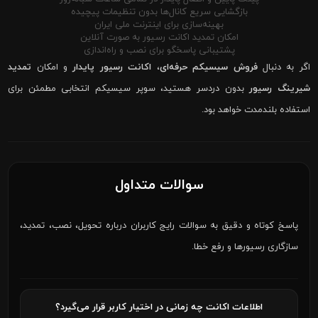
بازگشایی سریع کانال‌ها بدون تنظیمات پیچیده
بهینه‌سازی برای اینترنت ملی ایران
امکان تمدید اکانت رسیور به صورت آنلاین
پشتیبانی پاسخگو برای نصب و راه‌اندازی
اگر به دنبال
فروش سیسیکم حرفه‌ای
،
اکانت رسیور پایدار
و امکان
تمدید
شیرینگ رسیور
بدون دردسر هستید، سوپر سیسیکم انتخابی مطمئن برای
استفاده بلندمدت خواهد بود.
سوالات متداول
پاسخ کوتاه و دقیق به سوالات رایج کاربران درباره تحویل، نصب، تمدید،
سازگاری رسیورها و رفع خطا.
اطلاعات اکانت چه زمانی در اختیار کاربر قرار می‌گیرد؟