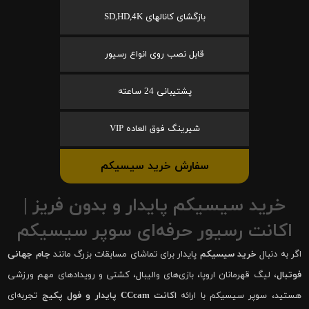
بازگشای کانالهای SD,HD,4K
قابل نصب روی انواع رسیور
پشتیبانی 24 ساعته
شیرینگ فوق العاده VIP
سفارش خرید سیسیکم
خرید سیسیکم پایدار و بدون فریز |
اکانت رسیور حرفه‌ای سوپر سیسیکم
اگر به دنبال
خرید سیسیکم
پایدار برای تماشای مسابقات بزرگ مانند
جام جهانی
فوتبال
، لیگ قهرمانان اروپا، بازی‌های والیبال، کشتی و رویدادهای مهم ورزشی
هستید، سوپر سیسیکم با ارائه
اکانت CCcam پایدار و فول پکیج
تجربه‌ای