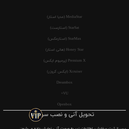
MediaStar (مدیا استار)
StarSat (استارست)
StarMax (استارمکس)
Honey Star (هانی استار)
Premium X (پرمیوم ایکس)
Xcruiser (ایکس کروزر)
Dreambox
VU+
Openbox
تحویل آنی و نصب سریع
پس از ثبت سفارش، اطلاعات زیر به صورت آنی نمایش داده می‌شود: