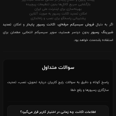
بازگشایی سریع کانال‌ها بدون تنظیمات پیچیده
بهینه‌سازی برای اینترنت ملی ایران
امکان تمدید اکانت رسیور به صورت آنلاین
پشتیبانی پاسخگو برای نصب و راه‌اندازی
اگر به دنبال
فروش سیسیکم حرفه‌ای
،
اکانت رسیور پایدار
و امکان
تمدید
شیرینگ رسیور
بدون دردسر هستید، سوپر سیسیکم انتخابی مطمئن برای
استفاده بلندمدت خواهد بود.
سوالات متداول
پاسخ کوتاه و دقیق به سوالات رایج کاربران درباره تحویل، نصب، تمدید،
سازگاری رسیورها و رفع خطا.
اطلاعات اکانت چه زمانی در اختیار کاربر قرار می‌گیرد؟