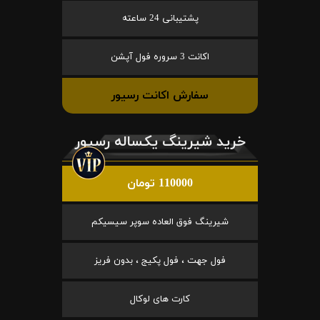
پشتیبانی 24 ساعته
اکانت 3 سروره فول آپشن
سفارش اکانت رسیور
خرید شیرینگ یکساله رسیور
110000 تومان
شیرینگ فوق العاده سوپر سیسیکم
فول جهت ، فول پکیج ، بدون فریز
کارت های لوکال