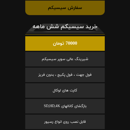
سفارش سیسیکم
خرید سیسیکم شش ماهه
70000 تومان
شیرینگ عالی سوپر سیسیکم
فول جهت ، فول پکیج ، بدون فریز
کارت های لوکال
بازگشای کانالهای SD,HD,4K
قابل نصب روی انواع رسیور