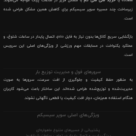
cccam
یا
خرید سی سی کم
با مشکل فریز در ساعات پیک مواجه می‌شوند.
زیرساخت چند مسیره سوپر سیسیکم برای کاهش همین مشکل طراحی شده
است.
بازگشایی سریع کانال‌ها بدون نیاز به فایل prio، اتصال پایدار در ساعات شلوغ، و
عملکرد یکنواخت در مسابقات مهم ورزشی از ویژگی‌های اصلی این سرویس
است.
سرورهای فول و مدیریت توزیع بار
به منظور حفظ کیفیت و جلوگیری از افت سرعت، سرورها به صورت
مدیریت‌شده و توزیع‌شده طراحی شده‌اند. این ساختار باعث می‌شود کاربران
هنگام استفاده هم‌زمان، دچار افت کیفیت یا قطعی ناگهانی نشوند.
ویژگی‌های اصلی سوپر سیسیکم
پشتیبانی از مسیرهای متنوع ماهواره‌ای
پینگ پایین و اتصال پایدار در تمامی ساعات شبانه‌روز