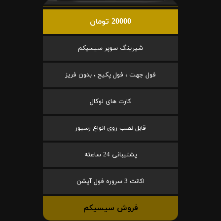
20000 تومان
شیرینگ سوپر سیسیکم
فول جهت ، فول پکیج ، بدون فریز
کارت های لوکال
قابل نصب روی انواع رسیور
پشتیبانی 24 ساعته
اکانت 3 سروره فول آپشن
فروش سیسیکم