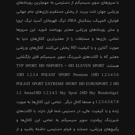
با سرورهای سوپر سیسیکم از دسترسی به مهم‌ترین رویدادهای
ورزشی جهان لذت ببرید. از پخش مستقیم بازی‌های جام جهانی
فوتبال، المپیک، بسکتبال NBA، لیگ قهرمانان آسیا، لیگ اروپا
و سایر رویدادهای ورزشی معتبر بهره‌مند شوید. این سرورها
تمامی بازی‌ها و مسابقات را از معتبرترین کانال‌های دنیا به
صورت آنلاین و با کیفیت HD پخش می‌کنند. کانال‌های ورزشی
معتبر که با اکانت‌های شیرینگ سوپر سیسیکم قابل بازگشایی
هستند: TVP SPORT HD NSPORTS + HD ELEVEN SPORT
1HD 1.2.3.4 POLSAT SPORT Premium 1HD 1.2.3.4.5.6
POLSAT SPORT EXTREME SPORT HD EUROSPORT 2 HD
1.2 Arena1HD 1.2.3.4.5 Sky Sport 2HD Sky Bundesliga1
1.2.3.4.5.6.7.8 و صدها کانال دیگر... تمامی این کانال‌ها به صورت
زنده و با کیفیت عالی، در دسترس شما قرار دارند. با اکانت‌های
شیرینگ پرقدرت سوپر سیسیکم به تمامی این کانال‌ها و
پکیج‌های ورزشی، مستند و فیلم دسترسی داشته باشید و از