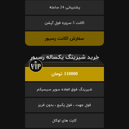
پشتیبانی 24 ساعته
اکانت 3 سروره فول آپشن
سفارش اکانت رسیور
خرید شیرینگ یکساله رسیور
110000 تومان
شیرینگ فوق العاده سوپر سیسیکم
فول جهت ، فول پکیج ، بدون فریز
کارت های لوکال