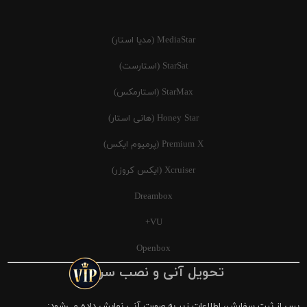
MediaStar (مدیا استار)
StarSat (استارست)
StarMax (استارمکس)
Honey Star (هانی استار)
Premium X (پرمیوم ایکس)
Xcruiser (ایکس کروزر)
Dreambox
VU+
Openbox
تحویل آنی و نصب سریع
پس از ثبت سفارش، اطلاعات زیر به صورت آنی نمایش داده می‌شود: