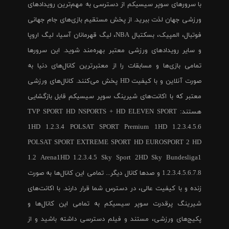
با سرورهای سوپر سیسیکم از دسترسی به مهم‌ترین رویدادهای
ورزشی جهان لذت ببرید. از پخش مستقیم بازی‌های جام جهانی
فوتبال، المپیک، بسکتبال NBA، لیگ قهرمانان آسیا، لیگ اروپا
و سایر رویدادهای ورزشی معتبر بهره‌مند شوید. این سرورها
تمامی بازی‌ها و مسابقات را از معتبرترین کانال‌های دنیا به
صورت آنلاین و با کیفیت HD پخش می‌کنند. کانال‌های ورزشی
معتبر که با اکانت‌های شیرینگ سوپر سیسیکم قابل بازگشایی
هستند: TVP SPORT HD NSPORTS + HD ELEVEN SPORT
1HD 1.2.3.4 POLSAT SPORT Premium 1HD 1.2.3.4.5.6
POLSAT SPORT EXTREME SPORT HD EUROSPORT 2 HD
1.2 Arena1HD 1.2.3.4.5 Sky Sport 2HD Sky Bundesliga1
1.2.3.4.5.6.7.8 و صدها کانال دیگر... تمامی این کانال‌ها به صورت
زنده و با کیفیت عالی، در دسترس شما قرار دارند. با اکانت‌های
شیرینگ پرقدرت سوپر سیسیکم به تمامی این کانال‌ها و
پکیج‌های ورزشی، مستند و فیلم دسترسی داشته باشید و از