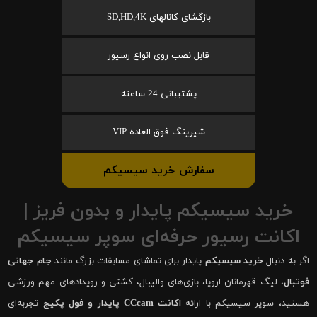
بازگشای کانالهای SD,HD,4K
قابل نصب روی انواع رسیور
پشتیبانی 24 ساعته
شیرینگ فوق العاده VIP
سفارش خرید سیسیکم
خرید سیسیکم پایدار و بدون فریز |
اکانت رسیور حرفه‌ای سوپر سیسیکم
اگر به دنبال
خرید سیسیکم
پایدار برای تماشای مسابقات بزرگ مانند
جام جهانی
فوتبال
، لیگ قهرمانان اروپا، بازی‌های والیبال، کشتی و رویدادهای مهم ورزشی
هستید، سوپر سیسیکم با ارائه
اکانت CCcam پایدار و فول پکیج
تجربه‌ای