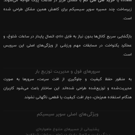
cccam
یا
خرید سی سی کم
با مشکل فریز در ساعات پیک مواجه می‌شوند.
زیرساخت چند مسیره سوپر سیسیکم برای کاهش همین مشکل طراحی شده
است.
بازگشایی سریع کانال‌ها بدون نیاز به فایل prio، اتصال پایدار در ساعات شلوغ، و
عملکرد یکنواخت در مسابقات مهم ورزشی از ویژگی‌های اصلی این سرویس
است.
سرورهای فول و مدیریت توزیع بار
به منظور حفظ کیفیت و جلوگیری از افت سرعت، سرورها به صورت
مدیریت‌شده و توزیع‌شده طراحی شده‌اند. این ساختار باعث می‌شود کاربران
هنگام استفاده هم‌زمان، دچار افت کیفیت یا قطعی ناگهانی نشوند.
ویژگی‌های اصلی سوپر سیسیکم
پشتیبانی از مسیرهای متنوع ماهواره‌ای
پینگ پایین و اتصال پایدار در تمامی ساعات شبانه‌روز