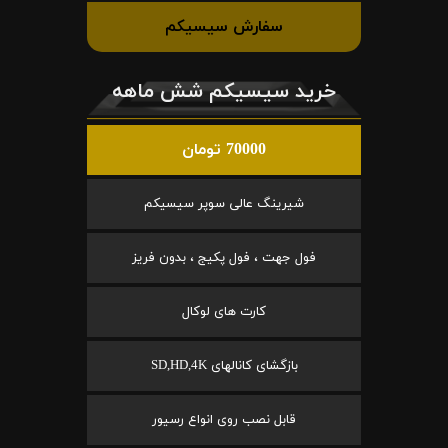
سفارش سیسیکم
خرید سیسیکم شش ماهه
70000 تومان
شیرینگ عالی سوپر سیسیکم
فول جهت ، فول پکیج ، بدون فریز
کارت های لوکال
بازگشای کانالهای SD,HD,4K
قابل نصب روی انواع رسیور