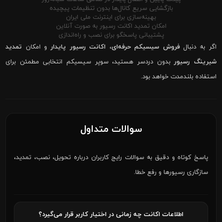
بازگشایی سریع کانال‌ها بدون تنظیمات پیچیده
بهینه‌سازی برای اینترنت ملی ایران
امکان تمدید اکانت رسیور به صورت آنلاین
پشتیبانی پاسخگو برای نصب و راه‌اندازی
اگر به دنبال
فروش سیسیکم حرفه‌ای
،
اکانت رسیور پایدار
و امکان
تمدید
شیرینگ رسیور
بدون دردسر هستید، سوپر سیسیکم انتخابی مطمئن برای
استفاده بلندمدت خواهد بود.
سوالات متداول
پاسخ کوتاه و دقیق به سوالات رایج کاربران درباره تحویل، نصب، تمدید،
سازگاری رسیورها و رفع خطا.
اطلاعات اکانت چه زمانی در اختیار کاربر قرار می‌گیرد؟