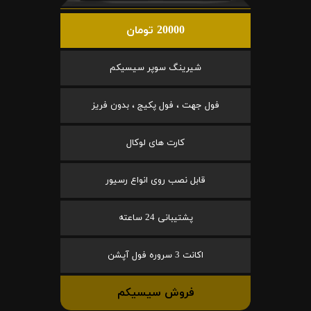
20000 تومان
شیرینگ سوپر سیسیکم
فول جهت ، فول پکیج ، بدون فریز
کارت های لوکال
قابل نصب روی انواع رسیور
پشتیبانی 24 ساعته
اکانت 3 سروره فول آپشن
فروش سیسیکم