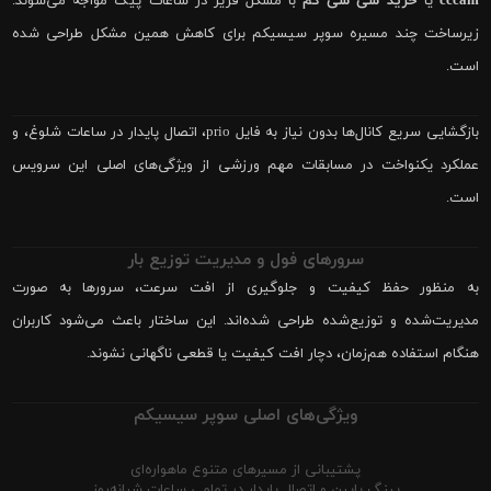
cccam
یا
خرید سی سی کم
با مشکل فریز در ساعات پیک مواجه می‌شوند.
زیرساخت چند مسیره سوپر سیسیکم برای کاهش همین مشکل طراحی شده
است.
بازگشایی سریع کانال‌ها بدون نیاز به فایل prio، اتصال پایدار در ساعات شلوغ، و
عملکرد یکنواخت در مسابقات مهم ورزشی از ویژگی‌های اصلی این سرویس
است.
سرورهای فول و مدیریت توزیع بار
به منظور حفظ کیفیت و جلوگیری از افت سرعت، سرورها به صورت
مدیریت‌شده و توزیع‌شده طراحی شده‌اند. این ساختار باعث می‌شود کاربران
هنگام استفاده هم‌زمان، دچار افت کیفیت یا قطعی ناگهانی نشوند.
ویژگی‌های اصلی سوپر سیسیکم
پشتیبانی از مسیرهای متنوع ماهواره‌ای
پینگ پایین و اتصال پایدار در تمامی ساعات شبانه‌روز