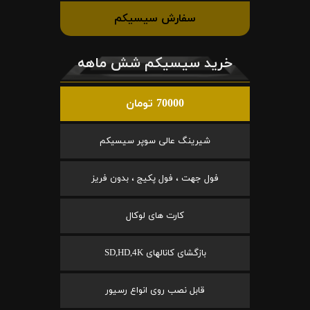
سفارش سیسیکم
خرید سیسیکم شش ماهه
70000 تومان
شیرینگ عالی سوپر سیسیکم
فول جهت ، فول پکیج ، بدون فریز
کارت های لوکال
بازگشای کانالهای SD,HD,4K
قابل نصب روی انواع رسیور