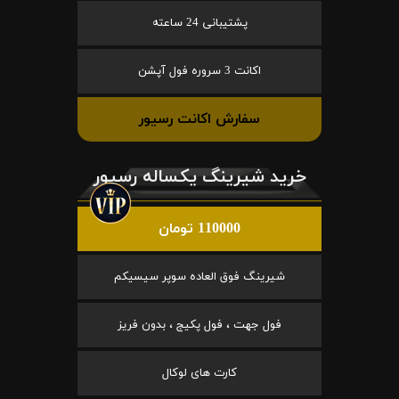
پشتیبانی 24 ساعته
اکانت 3 سروره فول آپشن
سفارش اکانت رسیور
خرید شیرینگ یکساله رسیور
110000 تومان
شیرینگ فوق العاده سوپر سیسیکم
فول جهت ، فول پکیج ، بدون فریز
کارت های لوکال