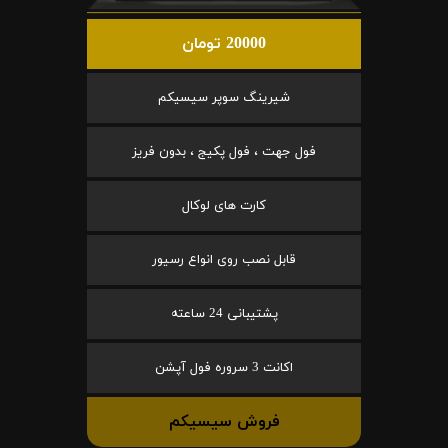
20000 تومان
شیرینگ سوپر سیسیکم
فول جهت ، فول پکیج ، بدون فریز
کارت های لوکال
قابل نصب روی انواع رسیور
پشتیبانی 24 ساعته
اکانت 3 سروره فول آپشن
فروش سیسیکم