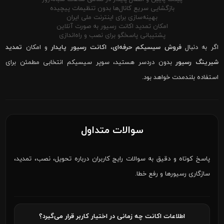
بازگشایی سریع کانال‌ها بدون تنظیمات پیچیده
بهینه‌سازی برای اینترنت ملی ایران
امکان تمدید اکانت رسیور به صورت آنلاین
پشتیبانی پاسخگو برای نصب و راه‌اندازی
اگر به دنبال
فروش سیسیکم حرفه‌ای
،
اکانت رسیور پایدار
و امکان
تمدید
شیرینگ رسیور
بدون دردسر هستید، سوپر سیسیکم انتخابی مطمئن برای
استفاده بلندمدت خواهد بود.
سوالات متداول
پاسخ کوتاه و دقیق به سوالات رایج کاربران درباره تحویل، نصب، تمدید،
سازگاری رسیورها و رفع خطا.
اطلاعات اکانت چه زمانی در اختیار کاربر قرار می‌گیرد؟