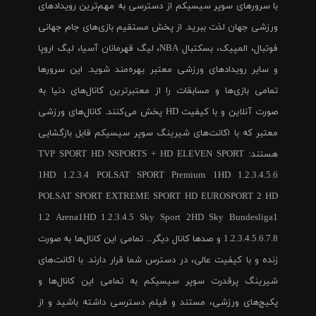
با سرورهای سوپر سیسیکم از دسترسی به مهم‌ترین رویدادهای
ورزشی جهان لذت ببرید. از پخش مستقیم بازی‌های جام جهانی
فوتبال، المپیک، بسکتبال NBA، لیگ قهرمانان آسیا، لیگ اروپا
و سایر رویدادهای ورزشی معتبر بهره‌مند شوید. این سرورها
تمامی بازی‌ها و مسابقات را از معتبرترین کانال‌های دنیا به
صورت آنلاین و با کیفیت HD پخش می‌کنند. کانال‌های ورزشی
معتبر که با اکانت‌های شیرینگ سوپر سیسیکم قابل بازگشایی
هستند: TVP SPORT HD NSPORTS + HD ELEVEN SPORT
1HD 1.2.3.4 POLSAT SPORT Premium 1HD 1.2.3.4.5.6
POLSAT SPORT EXTREME SPORT HD EUROSPORT 2 HD
1.2 Arena1HD 1.2.3.4.5 Sky Sport 2HD Sky Bundesliga1
1.2.3.4.5.6.7.8 و صدها کانال دیگر... تمامی این کانال‌ها به صورت
زنده و با کیفیت عالی، در دسترس شما قرار دارند. با اکانت‌های
شیرینگ پرقدرت سوپر سیسیکم به تمامی این کانال‌ها و
پکیج‌های ورزشی، مستند و فیلم دسترسی داشته باشید و از