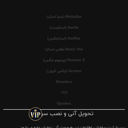
MediaStar (مدیا استار)
StarSat (استارست)
StarMax (استارمکس)
Honey Star (هانی استار)
Premium X (پرمیوم ایکس)
Xcruiser (ایکس کروزر)
Dreambox
VU+
Openbox
تحویل آنی و نصب سریع
پس از ثبت سفارش، اطلاعات زیر به صورت آنی نمایش داده می‌شود: