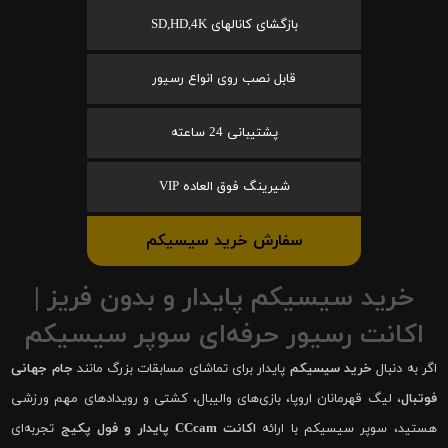
بازگشای کانالهای SD,HD,4K
قابل نصب روی انواع رسیور
پشتیبانی 24 ساعته
شیرینگ فوق العاده VIP
سفارش خرید سیسیکم
خرید سیسیکم پایدار و بدون فریز |
اکانت رسیور حرفه‌ای سوپر سیسیکم
اگر به دنبال
خرید سیسیکم
پایدار برای تماشای مسابقات بزرگ مانند
جام جهانی
فوتبال
، لیگ قهرمانان اروپا، بازی‌های والیبال، کشتی و رویدادهای مهم ورزشی
هستید، سوپر سیسیکم با ارائه
اکانت CCcam پایدار و فول پکیج
تجربه‌ای