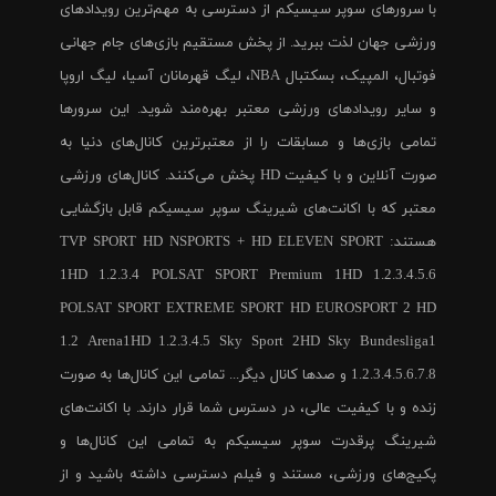
با سرورهای سوپر سیسیکم از دسترسی به مهم‌ترین رویدادهای
ورزشی جهان لذت ببرید. از پخش مستقیم بازی‌های جام جهانی
فوتبال، المپیک، بسکتبال NBA، لیگ قهرمانان آسیا، لیگ اروپا
و سایر رویدادهای ورزشی معتبر بهره‌مند شوید. این سرورها
تمامی بازی‌ها و مسابقات را از معتبرترین کانال‌های دنیا به
صورت آنلاین و با کیفیت HD پخش می‌کنند. کانال‌های ورزشی
معتبر که با اکانت‌های شیرینگ سوپر سیسیکم قابل بازگشایی
هستند: TVP SPORT HD NSPORTS + HD ELEVEN SPORT
1HD 1.2.3.4 POLSAT SPORT Premium 1HD 1.2.3.4.5.6
POLSAT SPORT EXTREME SPORT HD EUROSPORT 2 HD
1.2 Arena1HD 1.2.3.4.5 Sky Sport 2HD Sky Bundesliga1
1.2.3.4.5.6.7.8 و صدها کانال دیگر... تمامی این کانال‌ها به صورت
زنده و با کیفیت عالی، در دسترس شما قرار دارند. با اکانت‌های
شیرینگ پرقدرت سوپر سیسیکم به تمامی این کانال‌ها و
پکیج‌های ورزشی، مستند و فیلم دسترسی داشته باشید و از