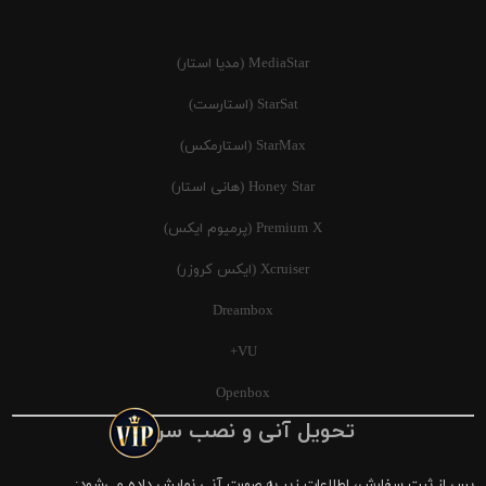
MediaStar (مدیا استار)
StarSat (استارست)
StarMax (استارمکس)
Honey Star (هانی استار)
Premium X (پرمیوم ایکس)
Xcruiser (ایکس کروزر)
Dreambox
VU+
Openbox
تحویل آنی و نصب سریع
پس از ثبت سفارش، اطلاعات زیر به صورت آنی نمایش داده می‌شود: