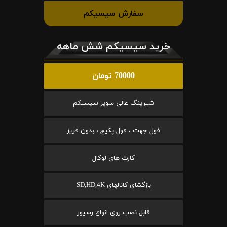
سفارش سیسیکم
خرید سیسیکم شش ماهه
70000 تومان
شیرینگ عالی سوپر سیسیکم
فول جهت ، فول پکیج ، بدون فریز
کارت های لوکال
بازگشای کانالهای SD,HD,4K
قابل نصب روی انواع رسیور