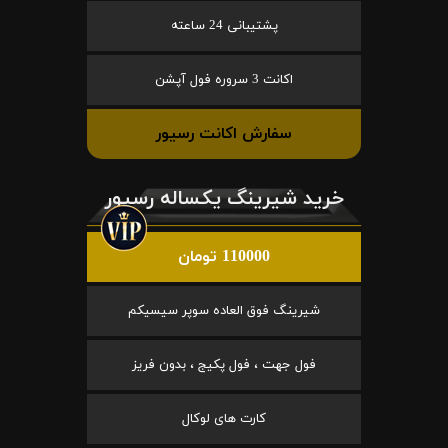
پشتیبانی 24 ساعته
اکانت 3 سروره فول آپشن
سفارش اکانت رسیور
خرید شیرینگ یکساله رسیور
110000 تومان
شیرینگ فوق العاده سوپر سیسیکم
فول جهت ، فول پکیج ، بدون فریز
کارت های لوکال