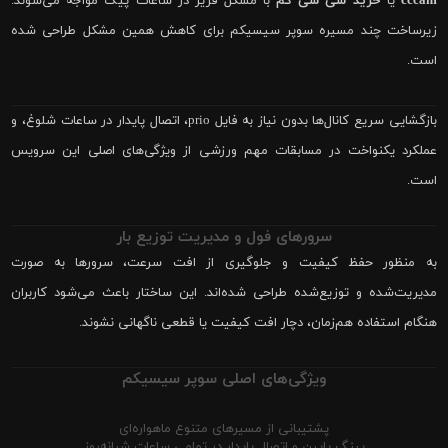
cccam
یا
خرید سی سی کم
با مشکل فریز در ساعات پیک مواجه می‌شوند.
زیرساخت چند مسیره سوپر سیسیکم برای کاهش همین مشکل طراحی شده
است.
بازگشایی سریع کانال‌ها بدون نیاز به فایل prio، اتصال پایدار در ساعات شلوغ، و
عملکرد یکنواخت در مسابقات مهم ورزشی از ویژگی‌های اصلی این سرویس
است.
سرورهای فول و مدیریت توزیع بار
به منظور حفظ کیفیت و جلوگیری از افت سرعت، سرورها به صورت
مدیریت‌شده و توزیع‌شده طراحی شده‌اند. این ساختار باعث می‌شود کاربران
هنگام استفاده هم‌زمان، دچار افت کیفیت یا قطعی ناگهانی نشوند.
ویژگی‌های اصلی سوپر سیسیکم
پشتیبانی از مسیرهای متنوع ماهواره‌ای
پینگ پایین و اتصال پایدار در تمامی ساعات شبانه‌روز