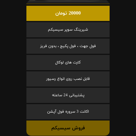
20000 تومان
شیرینگ سوپر سیسیکم
فول جهت ، فول پکیج ، بدون فریز
کارت های لوکال
قابل نصب روی انواع رسیور
پشتیبانی 24 ساعته
اکانت 3 سروره فول آپشن
فروش سیسیکم