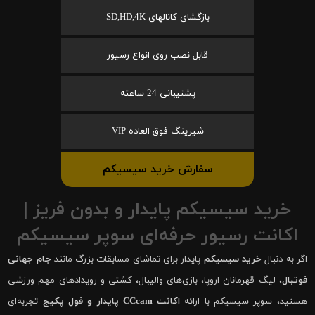
بازگشای کانالهای SD,HD,4K
قابل نصب روی انواع رسیور
پشتیبانی 24 ساعته
شیرینگ فوق العاده VIP
سفارش خرید سیسیکم
خرید سیسیکم پایدار و بدون فریز |
اکانت رسیور حرفه‌ای سوپر سیسیکم
اگر به دنبال
خرید سیسیکم
پایدار برای تماشای مسابقات بزرگ مانند
جام جهانی
فوتبال
، لیگ قهرمانان اروپا، بازی‌های والیبال، کشتی و رویدادهای مهم ورزشی
هستید، سوپر سیسیکم با ارائه
اکانت CCcam پایدار و فول پکیج
تجربه‌ای