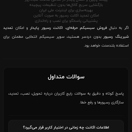
بازگشایی سریع کانال‌ها بدون تنظیمات پیچیده
بهینه‌سازی برای اینترنت ملی ایران
امکان تمدید اکانت رسیور به صورت آنلاین
پشتیبانی پاسخگو برای نصب و راه‌اندازی
اگر به دنبال
فروش سیسیکم حرفه‌ای
،
اکانت رسیور پایدار
و امکان
تمدید
شیرینگ رسیور
بدون دردسر هستید، سوپر سیسیکم انتخابی مطمئن برای
استفاده بلندمدت خواهد بود.
سوالات متداول
پاسخ کوتاه و دقیق به سوالات رایج کاربران درباره تحویل، نصب، تمدید،
سازگاری رسیورها و رفع خطا.
اطلاعات اکانت چه زمانی در اختیار کاربر قرار می‌گیرد؟