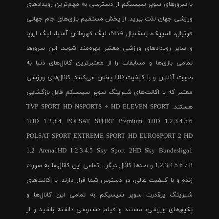
با سرورهای سوپر سیسیکم از دسترسی به مهم‌ترین رویدادهای
ورزشی جهان لذت ببرید. از پخش مستقیم بازی‌های جام جهانی
فوتبال، المپیک، بسکتبال NBA، لیگ قهرمانان آسیا، لیگ اروپا
و سایر رویدادهای ورزشی معتبر بهره‌مند شوید. این سرورها
تمامی بازی‌ها و مسابقات را از معتبرترین کانال‌های دنیا به
صورت آنلاین و با کیفیت HD پخش می‌کنند. کانال‌های ورزشی
معتبر که با اکانت‌های شیرینگ سوپر سیسیکم قابل بازگشایی
هستند: TVP SPORT HD NSPORTS + HD ELEVEN SPORT
1HD 1.2.3.4 POLSAT SPORT Premium 1HD 1.2.3.4.5.6
POLSAT SPORT EXTREME SPORT HD EUROSPORT 2 HD
1.2 Arena1HD 1.2.3.4.5 Sky Sport 2HD Sky Bundesliga1
1.2.3.4.5.6.7.8 و صدها کانال دیگر... تمامی این کانال‌ها به صورت
زنده و با کیفیت عالی، در دسترس شما قرار دارند. با اکانت‌های
شیرینگ پرقدرت سوپر سیسیکم به تمامی این کانال‌ها و
پکیج‌های ورزشی، مستند و فیلم دسترسی داشته باشید و از