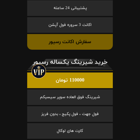
پشتیبانی 24 ساعته
اکانت 3 سروره فول آپشن
سفارش اکانت رسیور
خرید شیرینگ یکساله رسیور
110000 تومان
شیرینگ فوق العاده سوپر سیسیکم
فول جهت ، فول پکیج ، بدون فریز
کارت های لوکال