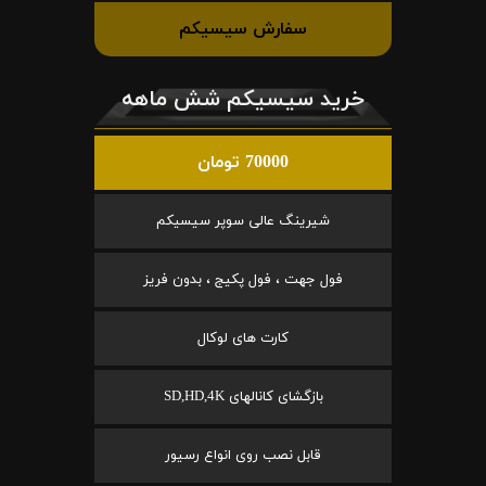
سفارش سیسیکم
خرید سیسیکم شش ماهه
70000 تومان
شیرینگ عالی سوپر سیسیکم
فول جهت ، فول پکیج ، بدون فریز
کارت های لوکال
بازگشای کانالهای SD,HD,4K
قابل نصب روی انواع رسیور