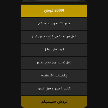
20000 تومان
شیرینگ سوپر سیسیکم
فول جهت ، فول پکیج ، بدون فریز
کارت های لوکال
قابل نصب روی انواع رسیور
پشتیبانی 24 ساعته
اکانت 3 سروره فول آپشن
فروش سیسیکم