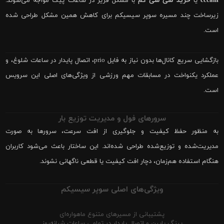
cccam
یا
خرید سی سی کم
با مشکل فریز در ساعات پیک مواجه می‌شوند.
زیرساخت چند مسیره سوپر سیسیکم برای کاهش همین مشکل طراحی شده
است.
بازگشایی سریع کانال‌ها بدون نیاز به فایل prio، اتصال پایدار در ساعات شلوغ، و
عملکرد یکنواخت در مسابقات مهم ورزشی از ویژگی‌های اصلی این سرویس
است.
سرورهای فول و مدیریت توزیع بار
به منظور حفظ کیفیت و جلوگیری از افت سرعت، سرورها به صورت
مدیریت‌شده و توزیع‌شده طراحی شده‌اند. این ساختار باعث می‌شود کاربران
هنگام استفاده هم‌زمان، دچار افت کیفیت یا قطعی ناگهانی نشوند.
ویژگی‌های اصلی سوپر سیسیکم
پشتیبانی از مسیرهای متنوع ماهواره‌ای
پینگ پایین و اتصال پایدار در تمامی ساعات شبانه‌روز