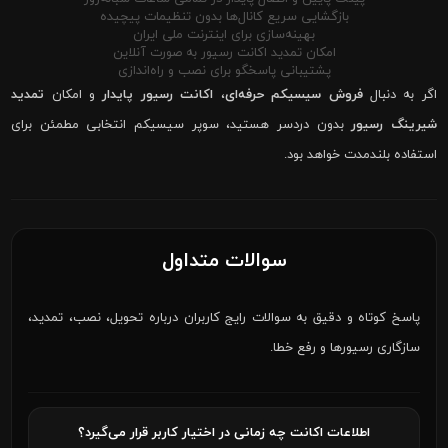
بازگشایی سریع کانال‌ها بدون تنظیمات پیچیده
بهینه‌سازی برای اینترنت ملی ایران
امکان تمدید اکانت رسیور به صورت آنلاین
پشتیبانی پاسخگو برای نصب و راه‌اندازی
اگر به دنبال
فروش سیسیکم حرفه‌ای
،
اکانت رسیور پایدار
و امکان
تمدید
شیرینگ رسیور
بدون دردسر هستید، سوپر سیسیکم انتخابی مطمئن برای
استفاده بلندمدت خواهد بود.
سوالات متداول
پاسخ کوتاه و دقیق به سوالات رایج کاربران درباره تحویل، نصب، تمدید،
سازگاری رسیورها و رفع خطا.
اطلاعات اکانت چه زمانی در اختیار کاربر قرار می‌گیرد؟