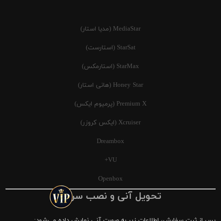
MediaStar (مدیا استار)
StarSat (استارست)
StarMax (استارمکس)
Honey Star (هانی استار)
Premium X (پرمیوم ایکس)
Xcruiser (ایکس کروزر)
Dreambox
VU+
Openbox
تحویل آنی و نصب سریع
پس از ثبت سفارش، اطلاعات زیر به صورت آنی نمایش داده می‌شود: