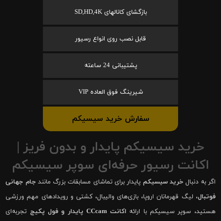
بازگشای کانالهای SD,HD,4K
قابل نصب روی انواع رسیور
پشتیبانی 24 ساعته
شیرینگ فوق العاده VIP
سفارش خرید سیسیکم
خرید سیسیکم پایدار و بدون فریز |
اکانت رسیور حرفه‌ای سوپر سیسیکم
اگر به دنبال
خرید سیسیکم
پایدار برای تماشای مسابقات بزرگ مانند
جام جهانی
فوتبال
، لیگ قهرمانان اروپا، بازی‌های والیبال، کشتی و رویدادهای مهم ورزشی
هستید، سوپر سیسیکم با ارائه
اکانت CCcam پایدار و فول پکیج
تجربه‌ای