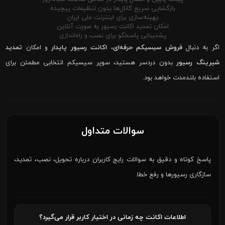
بازگشایی سریع کانال‌ها بدون تنظیمات پیچیده
بهینه‌سازی برای اینترنت ملی ایران
امکان تمدید اکانت رسیور به صورت آنلاین
پشتیبانی پاسخگو برای نصب و راه‌اندازی
اگر به دنبال
فروش سیسیکم حرفه‌ای
،
اکانت رسیور پایدار
و امکان
تمدید
شیرینگ رسیور
بدون دردسر هستید، سوپر سیسیکم انتخابی مطمئن برای
استفاده بلندمدت خواهد بود.
سوالات متداول
پاسخ کوتاه و دقیق به سوالات رایج کاربران درباره تحویل، نصب، تمدید،
سازگاری رسیورها و رفع خطا.
اطلاعات اکانت چه زمانی در اختیار کاربر قرار می‌گیرد؟