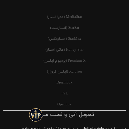
MediaStar (مدیا استار)
StarSat (استارست)
StarMax (استارمکس)
Honey Star (هانی استار)
Premium X (پرمیوم ایکس)
Xcruiser (ایکس کروزر)
Dreambox
VU+
Openbox
تحویل آنی و نصب سریع
پس از ثبت سفارش، اطلاعات زیر به صورت آنی نمایش داده می‌شود: