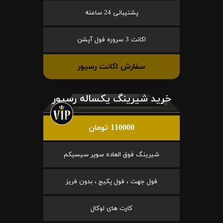
پشتیبانی 24 ساعته
اکانت 3 سروره فول آپشن
سفارش اکانت رسیور
خرید شیرینگ یکساله رسیور
110000 تومان
شیرینگ فوق العاده سوپر سیسیکم
فول جهت ، فول پکیج ، بدون فریز
کارت های لوکال