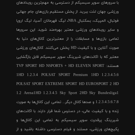
با سرورهای سوپر سیسیکم از دسترسی به مهم‌ترین رویدادهای
ورزشی جهان لذت ببرید. از پخش مستقیم بازی‌های جام جهانی
فوتبال، المپیک، بسکتبال NBA، لیگ قهرمانان آسیا، لیگ اروپا
و سایر رویدادهای ورزشی معتبر بهره‌مند شوید. این سرورها
تمامی بازی‌ها و مسابقات را از معتبرترین کانال‌های دنیا به
صورت آنلاین و با کیفیت HD پخش می‌کنند. کانال‌های ورزشی
معتبر که با اکانت‌های شیرینگ سوپر سیسیکم قابل بازگشایی
هستند: TVP SPORT HD NSPORTS + HD ELEVEN SPORT
1HD 1.2.3.4 POLSAT SPORT Premium 1HD 1.2.3.4.5.6
POLSAT SPORT EXTREME SPORT HD EUROSPORT 2 HD
1.2 Arena1HD 1.2.3.4.5 Sky Sport 2HD Sky Bundesliga1
1.2.3.4.5.6.7.8 و صدها کانال دیگر... تمامی این کانال‌ها به صورت
زنده و با کیفیت عالی، در دسترس شما قرار دارند. با اکانت‌های
شیرینگ پرقدرت سوپر سیسیکم به تمامی این کانال‌ها و
پکیج‌های ورزشی، مستند و فیلم دسترسی داشته باشید و از