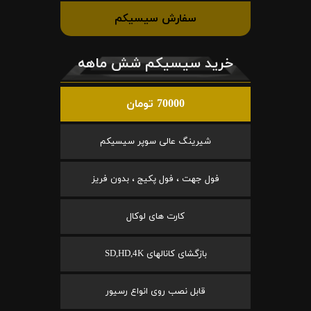
سفارش سیسیکم
خرید سیسیکم شش ماهه
70000 تومان
شیرینگ عالی سوپر سیسیکم
فول جهت ، فول پکیج ، بدون فریز
کارت های لوکال
بازگشای کانالهای SD,HD,4K
قابل نصب روی انواع رسیور