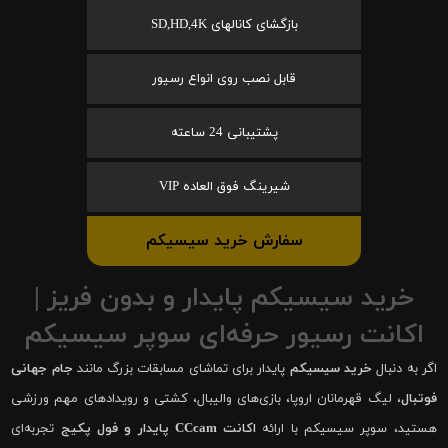
بازگشای کانالهای SD,HD,4K
قابل نصب روی انواع رسیور
پشتیبانی 24 ساعته
شیرینگ فوق العاده VIP
سفارش خرید سیسیکم
خرید سیسیکم پایدار و بدون فریز |
اکانت رسیور حرفه‌ای سوپر سیسیکم
اگر به دنبال
خرید سیسیکم
پایدار برای تماشای مسابقات بزرگ مانند
جام جهانی
فوتبال
، لیگ قهرمانان اروپا، بازی‌های والیبال، کشتی و رویدادهای مهم ورزشی
هستید، سوپر سیسیکم با ارائه
اکانت CCcam پایدار و فول پکیج
تجربه‌ای