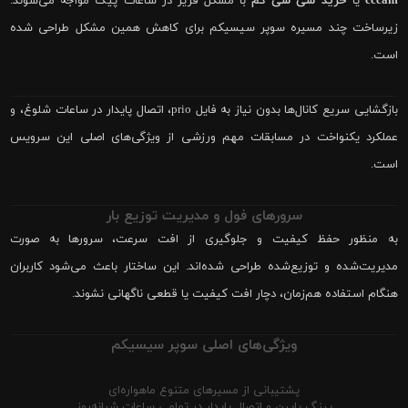
cccam
یا
خرید سی سی کم
با مشکل فریز در ساعات پیک مواجه می‌شوند.
زیرساخت چند مسیره سوپر سیسیکم برای کاهش همین مشکل طراحی شده
است.
بازگشایی سریع کانال‌ها بدون نیاز به فایل prio، اتصال پایدار در ساعات شلوغ، و
عملکرد یکنواخت در مسابقات مهم ورزشی از ویژگی‌های اصلی این سرویس
است.
سرورهای فول و مدیریت توزیع بار
به منظور حفظ کیفیت و جلوگیری از افت سرعت، سرورها به صورت
مدیریت‌شده و توزیع‌شده طراحی شده‌اند. این ساختار باعث می‌شود کاربران
هنگام استفاده هم‌زمان، دچار افت کیفیت یا قطعی ناگهانی نشوند.
ویژگی‌های اصلی سوپر سیسیکم
پشتیبانی از مسیرهای متنوع ماهواره‌ای
پینگ پایین و اتصال پایدار در تمامی ساعات شبانه‌روز