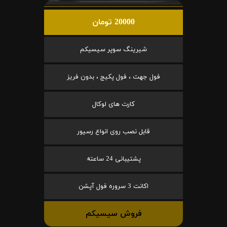
20000 تومان
شیرینگ سوپر سیسیکم
فول جهت ، فول پکیج ، بدون فریز
کارت های لوکال
قابل نصب روی انواع رسیور
پشتیبانی 24 ساعته
اکانت 3 سروره فول آپشن
فروش سیسیکم