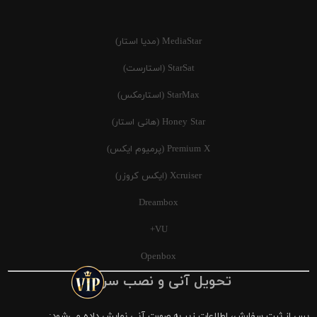
MediaStar (مدیا استار)
StarSat (استارست)
StarMax (استارمکس)
Honey Star (هانی استار)
Premium X (پرمیوم ایکس)
Xcruiser (ایکس کروزر)
Dreambox
VU+
Openbox
تحویل آنی و نصب سریع
پس از ثبت سفارش، اطلاعات زیر به صورت آنی نمایش داده می‌شود: