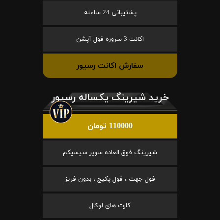
پشتیبانی 24 ساعته
اکانت 3 سروره فول آپشن
سفارش اکانت رسیور
خرید شیرینگ یکساله رسیور
110000 تومان
شیرینگ فوق العاده سوپر سیسیکم
فول جهت ، فول پکیج ، بدون فریز
کارت های لوکال