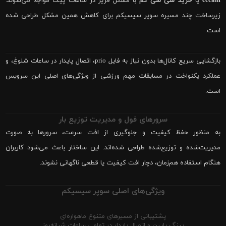
cccam
یا
خرید سی سی کم
با مشکل فریز در ساعات پیک مواجه می‌شوند.
زیرساخت چند مسیره سوپر سیسیکم برای کاهش همین مشکل طراحی شده
است.
بازگشایی سریع کانال‌ها بدون نیاز به فایل prio، اتصال پایدار در ساعات شلوغ، و
عملکرد یکنواخت در مسابقات مهم ورزشی از ویژگی‌های اصلی این سرویس
است.
سرورهای فول و مدیریت توزیع بار
به منظور حفظ کیفیت و جلوگیری از افت سرعت، سرورها به صورت
مدیریت‌شده و توزیع‌شده طراحی شده‌اند. این ساختار باعث می‌شود کاربران
هنگام استفاده هم‌زمان، دچار افت کیفیت یا قطعی ناگهانی نشوند.
ویژگی‌های اصلی سوپر سیسیکم
پشتیبانی از مسیرهای متنوع ماهواره‌ای
پینگ پایین و اتصال پایدار در تمامی ساعات شبانه‌روز