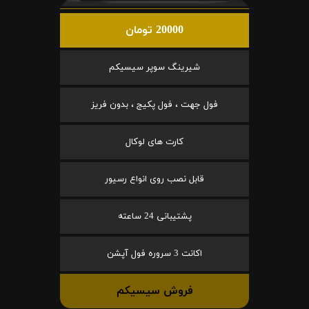
20000 تومان
شیرینگ سوپر سیسیکم
فول جهت ، فول پکیج ، بدون فریز
کارت های لوکال
قابل نصب روی انواع رسیور
پشتیبانی 24 ساعته
اکانت 3 سروره فول آپشن
فروش سیسیکم