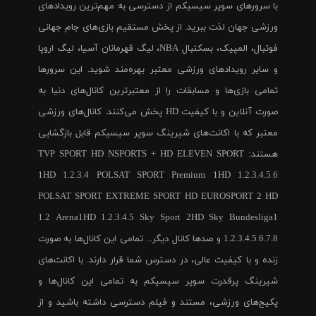
با سرورهای سوپر سیسیکم از دسترسی به مهم‌ترین رویدادهای
ورزشی جهان لذت ببرید. از پخش مستقیم بازی‌های جام جهانی
فوتبال، المپیک، بسکتبال NBA، لیگ قهرمانان آسیا، لیگ اروپا
و سایر رویدادهای ورزشی معتبر بهره‌مند شوید. این سرورها
تمامی بازی‌ها و مسابقات را از معتبرترین کانال‌های دنیا به
صورت آنلاین و با کیفیت HD پخش می‌کنند. کانال‌های ورزشی
معتبر که با اکانت‌های شیرینگ سوپر سیسیکم قابل بازگشایی
هستند: TVP SPORT HD NSPORTS + HD ELEVEN SPORT
1HD 1.2.3.4 POLSAT SPORT Premium 1HD 1.2.3.4.5.6
POLSAT SPORT EXTREME SPORT HD EUROSPORT 2 HD
1.2 Arena1HD 1.2.3.4.5 Sky Sport 2HD Sky Bundesliga1
1.2.3.4.5.6.7.8 و صدها کانال دیگر... تمامی این کانال‌ها به صورت
زنده و با کیفیت عالی، در دسترس شما قرار دارند. با اکانت‌های
شیرینگ پرقدرت سوپر سیسیکم به تمامی این کانال‌ها و
پکیج‌های ورزشی، مستند و فیلم دسترسی داشته باشید و از