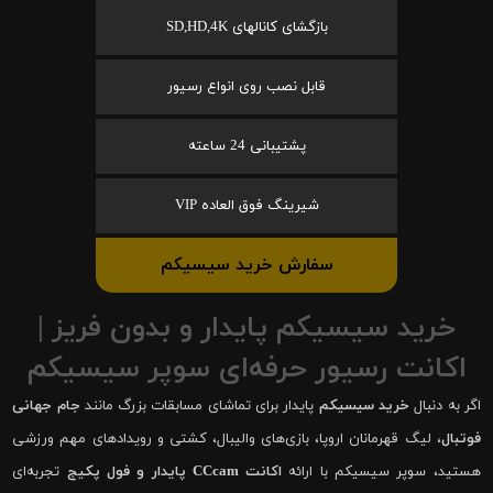
بازگشای کانالهای SD,HD,4K
قابل نصب روی انواع رسیور
پشتیبانی 24 ساعته
شیرینگ فوق العاده VIP
سفارش خرید سیسیکم
خرید سیسیکم پایدار و بدون فریز |
اکانت رسیور حرفه‌ای سوپر سیسیکم
اگر به دنبال
خرید سیسیکم
پایدار برای تماشای مسابقات بزرگ مانند
جام جهانی
فوتبال
، لیگ قهرمانان اروپا، بازی‌های والیبال، کشتی و رویدادهای مهم ورزشی
هستید، سوپر سیسیکم با ارائه
اکانت CCcam پایدار و فول پکیج
تجربه‌ای