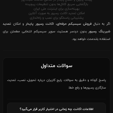
بازگشایی سریع کانال‌ها بدون تنظیمات پیچیده
بهینه‌سازی برای اینترنت ملی ایران
امکان تمدید اکانت رسیور به صورت آنلاین
پشتیبانی پاسخگو برای نصب و راه‌اندازی
اگر به دنبال
فروش سیسیکم حرفه‌ای
،
اکانت رسیور پایدار
و امکان
تمدید
شیرینگ رسیور
بدون دردسر هستید، سوپر سیسیکم انتخابی مطمئن برای
استفاده بلندمدت خواهد بود.
سوالات متداول
پاسخ کوتاه و دقیق به سوالات رایج کاربران درباره تحویل، نصب، تمدید،
سازگاری رسیورها و رفع خطا.
اطلاعات اکانت چه زمانی در اختیار کاربر قرار می‌گیرد؟