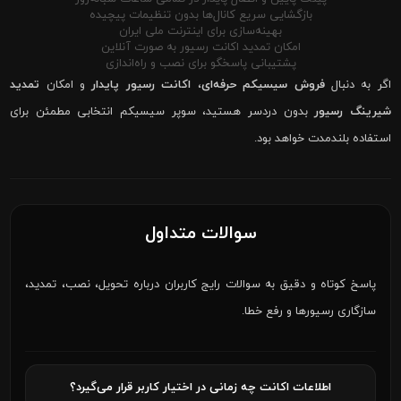
بازگشایی سریع کانال‌ها بدون تنظیمات پیچیده
بهینه‌سازی برای اینترنت ملی ایران
امکان تمدید اکانت رسیور به صورت آنلاین
پشتیبانی پاسخگو برای نصب و راه‌اندازی
اگر به دنبال
فروش سیسیکم حرفه‌ای
،
اکانت رسیور پایدار
و امکان
تمدید
شیرینگ رسیور
بدون دردسر هستید، سوپر سیسیکم انتخابی مطمئن برای
استفاده بلندمدت خواهد بود.
سوالات متداول
پاسخ کوتاه و دقیق به سوالات رایج کاربران درباره تحویل، نصب، تمدید،
سازگاری رسیورها و رفع خطا.
اطلاعات اکانت چه زمانی در اختیار کاربر قرار می‌گیرد؟