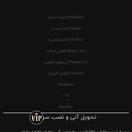
MediaStar (مدیا استار)
StarSat (استارست)
StarMax (استارمکس)
Honey Star (هانی استار)
Premium X (پرمیوم ایکس)
Xcruiser (ایکس کروزر)
Dreambox
VU+
Openbox
تحویل آنی و نصب سریع
پس از ثبت سفارش، اطلاعات زیر به صورت آنی نمایش داده می‌شود: