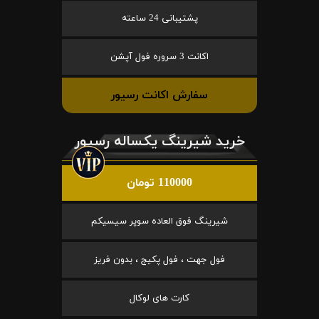
پشتیبانی 24 ساعته
اکانت 3 سروره فول آپشن
سفارش اکانت رسیور
خرید شیرینگ یکساله رسیور
110000 تومان
شیرینگ فوق العاده سوپر سیسیکم
فول جهت ، فول پکیج ، بدون فریز
کارت های لوکال