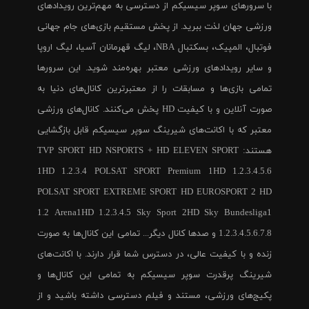
با سرورهای سوپر سیسیکم از دسترسی به مهم‌ترین رویدادهای
ورزشی جهان لذت ببرید. از پخش مستقیم بازی‌های جام جهانی
فوتبال، المپیک، بسکتبال NBA، لیگ قهرمانان آسیا، لیگ اروپا
و سایر رویدادهای ورزشی معتبر بهره‌مند شوید. این سرورها
تمامی بازی‌ها و مسابقات را از معتبرترین کانال‌های دنیا به
صورت آنلاین و با کیفیت HD پخش می‌کنند. کانال‌های ورزشی
معتبر که با اکانت‌های شیرینگ سوپر سیسیکم قابل بازگشایی
هستند: TVP SPORT HD NSPORTS + HD ELEVEN SPORT
1HD 1.2.3.4 POLSAT SPORT Premium 1HD 1.2.3.4.5.6
POLSAT SPORT EXTREME SPORT HD EUROSPORT 2 HD
1.2 Arena1HD 1.2.3.4.5 Sky Sport 2HD Sky Bundesliga1
1.2.3.4.5.6.7.8 و صدها کانال دیگر... تمامی این کانال‌ها به صورت
زنده و با کیفیت عالی، در دسترس شما قرار دارند. با اکانت‌های
شیرینگ پرقدرت سوپر سیسیکم به تمامی این کانال‌ها و
پکیج‌های ورزشی، مستند و فیلم دسترسی داشته باشید و از