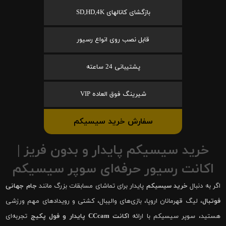
بازگشای کانالهای SD,HD,4K
قابل نصب روی انواع رسیور
پشتیبانی 24 ساعته
شیرینگ فوق العاده VIP
سفارش خرید سیسیکم
خرید سیسیکم پایدار و بدون فریز |
اکانت رسیور حرفه‌ای سوپر سیسیکم
اگر به دنبال
خرید سیسیکم
پایدار برای تماشای مسابقات بزرگ مانند
جام جهانی
فوتبال
، لیگ قهرمانان اروپا، بازی‌های والیبال، کشتی و رویدادهای مهم ورزشی
هستید، سوپر سیسیکم با ارائه
اکانت CCcam پایدار و فول پکیج
تجربه‌ای