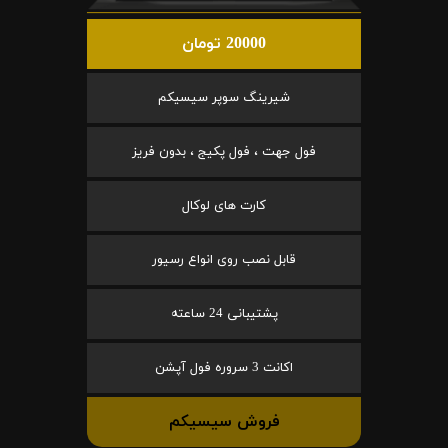
20000 تومان
شیرینگ سوپر سیسیکم
فول جهت ، فول پکیج ، بدون فریز
کارت های لوکال
قابل نصب روی انواع رسیور
پشتیبانی 24 ساعته
اکانت 3 سروره فول آپشن
فروش سیسیکم