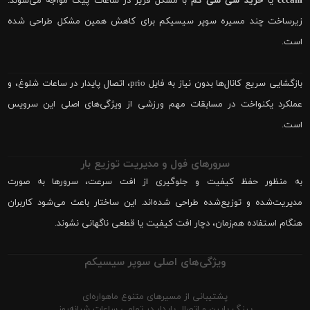
cccam
یا
خرید سی سی کم
با مشکل فریز در ساعات پیک مواجه می‌شوند.
زیرساخت چند مسیره سوپر سیسیکم برای کاهش همین مشکل طراحی شده
است.
بازگشایی سریع کانال‌ها بدون نیاز به فایل prio، اتصال پایدار در ساعات شلوغ، و
عملکرد یکنواخت در مسابقات مهم ورزشی از ویژگی‌های اصلی این سرویس
است.
سرورهای فول و مدیریت توزیع بار
به منظور حفظ کیفیت و جلوگیری از افت سرعت، سرورها به صورت
مدیریت‌شده و توزیع‌شده طراحی شده‌اند. این ساختار باعث می‌شود کاربران
هنگام استفاده هم‌زمان، دچار افت کیفیت یا قطعی ناگهانی نشوند.
ویژگی‌های اصلی سوپر سیسیکم
پشتیبانی از مسیرهای متنوع ماهواره‌ای
پینگ پایین و اتصال پایدار در تمامی ساعات شبانه‌روز