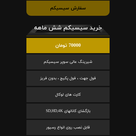
سفارش سیسیکم
خرید سیسیکم شش ماهه
70000 تومان
شیرینگ عالی سوپر سیسیکم
فول جهت ، فول پکیج ، بدون فریز
کارت های لوکال
بازگشای کانالهای SD,HD,4K
قابل نصب روی انواع رسیور