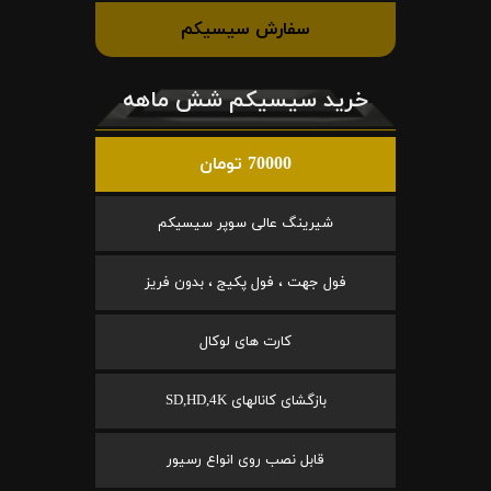
سفارش سیسیکم
خرید سیسیکم شش ماهه
70000 تومان
شیرینگ عالی سوپر سیسیکم
فول جهت ، فول پکیج ، بدون فریز
کارت های لوکال
بازگشای کانالهای SD,HD,4K
قابل نصب روی انواع رسیور