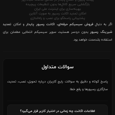
بازگشایی سریع کانال‌ها بدون تنظیمات پیچیده
بهینه‌سازی برای اینترنت ملی ایران
امکان تمدید اکانت رسیور به صورت آنلاین
پشتیبانی پاسخگو برای نصب و راه‌اندازی
اگر به دنبال
فروش سیسیکم حرفه‌ای
،
اکانت رسیور پایدار
و امکان
تمدید
شیرینگ رسیور
بدون دردسر هستید، سوپر سیسیکم انتخابی مطمئن برای
استفاده بلندمدت خواهد بود.
سوالات متداول
پاسخ کوتاه و دقیق به سوالات رایج کاربران درباره تحویل، نصب، تمدید،
سازگاری رسیورها و رفع خطا.
اطلاعات اکانت چه زمانی در اختیار کاربر قرار می‌گیرد؟