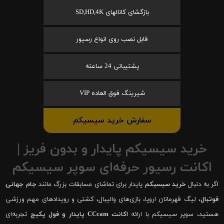
بازگشای کانالهای SD,HD,4K
قابل نصب روی انواع رسیور
پشتیبانی 24 ساعته
شیرینگ فوق العاده VIP
سفارش خرید سیسیکم
خرید سیسیکم پایدار و بدون فریز |
اکانت رسیور حرفه‌ای سوپر سیسیکم
اگر به دنبال
خرید سیسیکم
پایدار برای تماشای مسابقات بزرگ مانند
جام جهانی
فوتبال
، لیگ قهرمانان اروپا، بازی‌های والیبال، کشتی و رویدادهای مهم ورزشی
هستید، سوپر سیسیکم با ارائه
اکانت CCcam پایدار و فول پکیج
تجربه‌ای