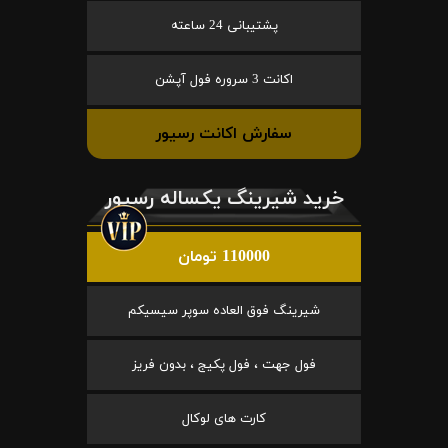
پشتیبانی 24 ساعته
اکانت 3 سروره فول آپشن
سفارش اکانت رسیور
خرید شیرینگ یکساله رسیور
110000 تومان
شیرینگ فوق العاده سوپر سیسیکم
فول جهت ، فول پکیج ، بدون فریز
کارت های لوکال