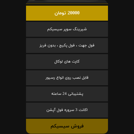
20000 تومان
شیرینگ سوپر سیسیکم
فول جهت ، فول پکیج ، بدون فریز
کارت های لوکال
قابل نصب روی انواع رسیور
پشتیبانی 24 ساعته
اکانت 3 سروره فول آپشن
فروش سیسیکم