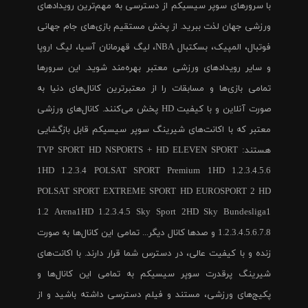
با سرورهای سوپر سیسیکم از دسترسی به مهم‌ترین رویدادهای
ورزشی جهان لذت ببرید. از پخش مستقیم بازی‌های جام جهانی
فوتبال، المپیک، بسکتبال NBA، لیگ قهرمانان آسیا، لیگ اروپا
و سایر رویدادهای ورزشی معتبر بهره‌مند شوید. این سرورها
تمامی بازی‌ها و مسابقات را از معتبرترین کانال‌های دنیا به
صورت آنلاین و با کیفیت HD پخش می‌کنند. کانال‌های ورزشی
معتبر که با اکانت‌های شیرینگ سوپر سیسیکم قابل بازگشایی
هستند: TVP SPORT HD NSPORTS + HD ELEVEN SPORT
1HD 1.2.3.4 POLSAT SPORT Premium 1HD 1.2.3.4.5.6
POLSAT SPORT EXTREME SPORT HD EUROSPORT 2 HD
1.2 Arena1HD 1.2.3.4.5 Sky Sport 2HD Sky Bundesliga1
1.2.3.4.5.6.7.8 و صدها کانال دیگر... تمامی این کانال‌ها به صورت
زنده و با کیفیت عالی، در دسترس شما قرار دارند. با اکانت‌های
شیرینگ پرقدرت سوپر سیسیکم به تمامی این کانال‌ها و
پکیج‌های ورزشی، مستند و فیلم دسترسی داشته باشید و از