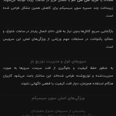
cccam
یا
خرید سی سی کم
با مشکل فریز در ساعات پیک مواجه می‌شوند.
زیرساخت چند مسیره سوپر سیسیکم برای کاهش همین مشکل طراحی شده
است.
بازگشایی سریع کانال‌ها بدون نیاز به فایل prio، اتصال پایدار در ساعات شلوغ، و
عملکرد یکنواخت در مسابقات مهم ورزشی از ویژگی‌های اصلی این سرویس
است.
سرورهای فول و مدیریت توزیع بار
به منظور حفظ کیفیت و جلوگیری از افت سرعت، سرورها به صورت
مدیریت‌شده و توزیع‌شده طراحی شده‌اند. این ساختار باعث می‌شود کاربران
هنگام استفاده هم‌زمان، دچار افت کیفیت یا قطعی ناگهانی نشوند.
ویژگی‌های اصلی سوپر سیسیکم
پشتیبانی از مسیرهای متنوع ماهواره‌ای
پینگ پایین و اتصال پایدار در تمامی ساعات شبانه‌روز