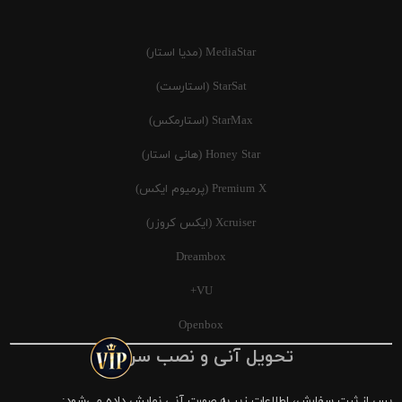
MediaStar (مدیا استار)
StarSat (استارست)
StarMax (استارمکس)
Honey Star (هانی استار)
Premium X (پرمیوم ایکس)
Xcruiser (ایکس کروزر)
Dreambox
VU+
Openbox
تحویل آنی و نصب سریع
پس از ثبت سفارش، اطلاعات زیر به صورت آنی نمایش داده می‌شود: