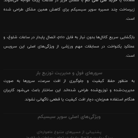
cccam
یا
خرید سی سی کم
با مشکل فریز در ساعات پیک مواجه می‌شوند.
زیرساخت چند مسیره سوپر سیسیکم برای کاهش همین مشکل طراحی شده
است.
بازگشایی سریع کانال‌ها بدون نیاز به فایل prio، اتصال پایدار در ساعات شلوغ، و
عملکرد یکنواخت در مسابقات مهم ورزشی از ویژگی‌های اصلی این سرویس
است.
سرورهای فول و مدیریت توزیع بار
به منظور حفظ کیفیت و جلوگیری از افت سرعت، سرورها به صورت
مدیریت‌شده و توزیع‌شده طراحی شده‌اند. این ساختار باعث می‌شود کاربران
هنگام استفاده هم‌زمان، دچار افت کیفیت یا قطعی ناگهانی نشوند.
ویژگی‌های اصلی سوپر سیسیکم
پشتیبانی از مسیرهای متنوع ماهواره‌ای
پینگ پایین و اتصال پایدار در تمامی ساعات شبانه‌روز