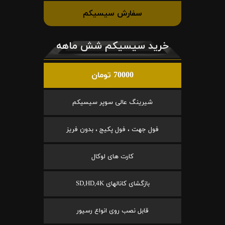
سفارش سیسیکم
خرید سیسیکم شش ماهه
70000 تومان
شیرینگ عالی سوپر سیسیکم
فول جهت ، فول پکیج ، بدون فریز
کارت های لوکال
بازگشای کانالهای SD,HD,4K
قابل نصب روی انواع رسیور