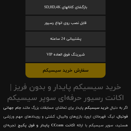
بازگشای کانالهای SD,HD,4K
قابل نصب روی انواع رسیور
پشتیبانی 24 ساعته
شیرینگ فوق العاده VIP
سفارش خرید سیسیکم
خرید سیسیکم پایدار و بدون فریز |
اکانت رسیور حرفه‌ای سوپر سیسیکم
اگر به دنبال
خرید سیسیکم
پایدار برای تماشای مسابقات بزرگ مانند
جام جهانی
فوتبال
، لیگ قهرمانان اروپا، بازی‌های والیبال، کشتی و رویدادهای مهم ورزشی
هستید، سوپر سیسیکم با ارائه
اکانت CCcam پایدار و فول پکیج
تجربه‌ای