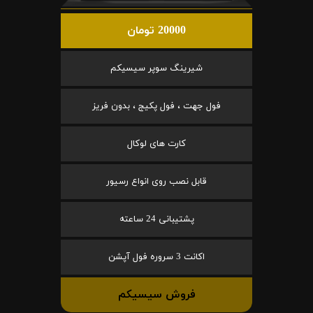
20000 تومان
شیرینگ سوپر سیسیکم
فول جهت ، فول پکیج ، بدون فریز
کارت های لوکال
قابل نصب روی انواع رسیور
پشتیبانی 24 ساعته
اکانت 3 سروره فول آپشن
فروش سیسیکم