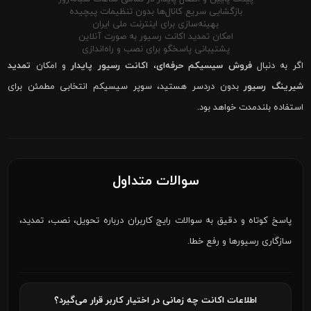
بازگشایی سریع کانال‌ها بدون تنظیمات پیچیده
بهینه‌سازی برای اینترنت ملی ایران
امکان تمدید اکانت رسیور به صورت آنلاین
پشتیبانی پاسخگو برای نصب و راه‌اندازی
اگر به دنبال
فروش سیسیکم حرفه‌ای
،
اکانت رسیور پایدار
و امکان
تمدید
شیرینگ رسیور
بدون دردسر هستید، سوپر سیسیکم انتخابی مطمئن برای
استفاده بلندمدت خواهد بود.
سوالات متداول
پاسخ کوتاه و دقیق به سوالات رایج کاربران درباره تحویل، نصب، تمدید،
سازگاری رسیورها و رفع خطا.
اطلاعات اکانت چه زمانی در اختیار کاربر قرار می‌گیرد؟