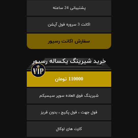
پشتیبانی 24 ساعته
اکانت 3 سروره فول آپشن
سفارش اکانت رسیور
خرید شیرینگ یکساله رسیور
110000 تومان
شیرینگ فوق العاده سوپر سیسیکم
فول جهت ، فول پکیج ، بدون فریز
کارت های لوکال