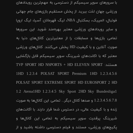
با سرورهای سوپر سیسیکم از دسترسی به مهم‌ترین رویدادهای
ورزشی جهان لذت ببرید. از پخش مستقیم بازی‌های جام جهانی
فوتبال، المپیک، بسکتبال NBA، لیگ قهرمانان آسیا، لیگ اروپا
و سایر رویدادهای ورزشی معتبر بهره‌مند شوید. این سرورها
تمامی بازی‌ها و مسابقات را از معتبرترین کانال‌های دنیا به
صورت آنلاین و با کیفیت HD پخش می‌کنند. کانال‌های ورزشی
معتبر که با اکانت‌های شیرینگ سوپر سیسیکم قابل بازگشایی
هستند: TVP SPORT HD NSPORTS + HD ELEVEN SPORT
1HD 1.2.3.4 POLSAT SPORT Premium 1HD 1.2.3.4.5.6
POLSAT SPORT EXTREME SPORT HD EUROSPORT 2 HD
1.2 Arena1HD 1.2.3.4.5 Sky Sport 2HD Sky Bundesliga1
1.2.3.4.5.6.7.8 و صدها کانال دیگر... تمامی این کانال‌ها به صورت
زنده و با کیفیت عالی، در دسترس شما قرار دارند. با اکانت‌های
شیرینگ پرقدرت سوپر سیسیکم به تمامی این کانال‌ها و
پکیج‌های ورزشی، مستند و فیلم دسترسی داشته باشید و از