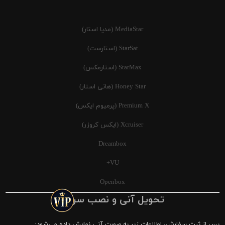
MediaStar (مدیا استار)
StarSat (استارست)
StarMax (استارمکس)
Honey Star (هانی استار)
Premium X (پرمیوم ایکس)
Xcruiser (ایکس کروزر)
Dreambox
VU+
Openbox
تحویل آنی و نصب سریع
پس از ثبت سفارش، اطلاعات زیر به صورت آنی نمایش داده می‌شود: