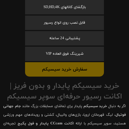
بازگشای کانالهای SD,HD,4K
قابل نصب روی انواع رسیور
پشتیبانی 24 ساعته
شیرینگ فوق العاده VIP
سفارش خرید سیسیکم
خرید سیسیکم پایدار و بدون فریز |
اکانت رسیور حرفه‌ای سوپر سیسیکم
اگر به دنبال
خرید سیسیکم
پایدار برای تماشای مسابقات بزرگ مانند
جام جهانی
فوتبال
، لیگ قهرمانان اروپا، بازی‌های والیبال، کشتی و رویدادهای مهم ورزشی
هستید، سوپر سیسیکم با ارائه
اکانت CCcam پایدار و فول پکیج
تجربه‌ای