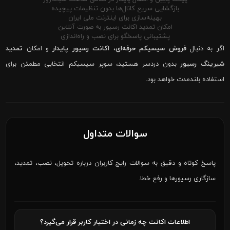
بازگشایی سریع کانال‌ها بدون تنظیمات پیچیده
بهینه‌سازی برای اینترنت ملی ایران
امکان تمدید اکانت رسیور به صورت آنلاین
پشتیبانی پاسخگو برای نصب و راه‌اندازی
اگر به دنبال
فروش سیسیکم حرفه‌ای
،
اکانت رسیور پایدار
و امکان
تمدید
شیرینگ رسیور
بدون دردسر هستید، سوپر سیسیکم انتخابی مطمئن برای
استفاده بلندمدت خواهد بود.
سوالات متداول
پاسخ کوتاه و دقیق به سوالات رایج کاربران درباره تحویل، نصب، تمدید،
سازگاری رسیورها و رفع خطا.
اطلاعات اکانت چه زمانی در اختیار کاربر قرار می‌گیرد؟