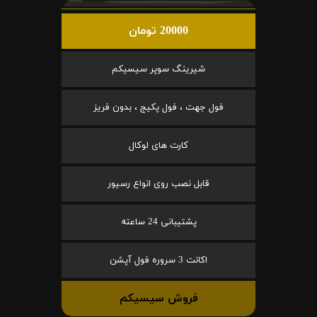
20000 تومان
شیرینگ سوپر سیسیکم
فول جهت ، فول پکیج ، بدون فریز
کارت های لوکال
قابل نصب روی انواع رسیور
پشتیبانی 24 ساعته
اکانت 3 سروره فول آپشن
فروش سیسیکم