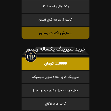
پشتیبانی 24 ساعته
اکانت 3 سروره فول آپشن
سفارش اکانت رسیور
خرید شیرینگ یکساله رسیور
110000 تومان
شیرینگ فوق العاده سوپر سیسیکم
فول جهت ، فول پکیج ، بدون فریز
کارت های لوکال