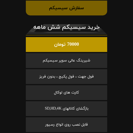
سفارش سیسیکم
خرید سیسیکم شش ماهه
70000 تومان
شیرینگ عالی سوپر سیسیکم
فول جهت ، فول پکیج ، بدون فریز
کارت های لوکال
بازگشای کانالهای SD,HD,4K
قابل نصب روی انواع رسیور