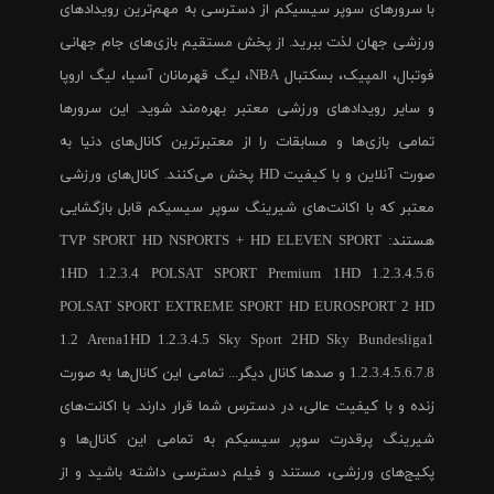
با سرورهای سوپر سیسیکم از دسترسی به مهم‌ترین رویدادهای
ورزشی جهان لذت ببرید. از پخش مستقیم بازی‌های جام جهانی
فوتبال، المپیک، بسکتبال NBA، لیگ قهرمانان آسیا، لیگ اروپا
و سایر رویدادهای ورزشی معتبر بهره‌مند شوید. این سرورها
تمامی بازی‌ها و مسابقات را از معتبرترین کانال‌های دنیا به
صورت آنلاین و با کیفیت HD پخش می‌کنند. کانال‌های ورزشی
معتبر که با اکانت‌های شیرینگ سوپر سیسیکم قابل بازگشایی
هستند: TVP SPORT HD NSPORTS + HD ELEVEN SPORT
1HD 1.2.3.4 POLSAT SPORT Premium 1HD 1.2.3.4.5.6
POLSAT SPORT EXTREME SPORT HD EUROSPORT 2 HD
1.2 Arena1HD 1.2.3.4.5 Sky Sport 2HD Sky Bundesliga1
1.2.3.4.5.6.7.8 و صدها کانال دیگر... تمامی این کانال‌ها به صورت
زنده و با کیفیت عالی، در دسترس شما قرار دارند. با اکانت‌های
شیرینگ پرقدرت سوپر سیسیکم به تمامی این کانال‌ها و
پکیج‌های ورزشی، مستند و فیلم دسترسی داشته باشید و از