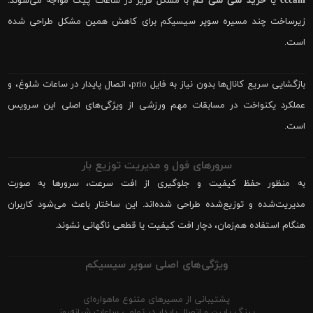
cccam
یا
خرید سی سی کم
با مشکل فریز در ساعات پیک مواجه می‌شوند.
زیرساخت چند مسیره سوپر سیسیکم برای کاهش همین مشکل طراحی شده
است.
بازگشایی سریع کانال‌ها بدون نیاز به فایل prio، اتصال پایدار در ساعات شلوغ، و
عملکرد یکنواخت در مسابقات مهم ورزشی از ویژگی‌های اصلی این سرویس
است.
سرورهای فول و مدیریت توزیع بار
به منظور حفظ کیفیت و جلوگیری از افت سرعت، سرورها به صورت
مدیریت‌شده و توزیع‌شده طراحی شده‌اند. این ساختار باعث می‌شود کاربران
هنگام استفاده هم‌زمان، دچار افت کیفیت یا قطعی ناگهانی نشوند.
ویژگی‌های اصلی سوپر سیسیکم
پشتیبانی از مسیرهای متنوع ماهواره‌ای
پینگ پایین و اتصال پایدار در تمامی ساعات شبانه‌روز