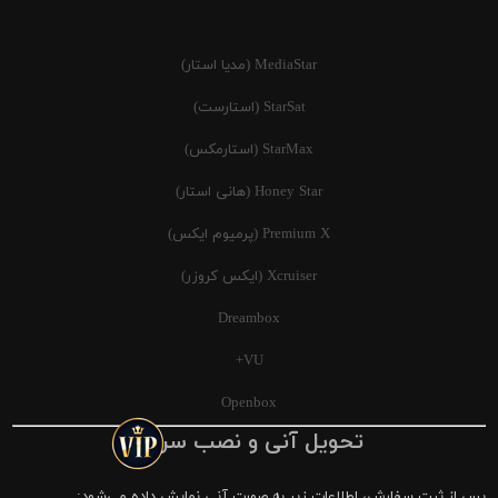
MediaStar (مدیا استار)
StarSat (استارست)
StarMax (استارمکس)
Honey Star (هانی استار)
Premium X (پرمیوم ایکس)
Xcruiser (ایکس کروزر)
Dreambox
VU+
Openbox
تحویل آنی و نصب سریع
پس از ثبت سفارش، اطلاعات زیر به صورت آنی نمایش داده می‌شود: