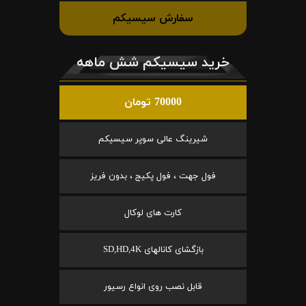
سفارش سیسیکم
خرید سیسیکم شش ماهه
70000 تومان
شیرینگ عالی سوپر سیسیکم
فول جهت ، فول پکیج ، بدون فریز
کارت های لوکال
بازگشای کانالهای SD,HD,4K
قابل نصب روی انواع رسیور