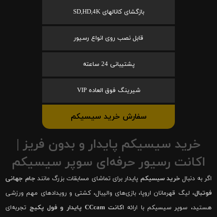
بازگشای کانالهای SD,HD,4K
قابل نصب روی انواع رسیور
پشتیبانی 24 ساعته
شیرینگ فوق العاده VIP
سفارش خرید سیسیکم
خرید سیسیکم پایدار و بدون فریز |
اکانت رسیور حرفه‌ای سوپر سیسیکم
اگر به دنبال
خرید سیسیکم
پایدار برای تماشای مسابقات بزرگ مانند
جام جهانی
فوتبال
، لیگ قهرمانان اروپا، بازی‌های والیبال، کشتی و رویدادهای مهم ورزشی
هستید، سوپر سیسیکم با ارائه
اکانت CCcam پایدار و فول پکیج
تجربه‌ای