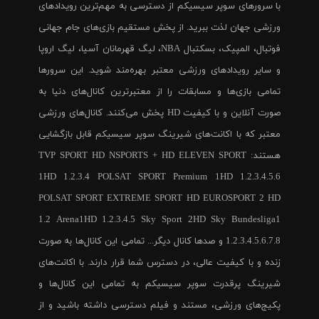
با سرورهای سوپر سیسیکم از دسترسی به مهم‌ترین رویدادهای
ورزشی جهان لذت ببرید. از پخش مستقیم بازی‌های جام جهانی
فوتبال، المپیک، بسکتبال NBA، لیگ قهرمانان آسیا، لیگ اروپا
و سایر رویدادهای ورزشی معتبر بهره‌مند شوید. این سرورها
تمامی بازی‌ها و مسابقات را از معتبرترین کانال‌های دنیا به
صورت آنلاین و با کیفیت HD پخش می‌کنند. کانال‌های ورزشی
معتبر که با اکانت‌های شیرینگ سوپر سیسیکم قابل بازگشایی
هستند: TVP SPORT HD NSPORTS + HD ELEVEN SPORT
1HD 1.2.3.4 POLSAT SPORT Premium 1HD 1.2.3.4.5.6
POLSAT SPORT EXTREME SPORT HD EUROSPORT 2 HD
1.2 Arena1HD 1.2.3.4.5 Sky Sport 2HD Sky Bundesliga1
1.2.3.4.5.6.7.8 و صدها کانال دیگر... تمامی این کانال‌ها به صورت
زنده و با کیفیت عالی، در دسترس شما قرار دارند. با اکانت‌های
شیرینگ پرقدرت سوپر سیسیکم به تمامی این کانال‌ها و
پکیج‌های ورزشی، مستند و فیلم دسترسی داشته باشید و از