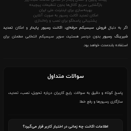
بازگشایی سریع کانال‌ها بدون تنظیمات پیچیده
بهینه‌سازی برای اینترنت ملی ایران
امکان تمدید اکانت رسیور به صورت آنلاین
پشتیبانی پاسخگو برای نصب و راه‌اندازی
اگر به دنبال
فروش سیسیکم حرفه‌ای
،
اکانت رسیور پایدار
و امکان
تمدید
شیرینگ رسیور
بدون دردسر هستید، سوپر سیسیکم انتخابی مطمئن برای
استفاده بلندمدت خواهد بود.
سوالات متداول
پاسخ کوتاه و دقیق به سوالات رایج کاربران درباره تحویل، نصب، تمدید،
سازگاری رسیورها و رفع خطا.
اطلاعات اکانت چه زمانی در اختیار کاربر قرار می‌گیرد؟