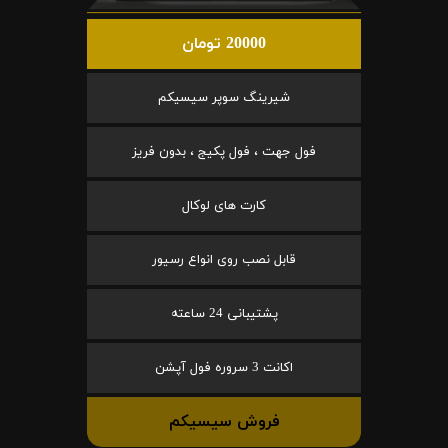
20000 تومان
شیرینگ سوپر سیسیکم
فول جهت ، فول پکیج ، بدون فریز
کارت های لوکال
قابل نصب روی انواع رسیور
پشتیبانی 24 ساعته
اکانت 3 سروره فول آپشن
فروش سیسیکم