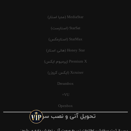
MediaStar (مدیا استار)
StarSat (استارست)
StarMax (استارمکس)
Honey Star (هانی استار)
Premium X (پرمیوم ایکس)
Xcruiser (ایکس کروزر)
Dreambox
VU+
Openbox
تحویل آنی و نصب سریع
پس از ثبت سفارش، اطلاعات زیر به صورت آنی نمایش داده می‌شود: