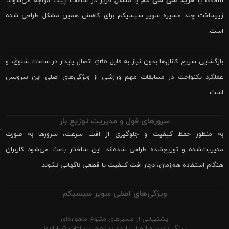
cccam
یا
خرید سی سی کم
با مشکل فریز در ساعات پیک مواجه می‌شوند.
زیرساخت چند مسیره سوپر سیسیکم برای کاهش همین مشکل طراحی شده
است.
بازگشایی سریع کانال‌ها بدون نیاز به فایل prio، اتصال پایدار در ساعات شلوغ، و
عملکرد یکنواخت در مسابقات مهم ورزشی از ویژگی‌های اصلی این سرویس
است.
سرورهای فول و مدیریت توزیع بار
به منظور حفظ کیفیت و جلوگیری از افت سرعت، سرورها به صورت
مدیریت‌شده و توزیع‌شده طراحی شده‌اند. این ساختار باعث می‌شود کاربران
هنگام استفاده هم‌زمان، دچار افت کیفیت یا قطعی ناگهانی نشوند.
ویژگی‌های اصلی سوپر سیسیکم
پشتیبانی از مسیرهای متنوع ماهواره‌ای
پینگ پایین و اتصال پایدار در تمامی ساعات شبانه‌روز