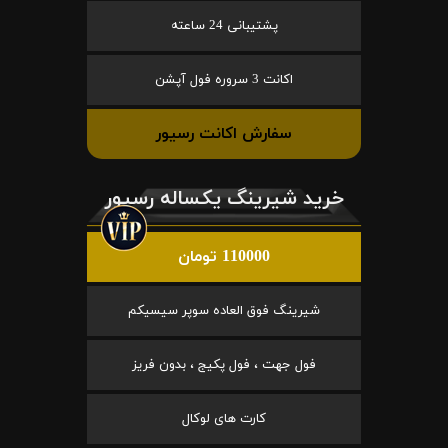
پشتیبانی 24 ساعته
اکانت 3 سروره فول آپشن
سفارش اکانت رسیور
خرید شیرینگ یکساله رسیور
110000 تومان
شیرینگ فوق العاده سوپر سیسیکم
فول جهت ، فول پکیج ، بدون فریز
کارت های لوکال