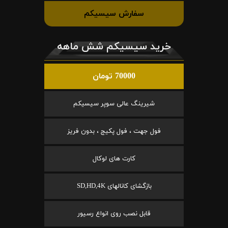
سفارش سیسیکم
خرید سیسیکم شش ماهه
70000 تومان
شیرینگ عالی سوپر سیسیکم
فول جهت ، فول پکیج ، بدون فریز
کارت های لوکال
بازگشای کانالهای SD,HD,4K
قابل نصب روی انواع رسیور