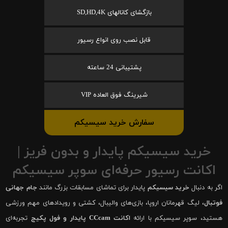
بازگشای کانالهای SD,HD,4K
قابل نصب روی انواع رسیور
پشتیبانی 24 ساعته
شیرینگ فوق العاده VIP
سفارش خرید سیسیکم
خرید سیسیکم پایدار و بدون فریز |
اکانت رسیور حرفه‌ای سوپر سیسیکم
اگر به دنبال
خرید سیسیکم
پایدار برای تماشای مسابقات بزرگ مانند
جام جهانی
فوتبال
، لیگ قهرمانان اروپا، بازی‌های والیبال، کشتی و رویدادهای مهم ورزشی
هستید، سوپر سیسیکم با ارائه
اکانت CCcam پایدار و فول پکیج
تجربه‌ای