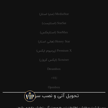
MediaStar (مدیا استار)
StarSat (استارست)
StarMax (استارمکس)
Honey Star (هانی استار)
Premium X (پرمیوم ایکس)
Xcruiser (ایکس کروزر)
Dreambox
VU+
Openbox
تحویل آنی و نصب سریع
پس از ثبت سفارش، اطلاعات زیر به صورت آنی نمایش داده می‌شود: