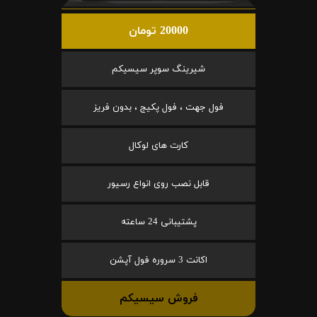
20000 تومان
شیرینگ سوپر سیسیکم
فول جهت ، فول پکیج ، بدون فریز
کارت های لوکال
قابل نصب روی انواع رسیور
پشتیبانی 24 ساعته
اکانت 3 سروره فول آپشن
فروش سیسیکم