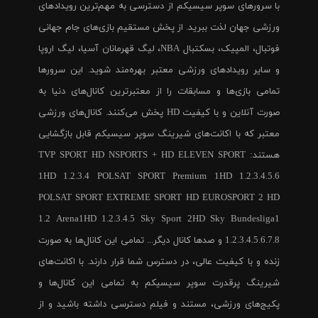
با سرورهای سوپر سیسیکم از دسترسی به مهم‌ترین رویدادهای
ورزشی جهان لذت ببرید. از پخش مستقیم بازی‌های جام جهانی
فوتبال، المپیک، بسکتبال NBA، لیگ قهرمانان آسیا، لیگ اروپا
و سایر رویدادهای ورزشی معتبر بهره‌مند شوید. این سرورها
تمامی بازی‌ها و مسابقات را از معتبرترین کانال‌های دنیا به
صورت آنلاین و با کیفیت HD پخش می‌کنند. کانال‌های ورزشی
معتبر که با اکانت‌های شیرینگ سوپر سیسیکم قابل بازگشایی
هستند: TVP SPORT HD NSPORTS + HD ELEVEN SPORT
1HD 1.2.3.4 POLSAT SPORT Premium 1HD 1.2.3.4.5.6
POLSAT SPORT EXTREME SPORT HD EUROSPORT 2 HD
1.2 Arena1HD 1.2.3.4.5 Sky Sport 2HD Sky Bundesliga1
1.2.3.4.5.6.7.8 و صدها کانال دیگر... تمامی این کانال‌ها به صورت
زنده و با کیفیت عالی، در دسترس شما قرار دارند. با اکانت‌های
شیرینگ پرقدرت سوپر سیسیکم به تمامی این کانال‌ها و
پکیج‌های ورزشی، مستند و فیلم دسترسی داشته باشید و از