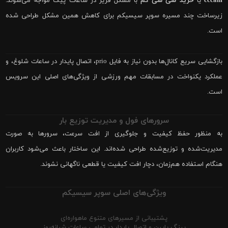
cccam
یا
خرید سی سی کم
با مشکل فریز در ساعات پیک مواجه می‌شوند.
زیرساخت چند مسیره سوپر سیسیکم برای کاهش همین مشکل طراحی شده
است.
بازگشایی سریع کانال‌ها بدون نیاز به فایل prio، اتصال پایدار در ساعات شلوغ، و
عملکرد یکنواخت در مسابقات مهم ورزشی از ویژگی‌های اصلی این سرویس
است.
سرورهای فول و مدیریت توزیع بار
به منظور حفظ کیفیت و جلوگیری از افت سرعت، سرورها به صورت
مدیریت‌شده و توزیع‌شده طراحی شده‌اند. این ساختار باعث می‌شود کاربران
هنگام استفاده هم‌زمان، دچار افت کیفیت یا قطعی ناگهانی نشوند.
ویژگی‌های اصلی سوپر سیسیکم
پشتیبانی از مسیرهای متنوع ماهواره‌ای
پینگ پایین و اتصال پایدار در تمامی ساعات شبانه‌روز