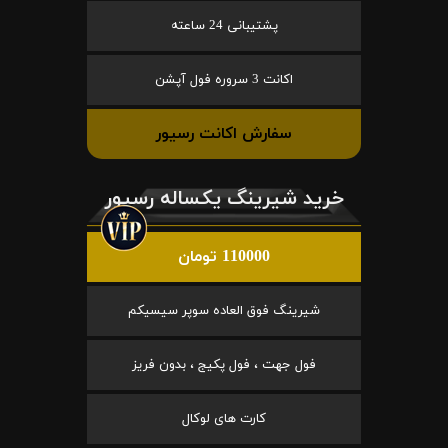
پشتیبانی 24 ساعته
اکانت 3 سروره فول آپشن
سفارش اکانت رسیور
خرید شیرینگ یکساله رسیور
110000 تومان
شیرینگ فوق العاده سوپر سیسیکم
فول جهت ، فول پکیج ، بدون فریز
کارت های لوکال