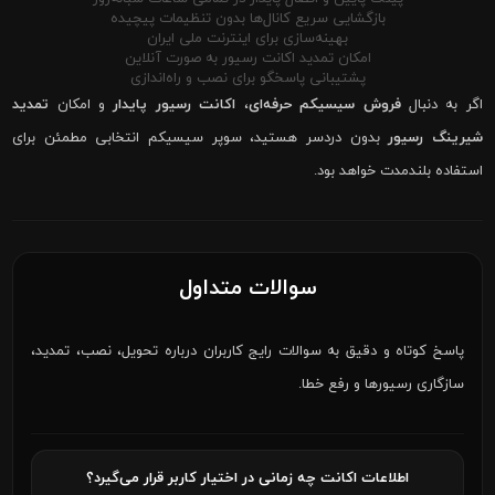
بازگشایی سریع کانال‌ها بدون تنظیمات پیچیده
بهینه‌سازی برای اینترنت ملی ایران
امکان تمدید اکانت رسیور به صورت آنلاین
پشتیبانی پاسخگو برای نصب و راه‌اندازی
اگر به دنبال
فروش سیسیکم حرفه‌ای
،
اکانت رسیور پایدار
و امکان
تمدید
شیرینگ رسیور
بدون دردسر هستید، سوپر سیسیکم انتخابی مطمئن برای
استفاده بلندمدت خواهد بود.
سوالات متداول
پاسخ کوتاه و دقیق به سوالات رایج کاربران درباره تحویل، نصب، تمدید،
سازگاری رسیورها و رفع خطا.
اطلاعات اکانت چه زمانی در اختیار کاربر قرار می‌گیرد؟