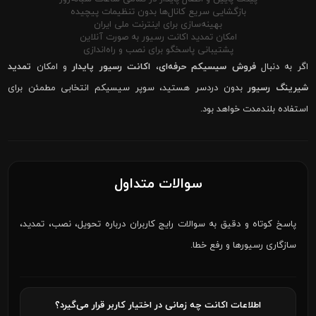
بازگشایی سریع کانال‌ها بدون تنظیمات پیچیده
بهینه‌سازی برای اینترنت ملی ایران
امکان تمدید اکانت رسیور به صورت آنلاین
پشتیبانی پاسخگو برای نصب و راه‌اندازی
اگر به دنبال
فروش سیسیکم حرفه‌ای
،
اکانت رسیور پایدار
و امکان
تمدید
شیرینگ رسیور
بدون دردسر هستید، سوپر سیسیکم انتخابی مطمئن برای
استفاده بلندمدت خواهد بود.
سوالات متداول
پاسخ کوتاه و دقیق به سوالات رایج کاربران درباره تحویل، نصب، تمدید،
سازگاری رسیورها و رفع خطا.
اطلاعات اکانت چه زمانی در اختیار کاربر قرار می‌گیرد؟