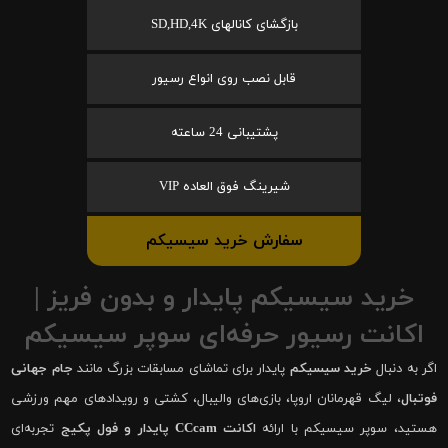
بازگشای کانالهای SD,HD,4K
قابل نصب روی انواع رسیور
پشتیبانی 24 ساعته
شیرینگ فوق العاده VIP
سفارش خرید سیسیکم
خرید سیسیکم پایدار و بدون فریز |
اکانت رسیور حرفه‌ای سوپر سیسیکم
اگر به دنبال
خرید سیسیکم
پایدار برای تماشای مسابقات بزرگ مانند
جام جهانی
فوتبال
، لیگ قهرمانان اروپا، بازی‌های والیبال، کشتی و رویدادهای مهم ورزشی
هستید، سوپر سیسیکم با ارائه
اکانت CCcam پایدار و فول پکیج
تجربه‌ای