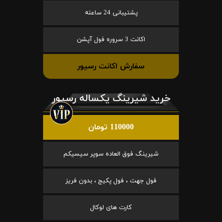
پشتیبانی 24 ساعته
اکانت 3 سروره فول آپشن
سفارش اکانت رسیور
خرید شیرینگ یکساله رسیور
110000 تومان
شیرینگ فوق العاده سوپر سیسیکم
فول جهت ، فول پکیج ، بدون فریز
کارت های لوکال