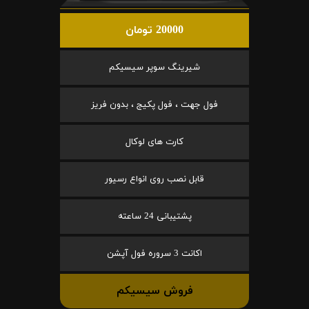
20000 تومان
شیرینگ سوپر سیسیکم
فول جهت ، فول پکیج ، بدون فریز
کارت های لوکال
قابل نصب روی انواع رسیور
پشتیبانی 24 ساعته
اکانت 3 سروره فول آپشن
فروش سیسیکم