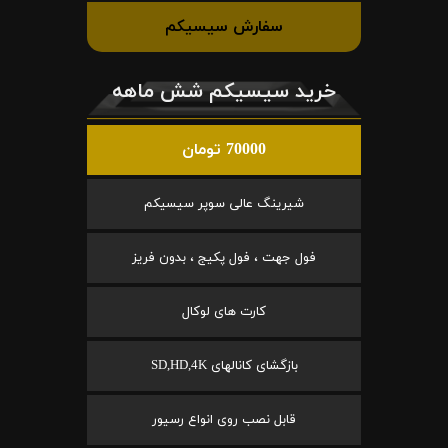
سفارش سیسیکم
خرید سیسیکم شش ماهه
70000 تومان
شیرینگ عالی سوپر سیسیکم
فول جهت ، فول پکیج ، بدون فریز
کارت های لوکال
بازگشای کانالهای SD,HD,4K
قابل نصب روی انواع رسیور