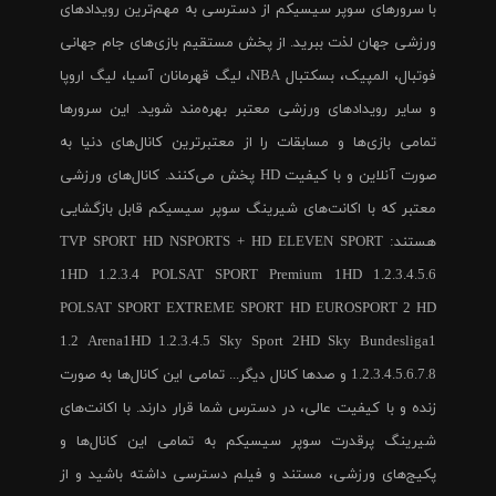
با سرورهای سوپر سیسیکم از دسترسی به مهم‌ترین رویدادهای
ورزشی جهان لذت ببرید. از پخش مستقیم بازی‌های جام جهانی
فوتبال، المپیک، بسکتبال NBA، لیگ قهرمانان آسیا، لیگ اروپا
و سایر رویدادهای ورزشی معتبر بهره‌مند شوید. این سرورها
تمامی بازی‌ها و مسابقات را از معتبرترین کانال‌های دنیا به
صورت آنلاین و با کیفیت HD پخش می‌کنند. کانال‌های ورزشی
معتبر که با اکانت‌های شیرینگ سوپر سیسیکم قابل بازگشایی
هستند: TVP SPORT HD NSPORTS + HD ELEVEN SPORT
1HD 1.2.3.4 POLSAT SPORT Premium 1HD 1.2.3.4.5.6
POLSAT SPORT EXTREME SPORT HD EUROSPORT 2 HD
1.2 Arena1HD 1.2.3.4.5 Sky Sport 2HD Sky Bundesliga1
1.2.3.4.5.6.7.8 و صدها کانال دیگر... تمامی این کانال‌ها به صورت
زنده و با کیفیت عالی، در دسترس شما قرار دارند. با اکانت‌های
شیرینگ پرقدرت سوپر سیسیکم به تمامی این کانال‌ها و
پکیج‌های ورزشی، مستند و فیلم دسترسی داشته باشید و از