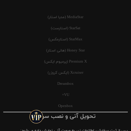
MediaStar (مدیا استار)
StarSat (استارست)
StarMax (استارمکس)
Honey Star (هانی استار)
Premium X (پرمیوم ایکس)
Xcruiser (ایکس کروزر)
Dreambox
VU+
Openbox
تحویل آنی و نصب سریع
پس از ثبت سفارش، اطلاعات زیر به صورت آنی نمایش داده می‌شود: