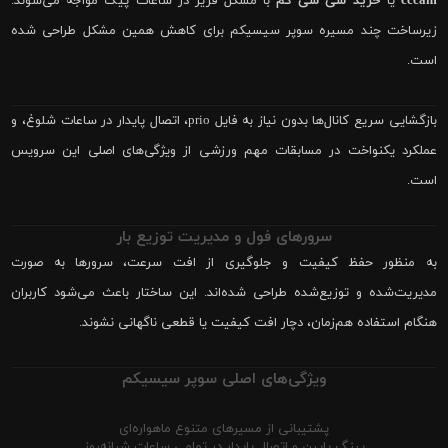
cccam
یا
خرید سی سی کم
با مشکل فریز در ساعات پیک مواجه می‌شوند.
زیرساخت چند مسیره سوپر سیسیکم برای کاهش همین مشکل طراحی شده
است.
بازگشایی سریع کانال‌ها بدون نیاز به فایل prio، اتصال پایدار در ساعات شلوغ، و
عملکرد یکنواخت در مسابقات مهم ورزشی از ویژگی‌های اصلی این سرویس
است.
سرورهای فول و مدیریت توزیع بار
به منظور حفظ کیفیت و جلوگیری از افت سرعت، سرورها به صورت
مدیریت‌شده و توزیع‌شده طراحی شده‌اند. این ساختار باعث می‌شود کاربران
هنگام استفاده هم‌زمان، دچار افت کیفیت یا قطعی ناگهانی نشوند.
ویژگی‌های اصلی سوپر سیسیکم
پشتیبانی از مسیرهای متنوع ماهواره‌ای
پینگ پایین و اتصال پایدار در تمامی ساعات شبانه‌روز