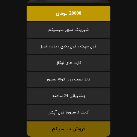
20000 تومان
شیرینگ سوپر سیسیکم
فول جهت ، فول پکیج ، بدون فریز
کارت های لوکال
قابل نصب روی انواع رسیور
پشتیبانی 24 ساعته
اکانت 3 سروره فول آپشن
فروش سیسیکم