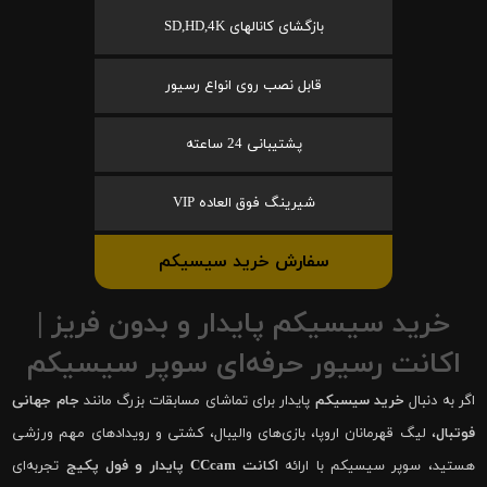
بازگشای کانالهای SD,HD,4K
قابل نصب روی انواع رسیور
پشتیبانی 24 ساعته
شیرینگ فوق العاده VIP
سفارش خرید سیسیکم
خرید سیسیکم پایدار و بدون فریز |
اکانت رسیور حرفه‌ای سوپر سیسیکم
اگر به دنبال
خرید سیسیکم
پایدار برای تماشای مسابقات بزرگ مانند
جام جهانی
فوتبال
، لیگ قهرمانان اروپا، بازی‌های والیبال، کشتی و رویدادهای مهم ورزشی
هستید، سوپر سیسیکم با ارائه
اکانت CCcam پایدار و فول پکیج
تجربه‌ای