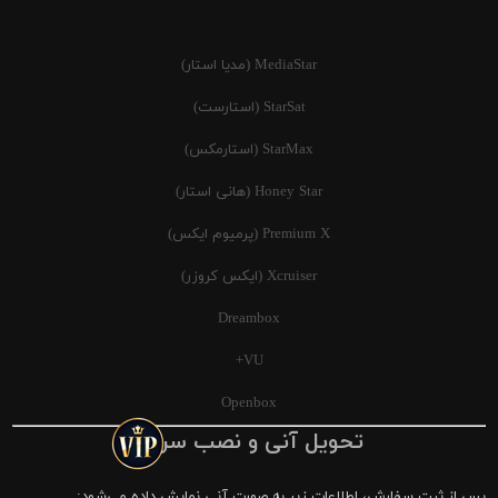
MediaStar (مدیا استار)
StarSat (استارست)
StarMax (استارمکس)
Honey Star (هانی استار)
Premium X (پرمیوم ایکس)
Xcruiser (ایکس کروزر)
Dreambox
VU+
Openbox
تحویل آنی و نصب سریع
پس از ثبت سفارش، اطلاعات زیر به صورت آنی نمایش داده می‌شود: