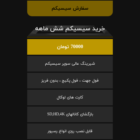
سفارش سیسیکم
خرید سیسیکم شش ماهه
70000 تومان
شیرینگ عالی سوپر سیسیکم
فول جهت ، فول پکیج ، بدون فریز
کارت های لوکال
بازگشای کانالهای SD,HD,4K
قابل نصب روی انواع رسیور