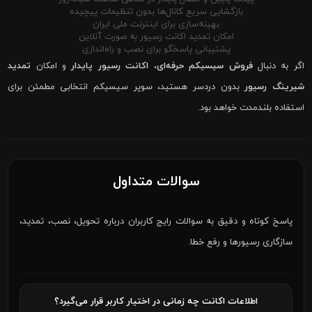
بازگشایی سریع کانال‌ها بدون تنظیمات پیچیده
بهینه‌سازی برای اینترنت ملی ایران
امکان تمدید اکانت رسیور به صورت آنلاین
پشتیبانی پاسخگو برای نصب و راه‌اندازی
اگر به دنبال
فروش سیسیکم حرفه‌ای
،
اکانت رسیور پایدار
و امکان
تمدید
شیرینگ رسیور
بدون دردسر هستید، سوپر سیسیکم انتخابی مطمئن برای
استفاده بلندمدت خواهد بود.
سوالات متداول
پاسخ کوتاه و دقیق به سوالات رایج کاربران درباره تحویل، نصب، تمدید،
سازگاری رسیورها و رفع خطا.
اطلاعات اکانت چه زمانی در اختیار کاربر قرار می‌گیرد؟