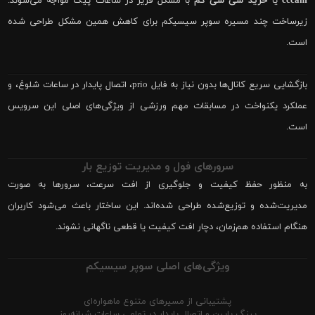
cccam
یا
خرید سی سی کم
با مشکل فریز در ساعات پیک مواجه می‌شوند.
زیرساخت چند مسیره سوپر سیسیکم برای کاهش همین مشکل طراحی شده
است.
بازگشایی سریع کانال‌ها بدون نیاز به فایل prio، اتصال پایدار در ساعات شلوغ، و
عملکرد یکنواخت در مسابقات مهم ورزشی از ویژگی‌های اصلی این سرویس
است.
سرورهای فول و مدیریت توزیع بار
به منظور حفظ کیفیت و جلوگیری از افت سرعت، سرورها به صورت
مدیریت‌شده و توزیع‌شده طراحی شده‌اند. این ساختار باعث می‌شود کاربران
هنگام استفاده هم‌زمان، دچار افت کیفیت یا قطعی ناگهانی نشوند.
ویژگی‌های اصلی سوپر سیسیکم
پشتیبانی از مسیرهای متنوع ماهواره‌ای
پینگ پایین و اتصال پایدار در تمامی ساعات شبانه‌روز