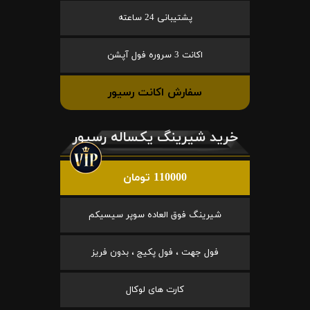
پشتیبانی 24 ساعته
اکانت 3 سروره فول آپشن
سفارش اکانت رسیور
خرید شیرینگ یکساله رسیور
110000 تومان
شیرینگ فوق العاده سوپر سیسیکم
فول جهت ، فول پکیج ، بدون فریز
کارت های لوکال