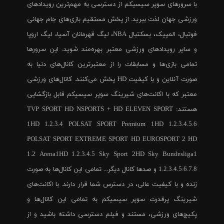
با سرورهای سوپر سیسیکم از دسترسی به مهم‌ترین رویدادهای
ورزشی جهان لذت ببرید. از پخش مستقیم بازی‌های جام جهانی
فوتبال، المپیک، بسکتبال NBA، لیگ قهرمانان آسیا، لیگ اروپا
و سایر رویدادهای ورزشی معتبر بهره‌مند شوید. این سرورها
تمامی بازی‌ها و مسابقات را از معتبرترین کانال‌های دنیا به
صورت آنلاین و با کیفیت HD پخش می‌کنند. کانال‌های ورزشی
معتبر که با اکانت‌های شیرینگ سوپر سیسیکم قابل بازگشایی
هستند: TVP SPORT HD NSPORTS + HD ELEVEN SPORT
1HD 1.2.3.4 POLSAT SPORT Premium 1HD 1.2.3.4.5.6
POLSAT SPORT EXTREME SPORT HD EUROSPORT 2 HD
1.2 Arena1HD 1.2.3.4.5 Sky Sport 2HD Sky Bundesliga1
1.2.3.4.5.6.7.8 و صدها کانال دیگر... تمامی این کانال‌ها به صورت
زنده و با کیفیت عالی، در دسترس شما قرار دارند. با اکانت‌های
شیرینگ پرقدرت سوپر سیسیکم به تمامی این کانال‌ها و
پکیج‌های ورزشی، مستند و فیلم دسترسی داشته باشید و از