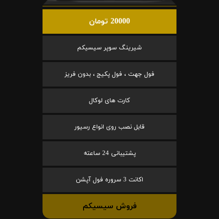
20000 تومان
شیرینگ سوپر سیسیکم
فول جهت ، فول پکیج ، بدون فریز
کارت های لوکال
قابل نصب روی انواع رسیور
پشتیبانی 24 ساعته
اکانت 3 سروره فول آپشن
فروش سیسیکم