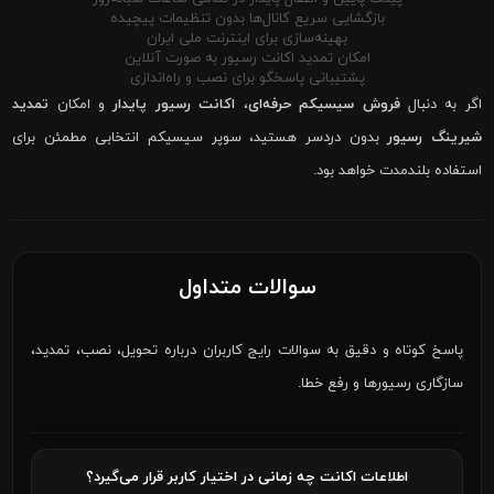
بازگشایی سریع کانال‌ها بدون تنظیمات پیچیده
بهینه‌سازی برای اینترنت ملی ایران
امکان تمدید اکانت رسیور به صورت آنلاین
پشتیبانی پاسخگو برای نصب و راه‌اندازی
اگر به دنبال
فروش سیسیکم حرفه‌ای
،
اکانت رسیور پایدار
و امکان
تمدید
شیرینگ رسیور
بدون دردسر هستید، سوپر سیسیکم انتخابی مطمئن برای
استفاده بلندمدت خواهد بود.
سوالات متداول
پاسخ کوتاه و دقیق به سوالات رایج کاربران درباره تحویل، نصب، تمدید،
سازگاری رسیورها و رفع خطا.
اطلاعات اکانت چه زمانی در اختیار کاربر قرار می‌گیرد؟