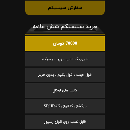
سفارش سیسیکم
خرید سیسیکم شش ماهه
70000 تومان
شیرینگ عالی سوپر سیسیکم
فول جهت ، فول پکیج ، بدون فریز
کارت های لوکال
بازگشای کانالهای SD,HD,4K
قابل نصب روی انواع رسیور