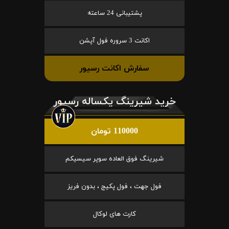
پشتیبانی 24 ساعته
اکانت 3 سروره فول آپشن
سفارش اکانت رسیور
خرید شیرینگ یکساله رسیور
110000 تومان
شیرینگ فوق العاده سوپر سیسیکم
فول جهت ، فول پکیج ، بدون فریز
کارت های لوکال