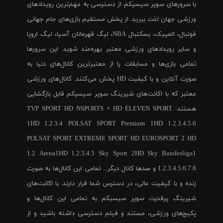
با سرورهای سوپر سیسیکم از دسترسی به مهم‌ترین رویدادهای
ورزشی جهان لذت ببرید. از پخش مستقیم بازی‌های جام جهانی
فوتبال، المپیک، بسکتبال NBA، لیگ قهرمانان آسیا، لیگ اروپا
و سایر رویدادهای ورزشی معتبر بهره‌مند شوید. این سرورها
تمامی بازی‌ها و مسابقات را از معتبرترین کانال‌های دنیا به
صورت آنلاین و با کیفیت HD پخش می‌کنند. کانال‌های ورزشی
معتبر که با اکانت‌های شیرینگ سوپر سیسیکم قابل بازگشایی
هستند: TVP SPORT HD NSPORTS + HD ELEVEN SPORT
1HD 1.2.3.4 POLSAT SPORT Premium 1HD 1.2.3.4.5.6
POLSAT SPORT EXTREME SPORT HD EUROSPORT 2 HD
1.2 Arena1HD 1.2.3.4.5 Sky Sport 2HD Sky Bundesliga1
1.2.3.4.5.6.7.8 و صدها کانال دیگر... تمامی این کانال‌ها به صورت
زنده و با کیفیت عالی، در دسترس شما قرار دارند. با اکانت‌های
شیرینگ پرقدرت سوپر سیسیکم به تمامی این کانال‌ها و
پکیج‌های ورزشی، مستند و فیلم دسترسی داشته باشید و از