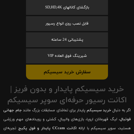
بازگشای کانالهای SD,HD,4K
قابل نصب روی انواع رسیور
پشتیبانی 24 ساعته
شیرینگ فوق العاده VIP
سفارش خرید سیسیکم
خرید سیسیکم پایدار و بدون فریز |
اکانت رسیور حرفه‌ای سوپر سیسیکم
اگر به دنبال
خرید سیسیکم
پایدار برای تماشای مسابقات بزرگ مانند
جام جهانی
فوتبال
، لیگ قهرمانان اروپا، بازی‌های والیبال، کشتی و رویدادهای مهم ورزشی
هستید، سوپر سیسیکم با ارائه
اکانت CCcam پایدار و فول پکیج
تجربه‌ای