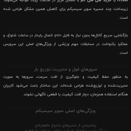
cccam
یا
خرید سی سی کم
با مشکل فریز در ساعات پیک مواجه می‌شوند.
زیرساخت چند مسیره سوپر سیسیکم برای کاهش همین مشکل طراحی شده
است.
بازگشایی سریع کانال‌ها بدون نیاز به فایل prio، اتصال پایدار در ساعات شلوغ، و
عملکرد یکنواخت در مسابقات مهم ورزشی از ویژگی‌های اصلی این سرویس
است.
سرورهای فول و مدیریت توزیع بار
به منظور حفظ کیفیت و جلوگیری از افت سرعت، سرورها به صورت
مدیریت‌شده و توزیع‌شده طراحی شده‌اند. این ساختار باعث می‌شود کاربران
هنگام استفاده هم‌زمان، دچار افت کیفیت یا قطعی ناگهانی نشوند.
ویژگی‌های اصلی سوپر سیسیکم
پشتیبانی از مسیرهای متنوع ماهواره‌ای
پینگ پایین و اتصال پایدار در تمامی ساعات شبانه‌روز