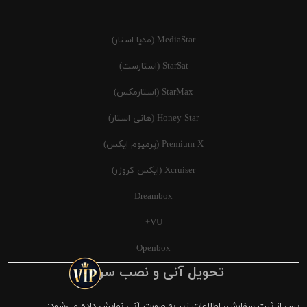
MediaStar (مدیا استار)
StarSat (استارست)
StarMax (استارمکس)
Honey Star (هانی استار)
Premium X (پرمیوم ایکس)
Xcruiser (ایکس کروزر)
Dreambox
VU+
Openbox
تحویل آنی و نصب سریع
پس از ثبت سفارش، اطلاعات زیر به صورت آنی نمایش داده می‌شود: