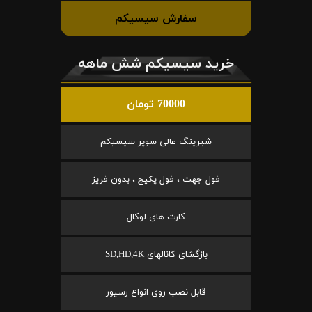
سفارش سیسیکم
خرید سیسیکم شش ماهه
70000 تومان
شیرینگ عالی سوپر سیسیکم
فول جهت ، فول پکیج ، بدون فریز
کارت های لوکال
بازگشای کانالهای SD,HD,4K
قابل نصب روی انواع رسیور