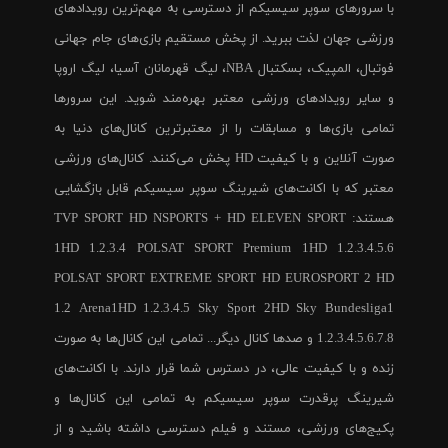
با سرورهای سوپر سیسیکم از دسترسی به مهم‌ترین رویدادهای
ورزشی جهان لذت ببرید. از پخش مستقیم بازی‌های جام جهانی
فوتبال، المپیک، بسکتبال NBA، لیگ قهرمانان آسیا، لیگ اروپا
و سایر رویدادهای ورزشی معتبر بهره‌مند شوید. این سرورها
تمامی بازی‌ها و مسابقات را از معتبرترین کانال‌های دنیا به
صورت آنلاین و با کیفیت HD پخش می‌کنند. کانال‌های ورزشی
معتبر که با اکانت‌های شیرینگ سوپر سیسیکم قابل بازگشایی
هستند: TVP SPORT HD NSPORTS + HD ELEVEN SPORT
1HD 1.2.3.4 POLSAT SPORT Premium 1HD 1.2.3.4.5.6
POLSAT SPORT EXTREME SPORT HD EUROSPORT 2 HD
1.2 Arena1HD 1.2.3.4.5 Sky Sport 2HD Sky Bundesliga1
1.2.3.4.5.6.7.8 و صدها کانال دیگر... تمامی این کانال‌ها به صورت
زنده و با کیفیت عالی، در دسترس شما قرار دارند. با اکانت‌های
شیرینگ پرقدرت سوپر سیسیکم به تمامی این کانال‌ها و
پکیج‌های ورزشی، مستند و فیلم دسترسی داشته باشید و از