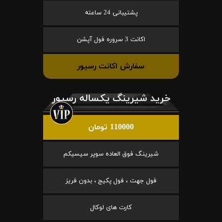
پشتیبانی 24 ساعته
اکانت 3 سروره فول آپشن
سفارش اکانت رسیور
خرید شیرینگ یکساله رسیور
110000 تومان
شیرینگ فوق العاده سوپر سیسیکم
فول جهت ، فول پکیج ، بدون فریز
کارت های لوکال