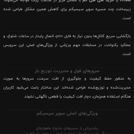
cccam
یا
خرید سی سی کم
با مشکل فریز در ساعات پیک مواجه می‌شوند.
زیرساخت چند مسیره سوپر سیسیکم برای کاهش همین مشکل طراحی شده
است.
بازگشایی سریع کانال‌ها بدون نیاز به فایل prio، اتصال پایدار در ساعات شلوغ، و
عملکرد یکنواخت در مسابقات مهم ورزشی از ویژگی‌های اصلی این سرویس
است.
سرورهای فول و مدیریت توزیع بار
به منظور حفظ کیفیت و جلوگیری از افت سرعت، سرورها به صورت
مدیریت‌شده و توزیع‌شده طراحی شده‌اند. این ساختار باعث می‌شود کاربران
هنگام استفاده هم‌زمان، دچار افت کیفیت یا قطعی ناگهانی نشوند.
ویژگی‌های اصلی سوپر سیسیکم
پشتیبانی از مسیرهای متنوع ماهواره‌ای
پینگ پایین و اتصال پایدار در تمامی ساعات شبانه‌روز