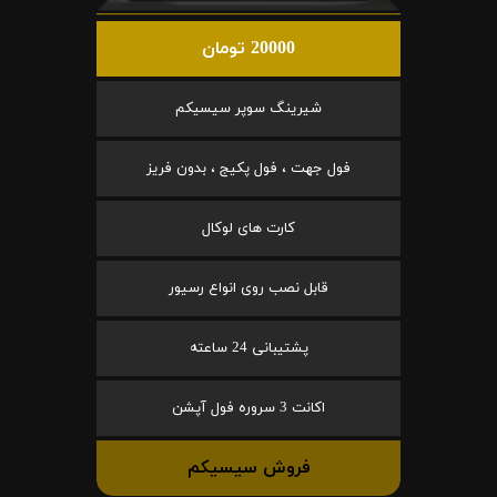
20000 تومان
شیرینگ سوپر سیسیکم
فول جهت ، فول پکیج ، بدون فریز
کارت های لوکال
قابل نصب روی انواع رسیور
پشتیبانی 24 ساعته
اکانت 3 سروره فول آپشن
فروش سیسیکم