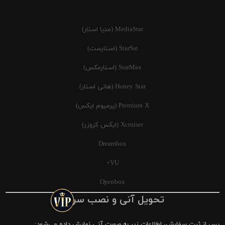
MediaStar (مدیا استار)
StarSat (استارست)
StarMax (استارمکس)
Honey Star (هانی استار)
Premium X (پرمیوم ایکس)
Xcruiser (ایکس کروزر)
Dreambox
VU+
Openbox
تحویل آنی و نصب سریع
پس از ثبت سفارش، اطلاعات زیر به صورت آنی نمایش داده می‌شود: