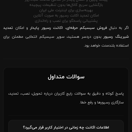
بازگشایی سریع کانال‌ها بدون تنظیمات پیچیده
بهینه‌سازی برای اینترنت ملی ایران
امکان تمدید اکانت رسیور به صورت آنلاین
پشتیبانی پاسخگو برای نصب و راه‌اندازی
اگر به دنبال
فروش سیسیکم حرفه‌ای
،
اکانت رسیور پایدار
و امکان
تمدید
شیرینگ رسیور
بدون دردسر هستید، سوپر سیسیکم انتخابی مطمئن برای
استفاده بلندمدت خواهد بود.
سوالات متداول
پاسخ کوتاه و دقیق به سوالات رایج کاربران درباره تحویل، نصب، تمدید،
سازگاری رسیورها و رفع خطا.
اطلاعات اکانت چه زمانی در اختیار کاربر قرار می‌گیرد؟