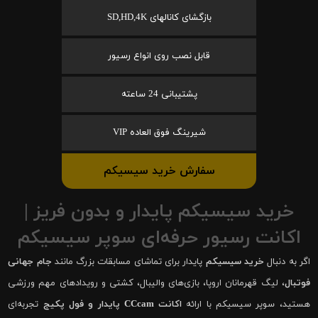
بازگشای کانالهای SD,HD,4K
قابل نصب روی انواع رسیور
پشتیبانی 24 ساعته
شیرینگ فوق العاده VIP
سفارش خرید سیسیکم
خرید سیسیکم پایدار و بدون فریز |
اکانت رسیور حرفه‌ای سوپر سیسیکم
اگر به دنبال
خرید سیسیکم
پایدار برای تماشای مسابقات بزرگ مانند
جام جهانی
فوتبال
، لیگ قهرمانان اروپا، بازی‌های والیبال، کشتی و رویدادهای مهم ورزشی
هستید، سوپر سیسیکم با ارائه
اکانت CCcam پایدار و فول پکیج
تجربه‌ای