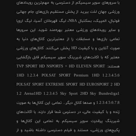
با سرورهای سوپر سیسیکم از دسترسی به مهم‌ترین رویدادهای
ورزشی جهان لذت ببرید. از پخش مستقیم بازی‌های جام جهانی
فوتبال، المپیک، بسکتبال NBA، لیگ قهرمانان آسیا، لیگ اروپا
و سایر رویدادهای ورزشی معتبر بهره‌مند شوید. این سرورها
تمامی بازی‌ها و مسابقات را از معتبرترین کانال‌های دنیا به
صورت آنلاین و با کیفیت HD پخش می‌کنند. کانال‌های ورزشی
معتبر که با اکانت‌های شیرینگ سوپر سیسیکم قابل بازگشایی
هستند: TVP SPORT HD NSPORTS + HD ELEVEN SPORT
1HD 1.2.3.4 POLSAT SPORT Premium 1HD 1.2.3.4.5.6
POLSAT SPORT EXTREME SPORT HD EUROSPORT 2 HD
1.2 Arena1HD 1.2.3.4.5 Sky Sport 2HD Sky Bundesliga1
1.2.3.4.5.6.7.8 و صدها کانال دیگر... تمامی این کانال‌ها به صورت
زنده و با کیفیت عالی، در دسترس شما قرار دارند. با اکانت‌های
شیرینگ پرقدرت سوپر سیسیکم به تمامی این کانال‌ها و
پکیج‌های ورزشی، مستند و فیلم دسترسی داشته باشید و از