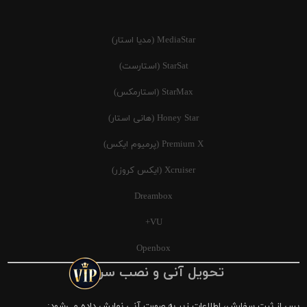
MediaStar (مدیا استار)
StarSat (استارست)
StarMax (استارمکس)
Honey Star (هانی استار)
Premium X (پرمیوم ایکس)
Xcruiser (ایکس کروزر)
Dreambox
VU+
Openbox
تحویل آنی و نصب سریع
پس از ثبت سفارش، اطلاعات زیر به صورت آنی نمایش داده می‌شود: