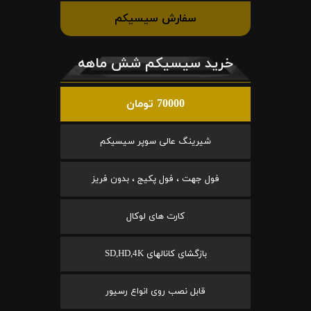
سفارش سیسیکم
خرید سیسیکم شش ماهه
70000 تومان
شیرینگ عالی سوپر سیسیکم
فول جهت ، فول پکیج ، بدون فریز
کارت های لوکال
بازگشای کانالهای SD,HD,4K
قابل نصب روی انواع رسیور