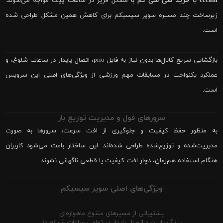
cccam
یا
خرید سی سی کم
با مشکل فریز در ساعات پیک مواجه می‌شوند.
زیرساخت چند مسیره سوپر سیسیکم برای کاهش همین مشکل طراحی شده
است.
بازگشایی سریع کانال‌ها بدون نیاز به فایل prio، اتصال پایدار در ساعات شلوغ، و
عملکرد یکنواخت در مسابقات مهم ورزشی از ویژگی‌های اصلی این سرویس
است.
سرورهای فول و مدیریت توزیع بار
به منظور حفظ کیفیت و جلوگیری از افت سرعت، سرورها به صورت
مدیریت‌شده و توزیع‌شده طراحی شده‌اند. این ساختار باعث می‌شود کاربران
هنگام استفاده هم‌زمان، دچار افت کیفیت یا قطعی ناگهانی نشوند.
ویژگی‌های اصلی سوپر سیسیکم
پشتیبانی از مسیرهای متنوع ماهواره‌ای
پینگ پایین و اتصال پایدار در تمامی ساعات شبانه‌روز