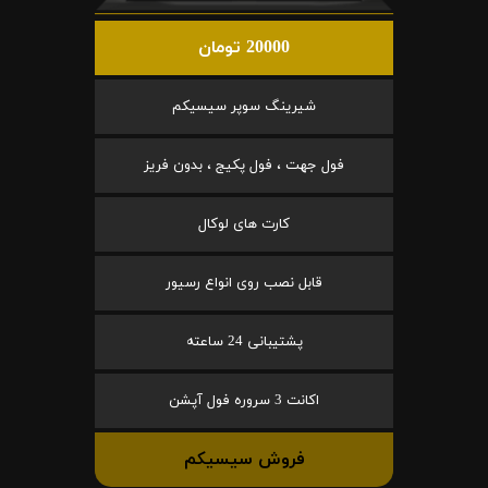
20000 تومان
شیرینگ سوپر سیسیکم
فول جهت ، فول پکیج ، بدون فریز
کارت های لوکال
قابل نصب روی انواع رسیور
پشتیبانی 24 ساعته
اکانت 3 سروره فول آپشن
فروش سیسیکم