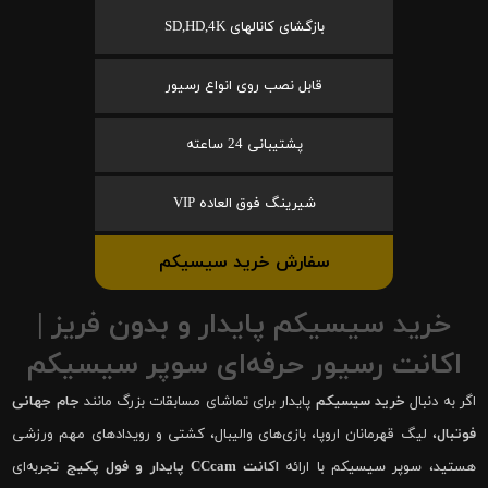
بازگشای کانالهای SD,HD,4K
قابل نصب روی انواع رسیور
پشتیبانی 24 ساعته
شیرینگ فوق العاده VIP
سفارش خرید سیسیکم
خرید سیسیکم پایدار و بدون فریز |
اکانت رسیور حرفه‌ای سوپر سیسیکم
اگر به دنبال
خرید سیسیکم
پایدار برای تماشای مسابقات بزرگ مانند
جام جهانی
فوتبال
، لیگ قهرمانان اروپا، بازی‌های والیبال، کشتی و رویدادهای مهم ورزشی
هستید، سوپر سیسیکم با ارائه
اکانت CCcam پایدار و فول پکیج
تجربه‌ای