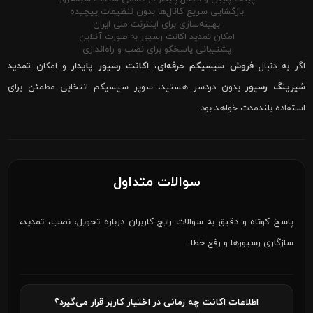
بازگشایی سریع کانال‌ها بدون تنظیمات پیچیده
بهینه‌سازی برای اینترنت ملی ایران
امکان تمدید اکانت رسیور به صورت آنلاین
پشتیبانی پاسخگو برای نصب و راه‌اندازی
اگر به دنبال
فروش سیسیکم حرفه‌ای
،
اکانت رسیور پایدار
و امکان
تمدید
شیرینگ رسیور
بدون دردسر هستید، سوپر سیسیکم انتخابی مطمئن برای
استفاده بلندمدت خواهد بود.
سوالات متداول
پاسخ کوتاه و دقیق به سوالات رایج کاربران درباره تحویل، نصب، تمدید،
سازگاری رسیورها و رفع خطا.
اطلاعات اکانت چه زمانی در اختیار کاربر قرار می‌گیرد؟