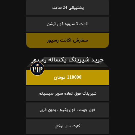
پشتیبانی 24 ساعته
اکانت 3 سروره فول آپشن
سفارش اکانت رسیور
خرید شیرینگ یکساله رسیور
110000 تومان
شیرینگ فوق العاده سوپر سیسیکم
فول جهت ، فول پکیج ، بدون فریز
کارت های لوکال