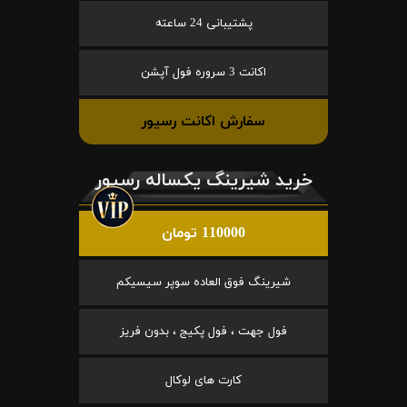
پشتیبانی 24 ساعته
اکانت 3 سروره فول آپشن
سفارش اکانت رسیور
خرید شیرینگ یکساله رسیور
110000 تومان
شیرینگ فوق العاده سوپر سیسیکم
فول جهت ، فول پکیج ، بدون فریز
کارت های لوکال