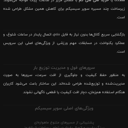
cccam
یا
خرید سی سی کم
با مشکل فریز در ساعات پیک مواجه می‌شوند.
زیرساخت چند مسیره سوپر سیسیکم برای کاهش همین مشکل طراحی شده
است.
بازگشایی سریع کانال‌ها بدون نیاز به فایل prio، اتصال پایدار در ساعات شلوغ، و
عملکرد یکنواخت در مسابقات مهم ورزشی از ویژگی‌های اصلی این سرویس
است.
سرورهای فول و مدیریت توزیع بار
به منظور حفظ کیفیت و جلوگیری از افت سرعت، سرورها به صورت
مدیریت‌شده و توزیع‌شده طراحی شده‌اند. این ساختار باعث می‌شود کاربران
هنگام استفاده هم‌زمان، دچار افت کیفیت یا قطعی ناگهانی نشوند.
ویژگی‌های اصلی سوپر سیسیکم
پشتیبانی از مسیرهای متنوع ماهواره‌ای
پینگ پایین و اتصال پایدار در تمامی ساعات شبانه‌روز