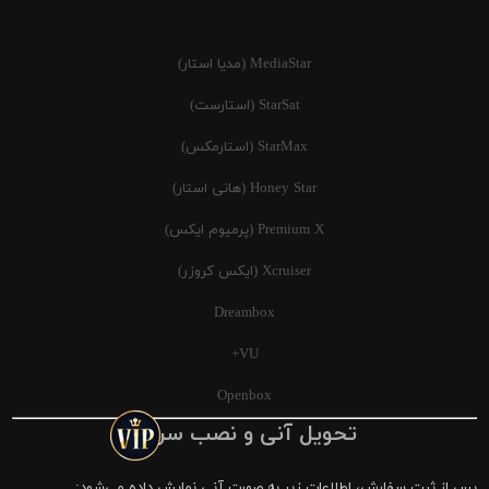
MediaStar (مدیا استار)
StarSat (استارست)
StarMax (استارمکس)
Honey Star (هانی استار)
Premium X (پرمیوم ایکس)
Xcruiser (ایکس کروزر)
Dreambox
VU+
Openbox
تحویل آنی و نصب سریع
پس از ثبت سفارش، اطلاعات زیر به صورت آنی نمایش داده می‌شود: