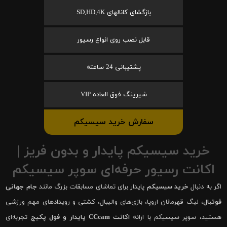
بازگشای کانالهای SD,HD,4K
قابل نصب روی انواع رسیور
پشتیبانی 24 ساعته
شیرینگ فوق العاده VIP
سفارش خرید سیسیکم
خرید سیسیکم پایدار و بدون فریز |
اکانت رسیور حرفه‌ای سوپر سیسیکم
اگر به دنبال
خرید سیسیکم
پایدار برای تماشای مسابقات بزرگ مانند
جام جهانی
فوتبال
، لیگ قهرمانان اروپا، بازی‌های والیبال، کشتی و رویدادهای مهم ورزشی
هستید، سوپر سیسیکم با ارائه
اکانت CCcam پایدار و فول پکیج
تجربه‌ای