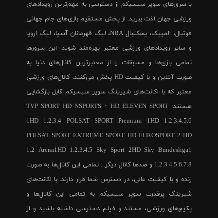
با سرورهای سوپر سیسیکم از دسترسی به مهم‌ترین رویدادهای
ورزشی جهان لذت ببرید. از پخش مستقیم بازی‌های جام جهانی
فوتبال، المپیک، بسکتبال NBA، لیگ قهرمانان آسیا، لیگ اروپا
و سایر رویدادهای ورزشی معتبر بهره‌مند شوید. این سرورها
تمامی بازی‌ها و مسابقات را از معتبرترین کانال‌های دنیا به
صورت آنلاین و با کیفیت HD پخش می‌کنند. کانال‌های ورزشی
معتبر که با اکانت‌های شیرینگ سوپر سیسیکم قابل بازگشایی
هستند: TVP SPORT HD NSPORTS + HD ELEVEN SPORT
1HD 1.2.3.4 POLSAT SPORT Premium 1HD 1.2.3.4.5.6
POLSAT SPORT EXTREME SPORT HD EUROSPORT 2 HD
1.2 Arena1HD 1.2.3.4.5 Sky Sport 2HD Sky Bundesliga1
1.2.3.4.5.6.7.8 و صدها کانال دیگر... تمامی این کانال‌ها به صورت
زنده و با کیفیت عالی، در دسترس شما قرار دارند. با اکانت‌های
شیرینگ پرقدرت سوپر سیسیکم به تمامی این کانال‌ها و
پکیج‌های ورزشی، مستند و فیلم دسترسی داشته باشید و از