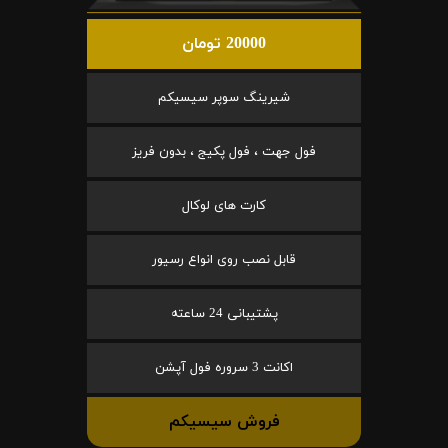
20000 تومان
شیرینگ سوپر سیسیکم
فول جهت ، فول پکیج ، بدون فریز
کارت های لوکال
قابل نصب روی انواع رسیور
پشتیبانی 24 ساعته
اکانت 3 سروره فول آپشن
فروش سیسیکم