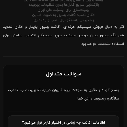
بازگشایی سریع کانال‌ها بدون تنظیمات پیچیده
بهینه‌سازی برای اینترنت ملی ایران
امکان تمدید اکانت رسیور به صورت آنلاین
پشتیبانی پاسخگو برای نصب و راه‌اندازی
اگر به دنبال
فروش سیسیکم حرفه‌ای
،
اکانت رسیور پایدار
و امکان
تمدید
شیرینگ رسیور
بدون دردسر هستید، سوپر سیسیکم انتخابی مطمئن برای
استفاده بلندمدت خواهد بود.
سوالات متداول
پاسخ کوتاه و دقیق به سوالات رایج کاربران درباره تحویل، نصب، تمدید،
سازگاری رسیورها و رفع خطا.
اطلاعات اکانت چه زمانی در اختیار کاربر قرار می‌گیرد؟