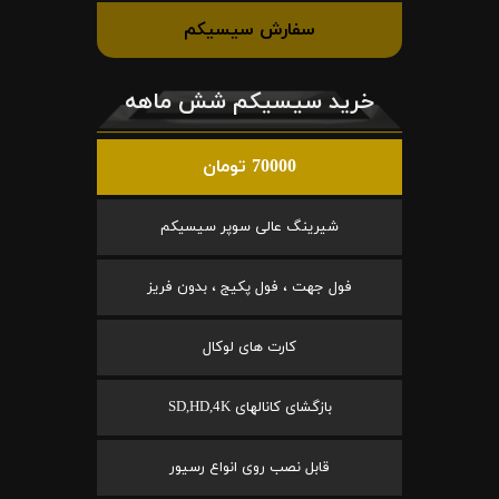
سفارش سیسیکم
خرید سیسیکم شش ماهه
70000 تومان
شیرینگ عالی سوپر سیسیکم
فول جهت ، فول پکیج ، بدون فریز
کارت های لوکال
بازگشای کانالهای SD,HD,4K
قابل نصب روی انواع رسیور