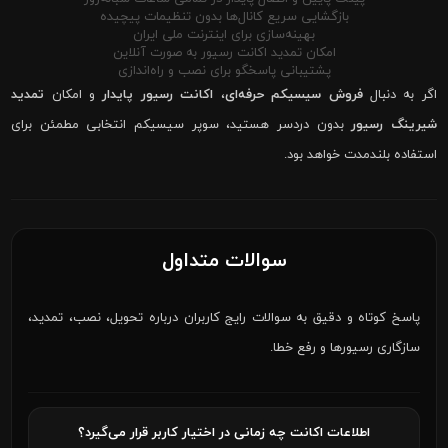
بازگشایی سریع کانال‌ها بدون تنظیمات پیچیده
بهینه‌سازی برای اینترنت ملی ایران
امکان تمدید اکانت رسیور به صورت آنلاین
پشتیبانی پاسخگو برای نصب و راه‌اندازی
اگر به دنبال
فروش سیسیکم حرفه‌ای
،
اکانت رسیور پایدار
و امکان
تمدید
شیرینگ رسیور
بدون دردسر هستید، سوپر سیسیکم انتخابی مطمئن برای
استفاده بلندمدت خواهد بود.
سوالات متداول
پاسخ کوتاه و دقیق به سوالات رایج کاربران درباره تحویل، نصب، تمدید،
سازگاری رسیورها و رفع خطا.
اطلاعات اکانت چه زمانی در اختیار کاربر قرار می‌گیرد؟