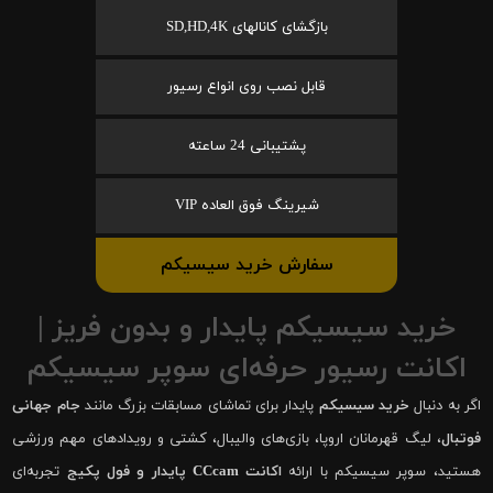
بازگشای کانالهای SD,HD,4K
قابل نصب روی انواع رسیور
پشتیبانی 24 ساعته
شیرینگ فوق العاده VIP
سفارش خرید سیسیکم
خرید سیسیکم پایدار و بدون فریز |
اکانت رسیور حرفه‌ای سوپر سیسیکم
اگر به دنبال
خرید سیسیکم
پایدار برای تماشای مسابقات بزرگ مانند
جام جهانی
فوتبال
، لیگ قهرمانان اروپا، بازی‌های والیبال، کشتی و رویدادهای مهم ورزشی
هستید، سوپر سیسیکم با ارائه
اکانت CCcam پایدار و فول پکیج
تجربه‌ای