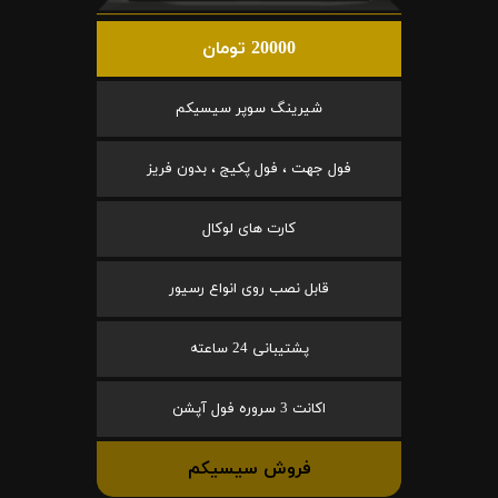
20000 تومان
شیرینگ سوپر سیسیکم
فول جهت ، فول پکیج ، بدون فریز
کارت های لوکال
قابل نصب روی انواع رسیور
پشتیبانی 24 ساعته
اکانت 3 سروره فول آپشن
فروش سیسیکم