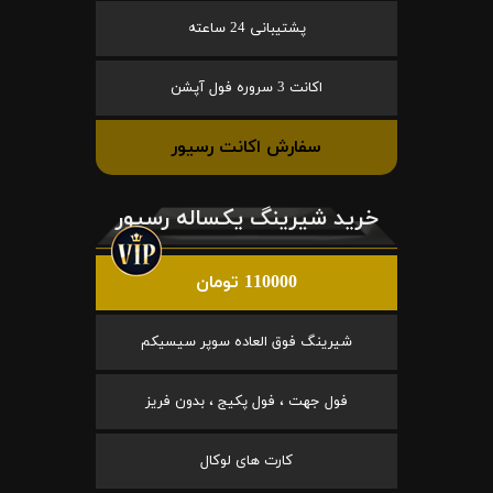
پشتیبانی 24 ساعته
اکانت 3 سروره فول آپشن
سفارش اکانت رسیور
خرید شیرینگ یکساله رسیور
110000 تومان
شیرینگ فوق العاده سوپر سیسیکم
فول جهت ، فول پکیج ، بدون فریز
کارت های لوکال