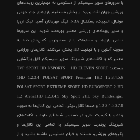
با سرورهای سوپر سیسیکم از دسترسی به مهم‌ترین رویدادهای
ورزشی جهان لذت ببرید. از پخش مستقیم بازی‌های جام جهانی
فوتبال، المپیک، بسکتبال NBA، لیگ قهرمانان آسیا، لیگ اروپا
و سایر رویدادهای ورزشی معتبر بهره‌مند شوید. این سرورها
تمامی بازی‌ها و مسابقات را از معتبرترین کانال‌های دنیا به
صورت آنلاین و با کیفیت HD پخش می‌کنند. کانال‌های ورزشی
معتبر که با اکانت‌های شیرینگ سوپر سیسیکم قابل بازگشایی
هستند: TVP SPORT HD NSPORTS + HD ELEVEN SPORT
1HD 1.2.3.4 POLSAT SPORT Premium 1HD 1.2.3.4.5.6
POLSAT SPORT EXTREME SPORT HD EUROSPORT 2 HD
1.2 Arena1HD 1.2.3.4.5 Sky Sport 2HD Sky Bundesliga1
1.2.3.4.5.6.7.8 و صدها کانال دیگر... تمامی این کانال‌ها به صورت
زنده و با کیفیت عالی، در دسترس شما قرار دارند. با اکانت‌های
شیرینگ پرقدرت سوپر سیسیکم به تمامی این کانال‌ها و
پکیج‌های ورزشی، مستند و فیلم دسترسی داشته باشید و از