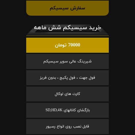
سفارش سیسیکم
خرید سیسیکم شش ماهه
70000 تومان
شیرینگ عالی سوپر سیسیکم
فول جهت ، فول پکیج ، بدون فریز
کارت های لوکال
بازگشای کانالهای SD,HD,4K
قابل نصب روی انواع رسیور