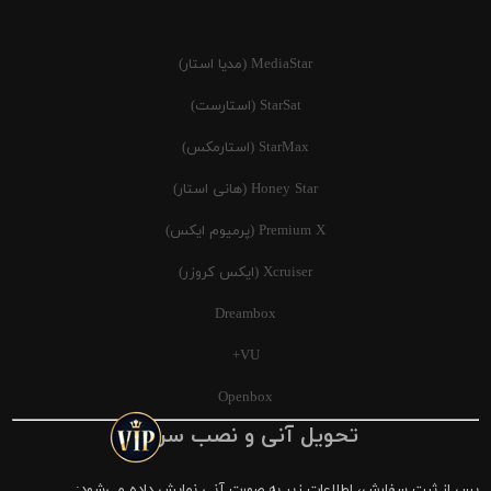
MediaStar (مدیا استار)
StarSat (استارست)
StarMax (استارمکس)
Honey Star (هانی استار)
Premium X (پرمیوم ایکس)
Xcruiser (ایکس کروزر)
Dreambox
VU+
Openbox
تحویل آنی و نصب سریع
پس از ثبت سفارش، اطلاعات زیر به صورت آنی نمایش داده می‌شود: