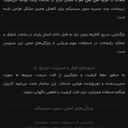
cccam
یا
خرید سی سی کم
با مشکل فریز در ساعات پیک مواجه می‌شوند.
زیرساخت چند مسیره سوپر سیسیکم برای کاهش همین مشکل طراحی شده
است.
بازگشایی سریع کانال‌ها بدون نیاز به فایل prio، اتصال پایدار در ساعات شلوغ، و
عملکرد یکنواخت در مسابقات مهم ورزشی از ویژگی‌های اصلی این سرویس
است.
سرورهای فول و مدیریت توزیع بار
به منظور حفظ کیفیت و جلوگیری از افت سرعت، سرورها به صورت
مدیریت‌شده و توزیع‌شده طراحی شده‌اند. این ساختار باعث می‌شود کاربران
هنگام استفاده هم‌زمان، دچار افت کیفیت یا قطعی ناگهانی نشوند.
ویژگی‌های اصلی سوپر سیسیکم
پشتیبانی از مسیرهای متنوع ماهواره‌ای
پینگ پایین و اتصال پایدار در تمامی ساعات شبانه‌روز