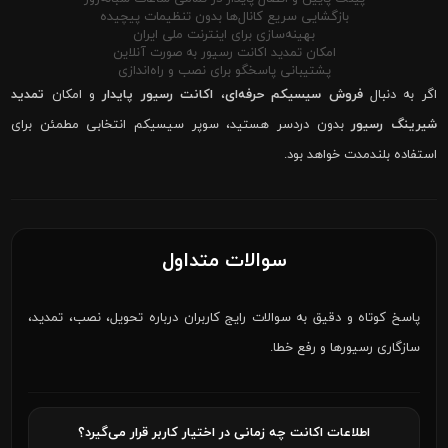
بازگشایی سریع کانال‌ها بدون تنظیمات پیچیده
بهینه‌سازی برای اینترنت ملی ایران
امکان تمدید اکانت رسیور به صورت آنلاین
پشتیبانی پاسخگو برای نصب و راه‌اندازی
اگر به دنبال
فروش سیسیکم حرفه‌ای
،
اکانت رسیور پایدار
و امکان
تمدید
شیرینگ رسیور
بدون دردسر هستید، سوپر سیسیکم انتخابی مطمئن برای
استفاده بلندمدت خواهد بود.
سوالات متداول
پاسخ کوتاه و دقیق به سوالات رایج کاربران درباره تحویل، نصب، تمدید،
سازگاری رسیورها و رفع خطا.
اطلاعات اکانت چه زمانی در اختیار کاربر قرار می‌گیرد؟