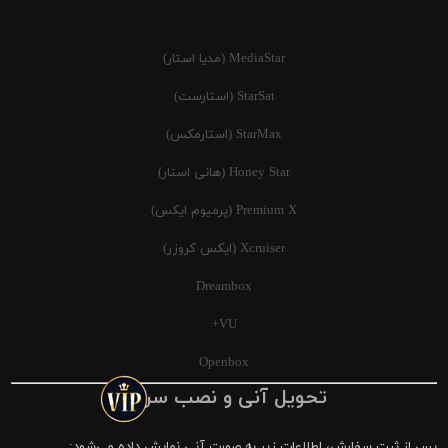
MediaStar (مدیا استار)
StarSat (استارست)
StarMax (استارمکس)
Honey Star (هانی استار)
Premium X (پرمیوم ایکس)
Xcruiser (ایکس کروزر)
Dreambox
VU+
Openbox
تحویل آنی و نصب سریع
پس از ثبت سفارش، اطلاعات زیر به صورت آنی نمایش داده می‌شود: