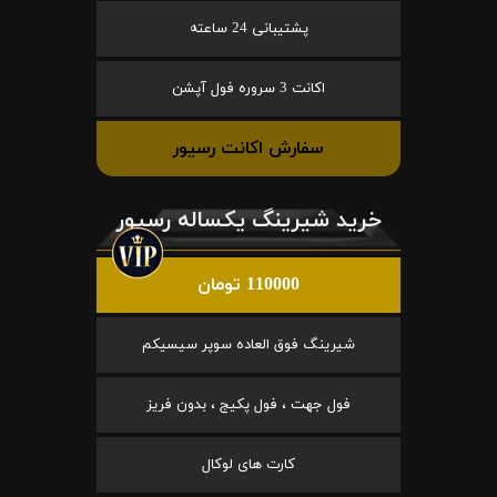
پشتیبانی 24 ساعته
اکانت 3 سروره فول آپشن
سفارش اکانت رسیور
خرید شیرینگ یکساله رسیور
110000 تومان
شیرینگ فوق العاده سوپر سیسیکم
فول جهت ، فول پکیج ، بدون فریز
کارت های لوکال