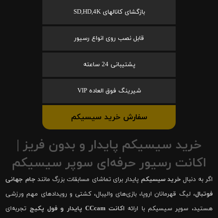
بازگشای کانالهای SD,HD,4K
قابل نصب روی انواع رسیور
پشتیبانی 24 ساعته
شیرینگ فوق العاده VIP
سفارش خرید سیسیکم
خرید سیسیکم پایدار و بدون فریز |
اکانت رسیور حرفه‌ای سوپر سیسیکم
اگر به دنبال
خرید سیسیکم
پایدار برای تماشای مسابقات بزرگ مانند
جام جهانی
فوتبال
، لیگ قهرمانان اروپا، بازی‌های والیبال، کشتی و رویدادهای مهم ورزشی
هستید، سوپر سیسیکم با ارائه
اکانت CCcam پایدار و فول پکیج
تجربه‌ای