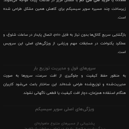
cccam
یا
خرید سی سی کم
با مشکل فریز در ساعات پیک مواجه می‌شوند.
زیرساخت چند مسیره سوپر سیسیکم برای کاهش همین مشکل طراحی شده
است.
بازگشایی سریع کانال‌ها بدون نیاز به فایل prio، اتصال پایدار در ساعات شلوغ، و
عملکرد یکنواخت در مسابقات مهم ورزشی از ویژگی‌های اصلی این سرویس
است.
سرورهای فول و مدیریت توزیع بار
به منظور حفظ کیفیت و جلوگیری از افت سرعت، سرورها به صورت
مدیریت‌شده و توزیع‌شده طراحی شده‌اند. این ساختار باعث می‌شود کاربران
هنگام استفاده هم‌زمان، دچار افت کیفیت یا قطعی ناگهانی نشوند.
ویژگی‌های اصلی سوپر سیسیکم
پشتیبانی از مسیرهای متنوع ماهواره‌ای
پینگ پایین و اتصال پایدار در تمامی ساعات شبانه‌روز