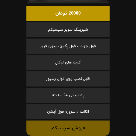
20000 تومان
شیرینگ سوپر سیسیکم
فول جهت ، فول پکیج ، بدون فریز
کارت های لوکال
قابل نصب روی انواع رسیور
پشتیبانی 24 ساعته
اکانت 3 سروره فول آپشن
فروش سیسیکم