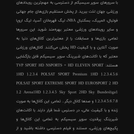
با سرورهای سوپر سیسیکم از دسترسی به مهم‌ترین رویدادهای
ورزشی جهان لذت ببرید. از پخش مستقیم بازی‌های جام جهانی
فوتبال، المپیک، بسکتبال NBA، لیگ قهرمانان آسیا، لیگ اروپا
و سایر رویدادهای ورزشی معتبر بهره‌مند شوید. این سرورها
تمامی بازی‌ها و مسابقات را از معتبرترین کانال‌های دنیا به
صورت آنلاین و با کیفیت HD پخش می‌کنند. کانال‌های ورزشی
معتبر که با اکانت‌های شیرینگ سوپر سیسیکم قابل بازگشایی
هستند: TVP SPORT HD NSPORTS + HD ELEVEN SPORT
1HD 1.2.3.4 POLSAT SPORT Premium 1HD 1.2.3.4.5.6
POLSAT SPORT EXTREME SPORT HD EUROSPORT 2 HD
1.2 Arena1HD 1.2.3.4.5 Sky Sport 2HD Sky Bundesliga1
1.2.3.4.5.6.7.8 و صدها کانال دیگر... تمامی این کانال‌ها به صورت
زنده و با کیفیت عالی، در دسترس شما قرار دارند. با اکانت‌های
شیرینگ پرقدرت سوپر سیسیکم به تمامی این کانال‌ها و
پکیج‌های ورزشی، مستند و فیلم دسترسی داشته باشید و از