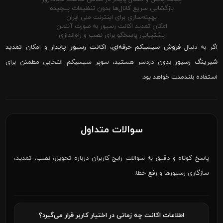
بازگشایی سریع کانال‌ها بدون تنظیمات پیچیده
بهینه‌سازی برای اینترنت ملی ایران
امکان تمدید اکانت رسیور به صورت آنلاین
پشتیبانی پاسخگو برای نصب و راه‌اندازی
اگر به دنبال
فروش سیسیکم حرفه‌ای
،
اکانت رسیور پایدار
و امکان
تمدید
شیرینگ رسیور
بدون دردسر هستید، سوپر سیسیکم انتخابی مطمئن برای
استفاده بلندمدت خواهد بود.
سوالات متداول
پاسخ کوتاه و دقیق به سوالات رایج کاربران درباره تحویل، نصب، تمدید،
سازگاری رسیورها و رفع خطا.
اطلاعات اکانت چه زمانی در اختیار کاربر قرار می‌گیرد؟