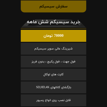
سفارش سیسیکم
خرید سیسیکم شش ماهه
70000 تومان
شیرینگ عالی سوپر سیسیکم
فول جهت ، فول پکیج ، بدون فریز
کارت های لوکال
بازگشای کانالهای SD,HD,4K
قابل نصب روی انواع رسیور