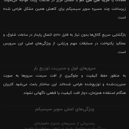
cccam
یا
خرید سی سی کم
با مشکل فریز در ساعات پیک مواجه می‌شوند.
زیرساخت چند مسیره سوپر سیسیکم برای کاهش همین مشکل طراحی شده
است.
بازگشایی سریع کانال‌ها بدون نیاز به فایل prio، اتصال پایدار در ساعات شلوغ، و
عملکرد یکنواخت در مسابقات مهم ورزشی از ویژگی‌های اصلی این سرویس
است.
سرورهای فول و مدیریت توزیع بار
به منظور حفظ کیفیت و جلوگیری از افت سرعت، سرورها به صورت
مدیریت‌شده و توزیع‌شده طراحی شده‌اند. این ساختار باعث می‌شود کاربران
هنگام استفاده هم‌زمان، دچار افت کیفیت یا قطعی ناگهانی نشوند.
ویژگی‌های اصلی سوپر سیسیکم
پشتیبانی از مسیرهای متنوع ماهواره‌ای
پینگ پایین و اتصال پایدار در تمامی ساعات شبانه‌روز