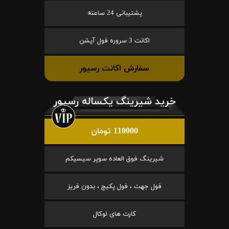
پشتیبانی 24 ساعته
اکانت 3 سروره فول آپشن
سفارش اکانت رسیور
خرید شیرینگ یکساله رسیور
110000 تومان
شیرینگ فوق العاده سوپر سیسیکم
فول جهت ، فول پکیج ، بدون فریز
کارت های لوکال