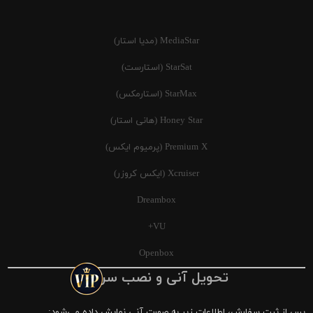
MediaStar (مدیا استار)
StarSat (استارست)
StarMax (استارمکس)
Honey Star (هانی استار)
Premium X (پرمیوم ایکس)
Xcruiser (ایکس کروزر)
Dreambox
VU+
Openbox
تحویل آنی و نصب سریع
پس از ثبت سفارش، اطلاعات زیر به صورت آنی نمایش داده می‌شود: