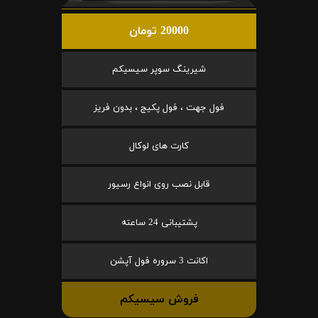
20000 تومان
شیرینگ سوپر سیسیکم
فول جهت ، فول پکیج ، بدون فریز
کارت های لوکال
قابل نصب روی انواع رسیور
پشتیبانی 24 ساعته
اکانت 3 سروره فول آپشن
فروش سیسیکم