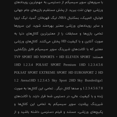
با سرورهای سوپر سیسیکم از دسترسی به مهم‌ترین رویدادهای
ورزشی جهان لذت ببرید. از پخش مستقیم بازی‌های جام جهانی
فوتبال، المپیک، بسکتبال NBA، لیگ قهرمانان آسیا، لیگ اروپا
و سایر رویدادهای ورزشی معتبر بهره‌مند شوید. این سرورها
تمامی بازی‌ها و مسابقات را از معتبرترین کانال‌های دنیا به
صورت آنلاین و با کیفیت HD پخش می‌کنند. کانال‌های ورزشی
معتبر که با اکانت‌های شیرینگ سوپر سیسیکم قابل بازگشایی
هستند: TVP SPORT HD NSPORTS + HD ELEVEN SPORT
1HD 1.2.3.4 POLSAT SPORT Premium 1HD 1.2.3.4.5.6
POLSAT SPORT EXTREME SPORT HD EUROSPORT 2 HD
1.2 Arena1HD 1.2.3.4.5 Sky Sport 2HD Sky Bundesliga1
1.2.3.4.5.6.7.8 و صدها کانال دیگر... تمامی این کانال‌ها به صورت
زنده و با کیفیت عالی، در دسترس شما قرار دارند. با اکانت‌های
شیرینگ پرقدرت سوپر سیسیکم به تمامی این کانال‌ها و
پکیج‌های ورزشی، مستند و فیلم دسترسی داشته باشید و از