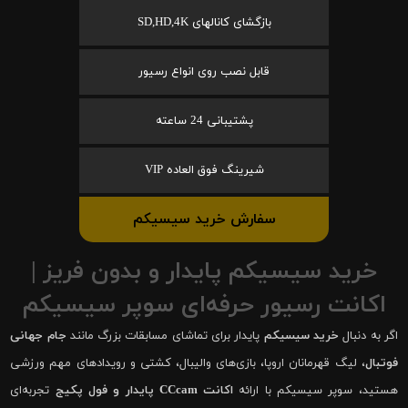
بازگشای کانالهای SD,HD,4K
قابل نصب روی انواع رسیور
پشتیبانی 24 ساعته
شیرینگ فوق العاده VIP
سفارش خرید سیسیکم
خرید سیسیکم پایدار و بدون فریز |
اکانت رسیور حرفه‌ای سوپر سیسیکم
اگر به دنبال
خرید سیسیکم
پایدار برای تماشای مسابقات بزرگ مانند
جام جهانی
فوتبال
، لیگ قهرمانان اروپا، بازی‌های والیبال، کشتی و رویدادهای مهم ورزشی
هستید، سوپر سیسیکم با ارائه
اکانت CCcam پایدار و فول پکیج
تجربه‌ای