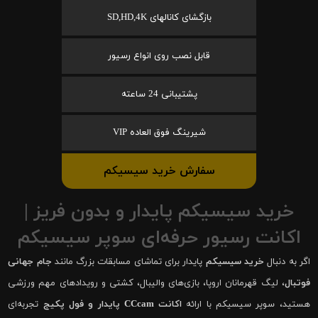
بازگشای کانالهای SD,HD,4K
قابل نصب روی انواع رسیور
پشتیبانی 24 ساعته
شیرینگ فوق العاده VIP
سفارش خرید سیسیکم
خرید سیسیکم پایدار و بدون فریز |
اکانت رسیور حرفه‌ای سوپر سیسیکم
اگر به دنبال
خرید سیسیکم
پایدار برای تماشای مسابقات بزرگ مانند
جام جهانی
فوتبال
، لیگ قهرمانان اروپا، بازی‌های والیبال، کشتی و رویدادهای مهم ورزشی
هستید، سوپر سیسیکم با ارائه
اکانت CCcam پایدار و فول پکیج
تجربه‌ای