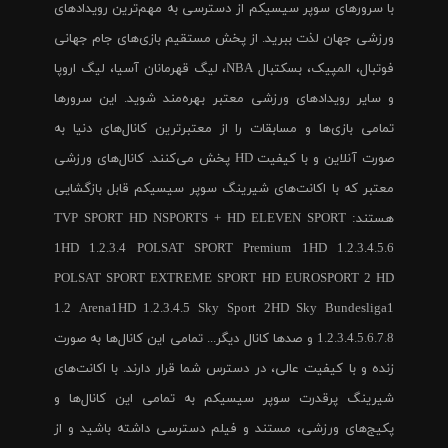
با سرورهای سوپر سیسیکم از دسترسی به مهم‌ترین رویدادهای
ورزشی جهان لذت ببرید. از پخش مستقیم بازی‌های جام جهانی
فوتبال، المپیک، بسکتبال NBA، لیگ قهرمانان آسیا، لیگ اروپا
و سایر رویدادهای ورزشی معتبر بهره‌مند شوید. این سرورها
تمامی بازی‌ها و مسابقات را از معتبرترین کانال‌های دنیا به
صورت آنلاین و با کیفیت HD پخش می‌کنند. کانال‌های ورزشی
معتبر که با اکانت‌های شیرینگ سوپر سیسیکم قابل بازگشایی
هستند: TVP SPORT HD NSPORTS + HD ELEVEN SPORT
1HD 1.2.3.4 POLSAT SPORT Premium 1HD 1.2.3.4.5.6
POLSAT SPORT EXTREME SPORT HD EUROSPORT 2 HD
1.2 Arena1HD 1.2.3.4.5 Sky Sport 2HD Sky Bundesliga1
1.2.3.4.5.6.7.8 و صدها کانال دیگر... تمامی این کانال‌ها به صورت
زنده و با کیفیت عالی، در دسترس شما قرار دارند. با اکانت‌های
شیرینگ پرقدرت سوپر سیسیکم به تمامی این کانال‌ها و
پکیج‌های ورزشی، مستند و فیلم دسترسی داشته باشید و از