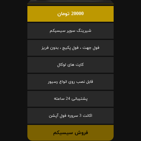
20000 تومان
شیرینگ سوپر سیسیکم
فول جهت ، فول پکیج ، بدون فریز
کارت های لوکال
قابل نصب روی انواع رسیور
پشتیبانی 24 ساعته
اکانت 3 سروره فول آپشن
فروش سیسیکم