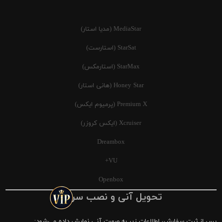
MediaStar (مدیا استار)
StarSat (استارست)
StarMax (استارمکس)
Honey Star (هانی استار)
Premium X (پرمیوم ایکس)
Xcruiser (ایکس کروزر)
Dreambox
VU+
Openbox
تحویل آنی و نصب سریع
پس از ثبت سفارش، اطلاعات زیر به صورت آنی نمایش داده می‌شود: