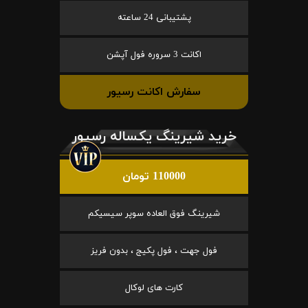
پشتیبانی 24 ساعته
اکانت 3 سروره فول آپشن
سفارش اکانت رسیور
خرید شیرینگ یکساله رسیور
110000 تومان
شیرینگ فوق العاده سوپر سیسیکم
فول جهت ، فول پکیج ، بدون فریز
کارت های لوکال