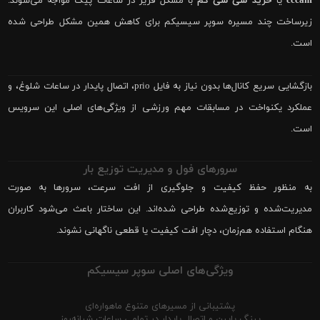
cccam
یا
خرید سی سی کم
با مشکل فریز در ساعات پیک مواجه می‌شوند.
زیرساخت چند مسیره سوپر سیسیکم برای کاهش همین مشکل طراحی شده
است.
بازگشایی سریع کانال‌ها بدون نیاز به فایل prio، اتصال پایدار در ساعات شلوغ، و
عملکرد یکنواخت در مسابقات مهم ورزشی از ویژگی‌های اصلی این سرویس
است.
سرورهای فول و مدیریت توزیع بار
به منظور حفظ کیفیت و جلوگیری از افت سرعت، سرورها به صورت
مدیریت‌شده و توزیع‌شده طراحی شده‌اند. این ساختار باعث می‌شود کاربران
هنگام استفاده هم‌زمان، دچار افت کیفیت یا قطعی ناگهانی نشوند.
ویژگی‌های اصلی سوپر سیسیکم
پشتیبانی از مسیرهای متنوع ماهواره‌ای
پینگ پایین و اتصال پایدار در تمامی ساعات شبانه‌روز