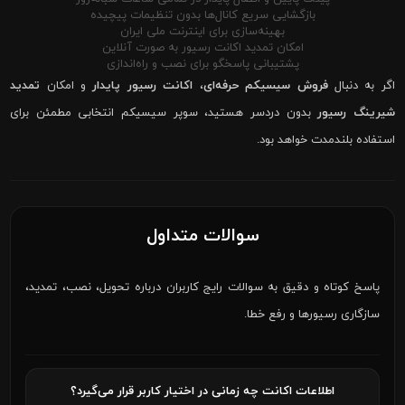
بازگشایی سریع کانال‌ها بدون تنظیمات پیچیده
بهینه‌سازی برای اینترنت ملی ایران
امکان تمدید اکانت رسیور به صورت آنلاین
پشتیبانی پاسخگو برای نصب و راه‌اندازی
اگر به دنبال
فروش سیسیکم حرفه‌ای
،
اکانت رسیور پایدار
و امکان
تمدید
شیرینگ رسیور
بدون دردسر هستید، سوپر سیسیکم انتخابی مطمئن برای
استفاده بلندمدت خواهد بود.
سوالات متداول
پاسخ کوتاه و دقیق به سوالات رایج کاربران درباره تحویل، نصب، تمدید،
سازگاری رسیورها و رفع خطا.
اطلاعات اکانت چه زمانی در اختیار کاربر قرار می‌گیرد؟