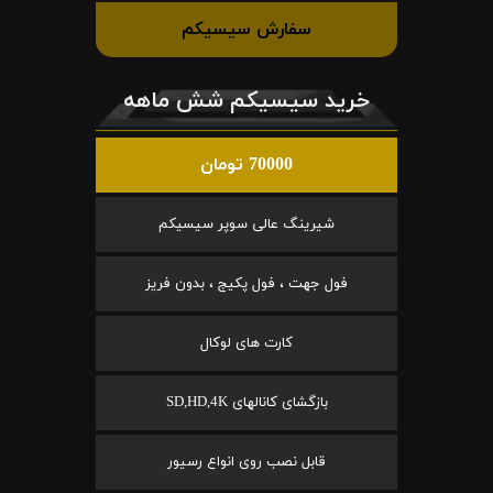
سفارش سیسیکم
خرید سیسیکم شش ماهه
70000 تومان
شیرینگ عالی سوپر سیسیکم
فول جهت ، فول پکیج ، بدون فریز
کارت های لوکال
بازگشای کانالهای SD,HD,4K
قابل نصب روی انواع رسیور