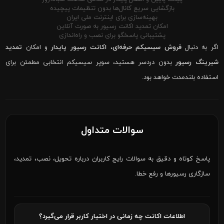
بازگشایی سریع کانال‌ها بدون تنظیمات پیچیده
بهینه‌سازی برای اینترنت ملی ایران
امکان تمدید اکانت رسیور به صورت آنلاین
پشتیبانی پاسخگو برای نصب و راه‌اندازی
اگر به دنبال
فروش سیسیکم حرفه‌ای
،
اکانت رسیور پایدار
و امکان
تمدید
شیرینگ رسیور
بدون دردسر هستید، سوپر سیسیکم انتخابی مطمئن برای
استفاده بلندمدت خواهد بود.
سوالات متداول
پاسخ کوتاه و دقیق به سوالات رایج کاربران درباره تحویل، نصب، تمدید،
سازگاری رسیورها و رفع خطا.
اطلاعات اکانت چه زمانی در اختیار کاربر قرار می‌گیرد؟