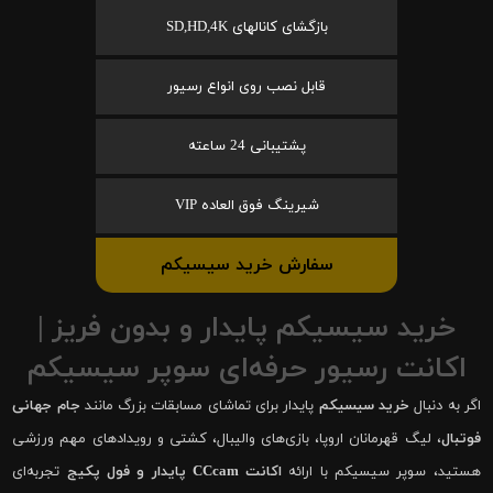
بازگشای کانالهای SD,HD,4K
قابل نصب روی انواع رسیور
پشتیبانی 24 ساعته
شیرینگ فوق العاده VIP
سفارش خرید سیسیکم
خرید سیسیکم پایدار و بدون فریز |
اکانت رسیور حرفه‌ای سوپر سیسیکم
اگر به دنبال
خرید سیسیکم
پایدار برای تماشای مسابقات بزرگ مانند
جام جهانی
فوتبال
، لیگ قهرمانان اروپا، بازی‌های والیبال، کشتی و رویدادهای مهم ورزشی
هستید، سوپر سیسیکم با ارائه
اکانت CCcam پایدار و فول پکیج
تجربه‌ای