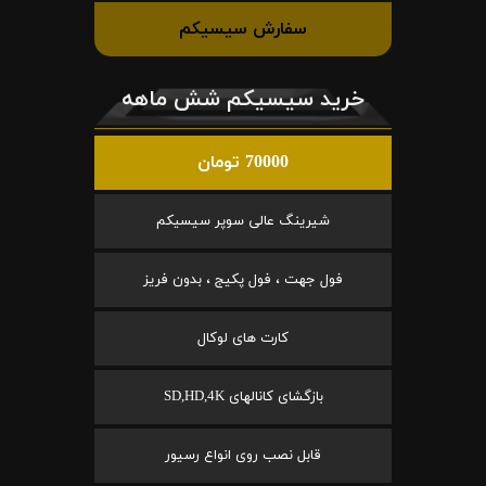
سفارش سیسیکم
خرید سیسیکم شش ماهه
70000 تومان
شیرینگ عالی سوپر سیسیکم
فول جهت ، فول پکیج ، بدون فریز
کارت های لوکال
بازگشای کانالهای SD,HD,4K
قابل نصب روی انواع رسیور