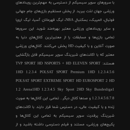
با سرورهای سوپر سیسیکم از دسترسی به مهم‌ترین رویدادهای
ورزشی جهان لذت ببرید. از پخش مستقیم بازی‌های جام جهانی
فوتبال، المپیک، بسکتبال NBA، لیگ قهرمانان آسیا، لیگ اروپا
و سایر رویدادهای ورزشی معتبر بهره‌مند شوید. این سرورها
تمامی بازی‌ها و مسابقات را از معتبرترین کانال‌های دنیا به
صورت آنلاین و با کیفیت HD پخش می‌کنند. کانال‌های ورزشی
معتبر که با اکانت‌های شیرینگ سوپر سیسیکم قابل بازگشایی
هستند: TVP SPORT HD NSPORTS + HD ELEVEN SPORT
1HD 1.2.3.4 POLSAT SPORT Premium 1HD 1.2.3.4.5.6
POLSAT SPORT EXTREME SPORT HD EUROSPORT 2 HD
1.2 Arena1HD 1.2.3.4.5 Sky Sport 2HD Sky Bundesliga1
1.2.3.4.5.6.7.8 و صدها کانال دیگر... تمامی این کانال‌ها به صورت
زنده و با کیفیت عالی، در دسترس شما قرار دارند. با اکانت‌های
شیرینگ پرقدرت سوپر سیسیکم به تمامی این کانال‌ها و
پکیج‌های ورزشی، مستند و فیلم دسترسی داشته باشید و از