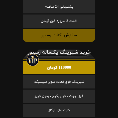
پشتیبانی 24 ساعته
اکانت 3 سروره فول آپشن
سفارش اکانت رسیور
خرید شیرینگ یکساله رسیور
110000 تومان
شیرینگ فوق العاده سوپر سیسیکم
فول جهت ، فول پکیج ، بدون فریز
کارت های لوکال