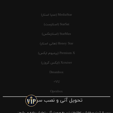
MediaStar (مدیا استار)
StarSat (استارست)
StarMax (استارمکس)
Honey Star (هانی استار)
Premium X (پرمیوم ایکس)
Xcruiser (ایکس کروزر)
Dreambox
VU+
Openbox
تحویل آنی و نصب سریع
پس از ثبت سفارش، اطلاعات زیر به صورت آنی نمایش داده می‌شود: