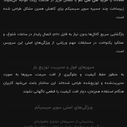
cccam
یا
خرید سی سی کم
با مشکل فریز در ساعات پیک مواجه می‌شوند.
زیرساخت چند مسیره سوپر سیسیکم برای کاهش همین مشکل طراحی شده
است.
بازگشایی سریع کانال‌ها بدون نیاز به فایل prio، اتصال پایدار در ساعات شلوغ، و
عملکرد یکنواخت در مسابقات مهم ورزشی از ویژگی‌های اصلی این سرویس
است.
سرورهای فول و مدیریت توزیع بار
به منظور حفظ کیفیت و جلوگیری از افت سرعت، سرورها به صورت
مدیریت‌شده و توزیع‌شده طراحی شده‌اند. این ساختار باعث می‌شود کاربران
هنگام استفاده هم‌زمان، دچار افت کیفیت یا قطعی ناگهانی نشوند.
ویژگی‌های اصلی سوپر سیسیکم
پشتیبانی از مسیرهای متنوع ماهواره‌ای
پینگ پایین و اتصال پایدار در تمامی ساعات شبانه‌روز