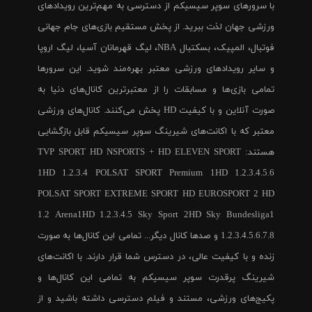
با سرورهای سوپر سیسیکم از دسترسی به مهم‌ترین رویدادهای
ورزشی جهان لذت ببرید. از پخش مستقیم بازی‌های جام جهانی
فوتبال، المپیک، بسکتبال NBA، لیگ قهرمانان آسیا، لیگ اروپا
و سایر رویدادهای ورزشی معتبر بهره‌مند شوید. این سرورها
تمامی بازی‌ها و مسابقات را از معتبرترین کانال‌های دنیا به
صورت آنلاین و با کیفیت HD پخش می‌کنند. کانال‌های ورزشی
معتبر که با اکانت‌های شیرینگ سوپر سیسیکم قابل بازگشایی
هستند: TVP SPORT HD NSPORTS + HD ELEVEN SPORT
1HD 1.2.3.4 POLSAT SPORT Premium 1HD 1.2.3.4.5.6
POLSAT SPORT EXTREME SPORT HD EUROSPORT 2 HD
1.2 Arena1HD 1.2.3.4.5 Sky Sport 2HD Sky Bundesliga1
1.2.3.4.5.6.7.8 و صدها کانال دیگر... تمامی این کانال‌ها به صورت
زنده و با کیفیت عالی، در دسترس شما قرار دارند. با اکانت‌های
شیرینگ پرقدرت سوپر سیسیکم به تمامی این کانال‌ها و
پکیج‌های ورزشی، مستند و فیلم دسترسی داشته باشید و از