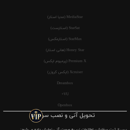
MediaStar (مدیا استار)
StarSat (استارست)
StarMax (استارمکس)
Honey Star (هانی استار)
Premium X (پرمیوم ایکس)
Xcruiser (ایکس کروزر)
Dreambox
VU+
Openbox
تحویل آنی و نصب سریع
پس از ثبت سفارش، اطلاعات زیر به صورت آنی نمایش داده می‌شود: