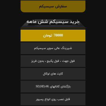
سفارش سیسیکم
خرید سیسیکم شش ماهه
70000 تومان
شیرینگ عالی سوپر سیسیکم
فول جهت ، فول پکیج ، بدون فریز
کارت های لوکال
بازگشای کانالهای SD,HD,4K
قابل نصب روی انواع رسیور