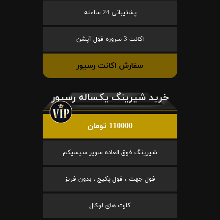
پشتیبانی 24 ساعته
اکانت 3 سروره فول آپشن
سفارش اکانت رسیور
خرید شیرینگ یکساله رسیور
110000 تومان
شیرینگ فوق العاده سوپر سیسیکم
فول جهت ، فول پکیج ، بدون فریز
کارت های لوکال