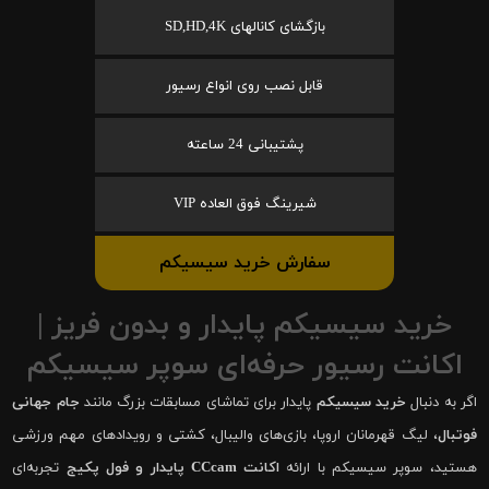
بازگشای کانالهای SD,HD,4K
قابل نصب روی انواع رسیور
پشتیبانی 24 ساعته
شیرینگ فوق العاده VIP
سفارش خرید سیسیکم
خرید سیسیکم پایدار و بدون فریز |
اکانت رسیور حرفه‌ای سوپر سیسیکم
اگر به دنبال
خرید سیسیکم
پایدار برای تماشای مسابقات بزرگ مانند
جام جهانی
فوتبال
، لیگ قهرمانان اروپا، بازی‌های والیبال، کشتی و رویدادهای مهم ورزشی
هستید، سوپر سیسیکم با ارائه
اکانت CCcam پایدار و فول پکیج
تجربه‌ای