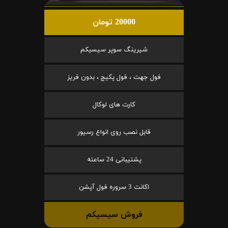
20000 تومان
شیرینگ سوپر سیسیکم
فول جهت ، فول پکیج ، بدون فریز
کارت های لوکال
قابل نصب روی انواع رسیور
پشتیبانی 24 ساعته
اکانت 3 سروره فول آپشن
فروش سیسیکم