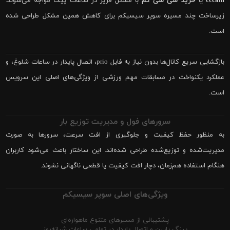
cccam
یا
خرید سی سی کم
با مشکل فریز در ساعات پیک مواجه می‌شوند.
زیرساخت چند مسیره سوپر سیسیکم برای کاهش همین مشکل طراحی شده
است.
بازگشایی سریع کانال‌ها بدون نیاز به فایل prio، اتصال پایدار در ساعات شلوغ، و
عملکرد یکنواخت در مسابقات مهم ورزشی از ویژگی‌های اصلی این سرویس
است.
سرورهای فول و مدیریت توزیع بار
به منظور حفظ کیفیت و جلوگیری از افت سرعت، سرورها به صورت
مدیریت‌شده و توزیع‌شده طراحی شده‌اند. این ساختار باعث می‌شود کاربران
هنگام استفاده هم‌زمان، دچار افت کیفیت یا قطعی ناگهانی نشوند.
ویژگی‌های اصلی سوپر سیسیکم
پشتیبانی از مسیرهای متنوع ماهواره‌ای
پینگ پایین و اتصال پایدار در تمامی ساعات شبانه‌روز