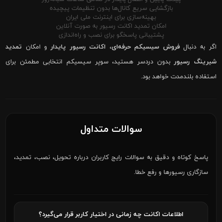
بازگشایی سریع کانال‌ها بدون تنظیمات پیچیده
بهینه‌سازی برای اینترنت ملی ایران
امکان تمدید اکانت رسیور به صورت آنلاین
پشتیبانی پاسخگو برای نصب و راه‌اندازی
اگر به دنبال
فروش سیسیکم حرفه‌ای
،
اکانت رسیور پایدار
و امکان
تمدید
شیرینگ رسیور
بدون دردسر هستید، سوپر سیسیکم انتخابی مطمئن برای
استفاده بلندمدت خواهد بود.
سوالات متداول
پاسخ کوتاه و دقیق به سوالات رایج کاربران درباره تحویل، نصب، تمدید،
سازگاری رسیورها و رفع خطا.
اطلاعات اکانت چه زمانی در اختیار کاربر قرار می‌گیرد؟