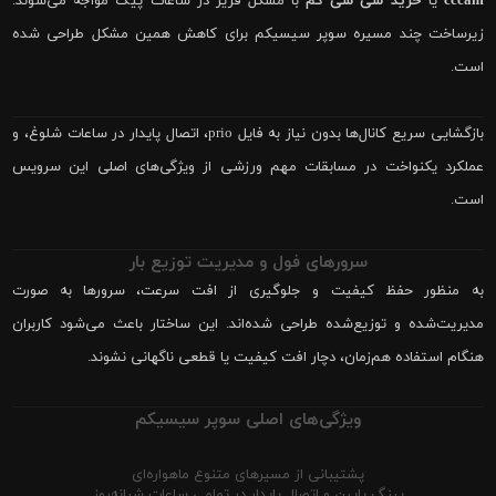
cccam
یا
خرید سی سی کم
با مشکل فریز در ساعات پیک مواجه می‌شوند.
زیرساخت چند مسیره سوپر سیسیکم برای کاهش همین مشکل طراحی شده
است.
بازگشایی سریع کانال‌ها بدون نیاز به فایل prio، اتصال پایدار در ساعات شلوغ، و
عملکرد یکنواخت در مسابقات مهم ورزشی از ویژگی‌های اصلی این سرویس
است.
سرورهای فول و مدیریت توزیع بار
به منظور حفظ کیفیت و جلوگیری از افت سرعت، سرورها به صورت
مدیریت‌شده و توزیع‌شده طراحی شده‌اند. این ساختار باعث می‌شود کاربران
هنگام استفاده هم‌زمان، دچار افت کیفیت یا قطعی ناگهانی نشوند.
ویژگی‌های اصلی سوپر سیسیکم
پشتیبانی از مسیرهای متنوع ماهواره‌ای
پینگ پایین و اتصال پایدار در تمامی ساعات شبانه‌روز