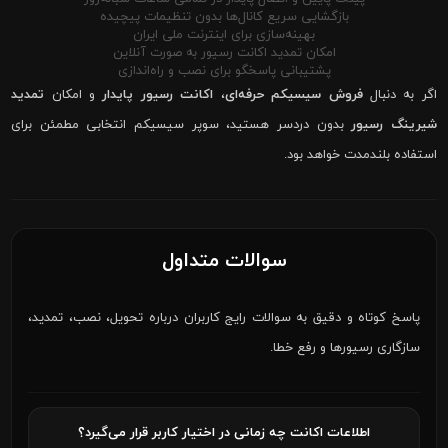
بازگشایی سریع کانال‌ها بدون تنظیمات پیچیده
بهینه‌سازی برای اینترنت ملی ایران
امکان تمدید اکانت رسیور به صورت آنلاین
پشتیبانی پاسخگو برای نصب و راه‌اندازی
اگر به دنبال
فروش سیسیکم حرفه‌ای
،
اکانت رسیور پایدار
و امکان
تمدید
شیرینگ رسیور
بدون دردسر هستید، سوپر سیسیکم انتخابی مطمئن برای
استفاده بلندمدت خواهد بود.
سوالات متداول
پاسخ کوتاه و دقیق به سوالات رایج کاربران درباره تحویل، نصب، تمدید،
سازگاری رسیورها و رفع خطا.
اطلاعات اکانت چه زمانی در اختیار کاربر قرار می‌گیرد؟