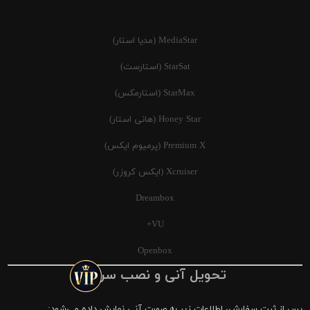
MediaStar (مدیا استار)
StarSat (استارست)
StarMax (استارمکس)
Honey Star (هانی استار)
Premium X (پرمیوم ایکس)
Xcruiser (ایکس کروزر)
Dreambox
VU+
Openbox
تحویل آنی و نصب سریع
پس از ثبت سفارش، اطلاعات زیر به صورت آنی نمایش داده می‌شود: