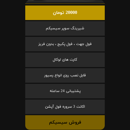
20000 تومان
شیرینگ سوپر سیسیکم
فول جهت ، فول پکیج ، بدون فریز
کارت های لوکال
قابل نصب روی انواع رسیور
پشتیبانی 24 ساعته
اکانت 3 سروره فول آپشن
فروش سیسیکم