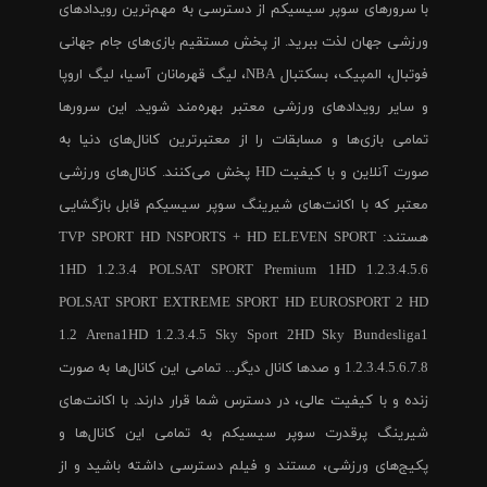
با سرورهای سوپر سیسیکم از دسترسی به مهم‌ترین رویدادهای
ورزشی جهان لذت ببرید. از پخش مستقیم بازی‌های جام جهانی
فوتبال، المپیک، بسکتبال NBA، لیگ قهرمانان آسیا، لیگ اروپا
و سایر رویدادهای ورزشی معتبر بهره‌مند شوید. این سرورها
تمامی بازی‌ها و مسابقات را از معتبرترین کانال‌های دنیا به
صورت آنلاین و با کیفیت HD پخش می‌کنند. کانال‌های ورزشی
معتبر که با اکانت‌های شیرینگ سوپر سیسیکم قابل بازگشایی
هستند: TVP SPORT HD NSPORTS + HD ELEVEN SPORT
1HD 1.2.3.4 POLSAT SPORT Premium 1HD 1.2.3.4.5.6
POLSAT SPORT EXTREME SPORT HD EUROSPORT 2 HD
1.2 Arena1HD 1.2.3.4.5 Sky Sport 2HD Sky Bundesliga1
1.2.3.4.5.6.7.8 و صدها کانال دیگر... تمامی این کانال‌ها به صورت
زنده و با کیفیت عالی، در دسترس شما قرار دارند. با اکانت‌های
شیرینگ پرقدرت سوپر سیسیکم به تمامی این کانال‌ها و
پکیج‌های ورزشی، مستند و فیلم دسترسی داشته باشید و از