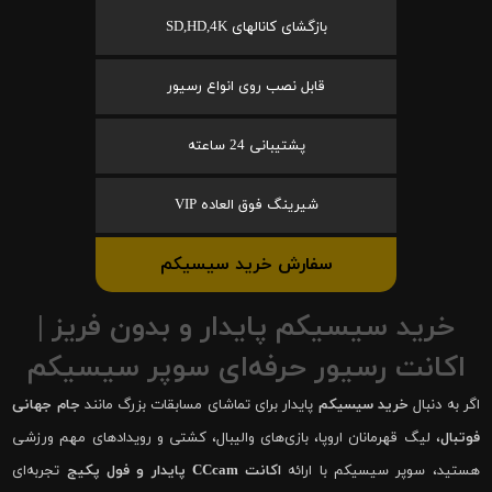
بازگشای کانالهای SD,HD,4K
قابل نصب روی انواع رسیور
پشتیبانی 24 ساعته
شیرینگ فوق العاده VIP
سفارش خرید سیسیکم
خرید سیسیکم پایدار و بدون فریز |
اکانت رسیور حرفه‌ای سوپر سیسیکم
اگر به دنبال
خرید سیسیکم
پایدار برای تماشای مسابقات بزرگ مانند
جام جهانی
فوتبال
، لیگ قهرمانان اروپا، بازی‌های والیبال، کشتی و رویدادهای مهم ورزشی
هستید، سوپر سیسیکم با ارائه
اکانت CCcam پایدار و فول پکیج
تجربه‌ای