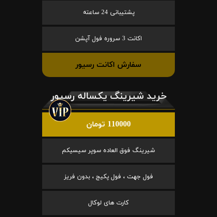
پشتیبانی 24 ساعته
اکانت 3 سروره فول آپشن
سفارش اکانت رسیور
خرید شیرینگ یکساله رسیور
110000 تومان
شیرینگ فوق العاده سوپر سیسیکم
فول جهت ، فول پکیج ، بدون فریز
کارت های لوکال