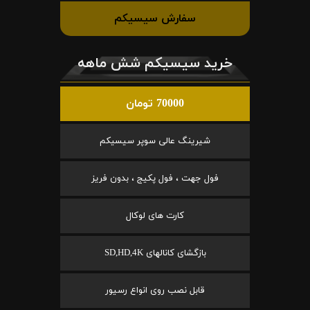
سفارش سیسیکم
خرید سیسیکم شش ماهه
70000 تومان
شیرینگ عالی سوپر سیسیکم
فول جهت ، فول پکیج ، بدون فریز
کارت های لوکال
بازگشای کانالهای SD,HD,4K
قابل نصب روی انواع رسیور