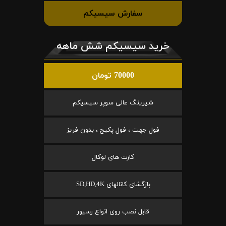
سفارش سیسیکم
خرید سیسیکم شش ماهه
70000 تومان
شیرینگ عالی سوپر سیسیکم
فول جهت ، فول پکیج ، بدون فریز
کارت های لوکال
بازگشای کانالهای SD,HD,4K
قابل نصب روی انواع رسیور