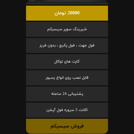
20000 تومان
شیرینگ سوپر سیسیکم
فول جهت ، فول پکیج ، بدون فریز
کارت های لوکال
قابل نصب روی انواع رسیور
پشتیبانی 24 ساعته
اکانت 3 سروره فول آپشن
فروش سیسیکم