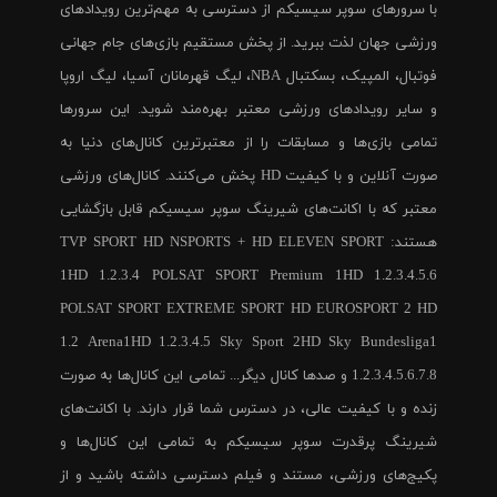
با سرورهای سوپر سیسیکم از دسترسی به مهم‌ترین رویدادهای
ورزشی جهان لذت ببرید. از پخش مستقیم بازی‌های جام جهانی
فوتبال، المپیک، بسکتبال NBA، لیگ قهرمانان آسیا، لیگ اروپا
و سایر رویدادهای ورزشی معتبر بهره‌مند شوید. این سرورها
تمامی بازی‌ها و مسابقات را از معتبرترین کانال‌های دنیا به
صورت آنلاین و با کیفیت HD پخش می‌کنند. کانال‌های ورزشی
معتبر که با اکانت‌های شیرینگ سوپر سیسیکم قابل بازگشایی
هستند: TVP SPORT HD NSPORTS + HD ELEVEN SPORT
1HD 1.2.3.4 POLSAT SPORT Premium 1HD 1.2.3.4.5.6
POLSAT SPORT EXTREME SPORT HD EUROSPORT 2 HD
1.2 Arena1HD 1.2.3.4.5 Sky Sport 2HD Sky Bundesliga1
1.2.3.4.5.6.7.8 و صدها کانال دیگر... تمامی این کانال‌ها به صورت
زنده و با کیفیت عالی، در دسترس شما قرار دارند. با اکانت‌های
شیرینگ پرقدرت سوپر سیسیکم به تمامی این کانال‌ها و
پکیج‌های ورزشی، مستند و فیلم دسترسی داشته باشید و از