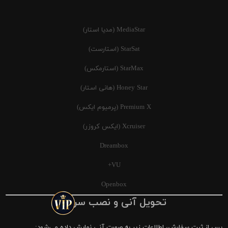
MediaStar (مدیا استار)
StarSat (استارست)
StarMax (استارمکس)
Honey Star (هانی استار)
Premium X (پرمیوم ایکس)
Xcruiser (ایکس کروزر)
Dreambox
VU+
Openbox
تحویل آنی و نصب سریع
پس از ثبت سفارش، اطلاعات زیر به صورت آنی نمایش داده می‌شود: