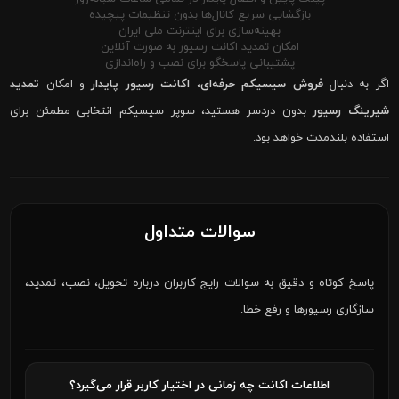
بازگشایی سریع کانال‌ها بدون تنظیمات پیچیده
بهینه‌سازی برای اینترنت ملی ایران
امکان تمدید اکانت رسیور به صورت آنلاین
پشتیبانی پاسخگو برای نصب و راه‌اندازی
اگر به دنبال
فروش سیسیکم حرفه‌ای
،
اکانت رسیور پایدار
و امکان
تمدید
شیرینگ رسیور
بدون دردسر هستید، سوپر سیسیکم انتخابی مطمئن برای
استفاده بلندمدت خواهد بود.
سوالات متداول
پاسخ کوتاه و دقیق به سوالات رایج کاربران درباره تحویل، نصب، تمدید،
سازگاری رسیورها و رفع خطا.
اطلاعات اکانت چه زمانی در اختیار کاربر قرار می‌گیرد؟