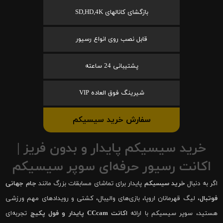
بازگشای کانالهای SD,HD,4K
قابل نصب روی انواع رسیور
پشتیبانی 24 ساعته
شیرینگ فوق العاده VIP
سفارش خرید سیسیکم
خرید سیسیکم پایدار و بدون فریز |
اکانت رسیور حرفه‌ای سوپر سیسیکم
اگر به دنبال
خرید سیسیکم
پایدار برای تماشای مسابقات بزرگ مانند
جام جهانی
فوتبال
، لیگ قهرمانان اروپا، بازی‌های والیبال، کشتی و رویدادهای مهم ورزشی
هستید، سوپر سیسیکم با ارائه
اکانت CCcam پایدار و فول پکیج
تجربه‌ای