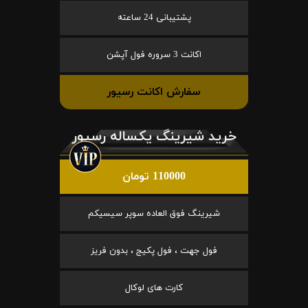
پشتیبانی 24 ساعته
اکانت 3 سروره فول آپشن
سفارش اکانت رسیور
خرید شیرینگ یکساله رسیور
110000 تومان
شیرینگ فوق العاده سوپر سیسیکم
فول جهت ، فول پکیج ، بدون فریز
کارت های لوکال