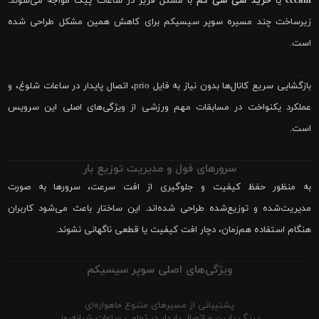
cccam
یا
خرید سی سی کم
با مشکل فریز در ساعات پیک مواجه می‌شوند.
زیرساخت چند مسیره سوپر سیسیکم برای کاهش همین مشکل طراحی شده
است.
بازگشایی سریع کانال‌ها بدون نیاز به فایل prio، اتصال پایدار در ساعات شلوغ، و
عملکرد یکنواخت در مسابقات مهم ورزشی از ویژگی‌های اصلی این سرویس
است.
سرورهای فول و مدیریت توزیع بار
به منظور حفظ کیفیت و جلوگیری از افت سرعت، سرورها به صورت
مدیریت‌شده و توزیع‌شده طراحی شده‌اند. این ساختار باعث می‌شود کاربران
هنگام استفاده هم‌زمان، دچار افت کیفیت یا قطعی ناگهانی نشوند.
ویژگی‌های اصلی سوپر سیسیکم
پشتیبانی از مسیرهای متنوع ماهواره‌ای
پینگ پایین و اتصال پایدار در تمامی ساعات شبانه‌روز