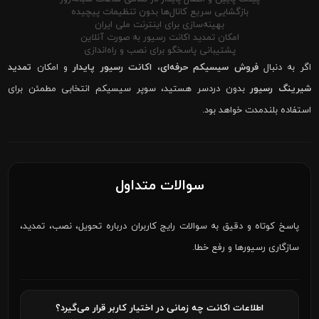
بازگشایی سریع کانال‌ها بدون تنظیمات پیچیده
بهینه‌سازی برای اینترنت ملی ایران
امکان تمدید اکانت رسیور به صورت آنلاین
پشتیبانی پاسخگو برای نصب و راه‌اندازی
اگر به دنبال
فروش سیسیکم حرفه‌ای
،
اکانت رسیور پایدار
و امکان
تمدید
شیرینگ رسیور
بدون دردسر هستید، سوپر سیسیکم انتخابی مطمئن برای
استفاده بلندمدت خواهد بود.
سوالات متداول
پاسخ کوتاه و دقیق به سوالات رایج کاربران درباره تحویل، نصب، تمدید،
سازگاری رسیورها و رفع خطا.
اطلاعات اکانت چه زمانی در اختیار کاربر قرار می‌گیرد؟