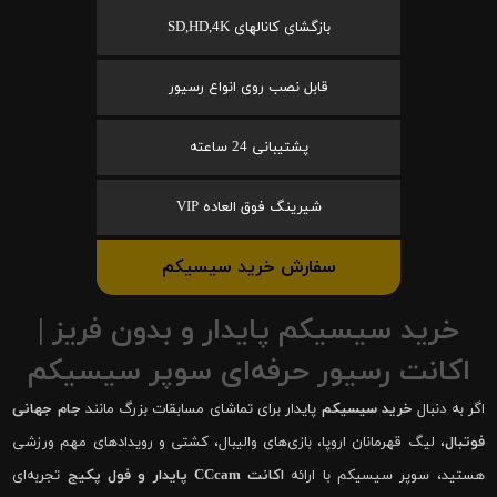
بازگشای کانالهای SD,HD,4K
قابل نصب روی انواع رسیور
پشتیبانی 24 ساعته
شیرینگ فوق العاده VIP
سفارش خرید سیسیکم
خرید سیسیکم پایدار و بدون فریز |
اکانت رسیور حرفه‌ای سوپر سیسیکم
اگر به دنبال
خرید سیسیکم
پایدار برای تماشای مسابقات بزرگ مانند
جام جهانی
فوتبال
، لیگ قهرمانان اروپا، بازی‌های والیبال، کشتی و رویدادهای مهم ورزشی
هستید، سوپر سیسیکم با ارائه
اکانت CCcam پایدار و فول پکیج
تجربه‌ای