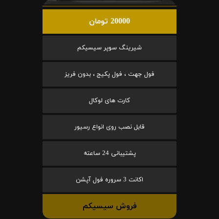
20000 تومان
شیرینگ سوپر سیسیکم
فول جهت ، فول پکیج ، بدون فریز
کارت های لوکال
قابل نصب روی انواع رسیور
پشتیبانی 24 ساعته
اکانت 3 سروره فول آپشن
فروش سیسیکم