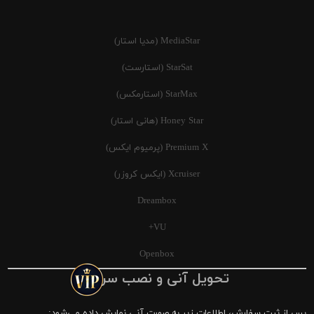
MediaStar (مدیا استار)
StarSat (استارست)
StarMax (استارمکس)
Honey Star (هانی استار)
Premium X (پرمیوم ایکس)
Xcruiser (ایکس کروزر)
Dreambox
VU+
Openbox
تحویل آنی و نصب سریع
پس از ثبت سفارش، اطلاعات زیر به صورت آنی نمایش داده می‌شود: