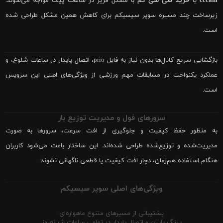
cccam
یا
خرید سی سی کم
با مشکل فریز در ساعات پیک مواجه می‌شوند.
زیرساخت چند مسیره سوپر سیسیکم برای کاهش همین مشکل طراحی شده
است.
بازگشایی سریع کانال‌ها بدون نیاز به فایل prio، اتصال پایدار در ساعات شلوغ، و
عملکرد یکنواخت در مسابقات مهم ورزشی از ویژگی‌های اصلی این سرویس
است.
سرورهای فول و مدیریت توزیع بار
به منظور حفظ کیفیت و جلوگیری از افت سرعت، سرورها به صورت
مدیریت‌شده و توزیع‌شده طراحی شده‌اند. این ساختار باعث می‌شود کاربران
هنگام استفاده هم‌زمان، دچار افت کیفیت یا قطعی ناگهانی نشوند.
ویژگی‌های اصلی سوپر سیسیکم
پشتیبانی از مسیرهای متنوع ماهواره‌ای
پینگ پایین و اتصال پایدار در تمامی ساعات شبانه‌روز