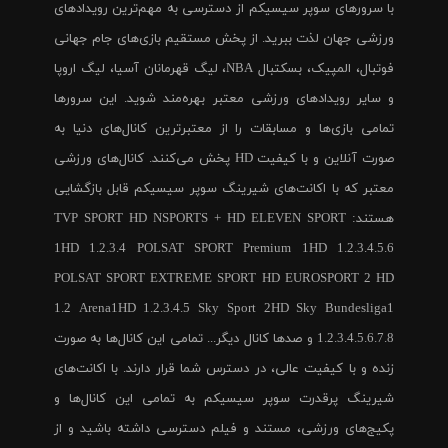
با سرورهای سوپر سیسیکم از دسترسی به مهم‌ترین رویدادهای
ورزشی جهان لذت ببرید. از پخش مستقیم بازی‌های جام جهانی
فوتبال، المپیک، بسکتبال NBA، لیگ قهرمانان آسیا، لیگ اروپا
و سایر رویدادهای ورزشی معتبر بهره‌مند شوید. این سرورها
تمامی بازی‌ها و مسابقات را از معتبرترین کانال‌های دنیا به
صورت آنلاین و با کیفیت HD پخش می‌کنند. کانال‌های ورزشی
معتبر که با اکانت‌های شیرینگ سوپر سیسیکم قابل بازگشایی
هستند: TVP SPORT HD NSPORTS + HD ELEVEN SPORT
1HD 1.2.3.4 POLSAT SPORT Premium 1HD 1.2.3.4.5.6
POLSAT SPORT EXTREME SPORT HD EUROSPORT 2 HD
1.2 Arena1HD 1.2.3.4.5 Sky Sport 2HD Sky Bundesliga1
1.2.3.4.5.6.7.8 و صدها کانال دیگر... تمامی این کانال‌ها به صورت
زنده و با کیفیت عالی، در دسترس شما قرار دارند. با اکانت‌های
شیرینگ پرقدرت سوپر سیسیکم به تمامی این کانال‌ها و
پکیج‌های ورزشی، مستند و فیلم دسترسی داشته باشید و از