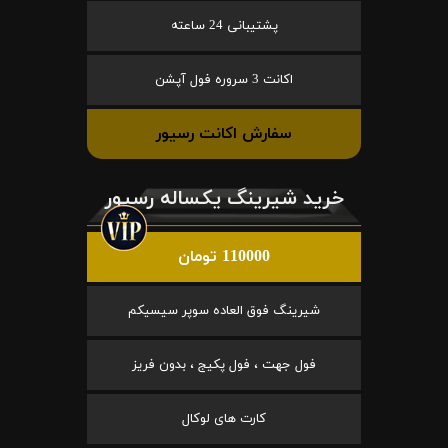
پشتیبانی 24 ساعته
اکانت 3 سروره فول آپشن
سفارش اکانت رسیور
خرید شیرینگ یکساله رسیور
110000 تومان
شیرینگ فوق العاده سوپر سیسیکم
فول جهت ، فول پکیج ، بدون فریز
کارت های لوکال