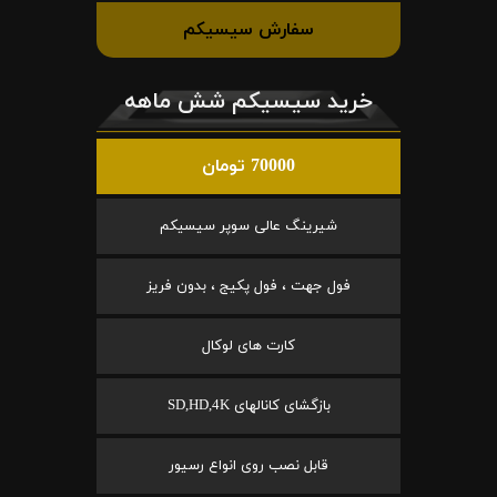
سفارش سیسیکم
خرید سیسیکم شش ماهه
70000 تومان
شیرینگ عالی سوپر سیسیکم
فول جهت ، فول پکیج ، بدون فریز
کارت های لوکال
بازگشای کانالهای SD,HD,4K
قابل نصب روی انواع رسیور