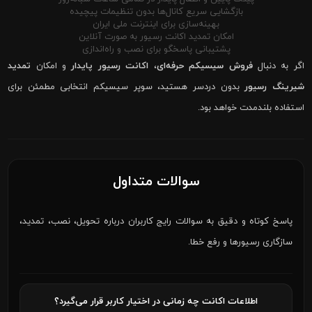
بازگشایی سریع کانال‌ها بدون تنظیمات پیچیده
بهینه‌سازی برای اینترنت ملی ایران
امکان تمدید اکانت رسیور به صورت آنلاین
پشتیبانی پاسخگو برای نصب و راه‌اندازی
اگر به دنبال
فروش سیسیکم حرفه‌ای
،
اکانت رسیور پایدار
و امکان
تمدید
شیرینگ رسیور
بدون دردسر هستید، سوپر سیسیکم انتخابی مطمئن برای
استفاده بلندمدت خواهد بود.
سوالات متداول
پاسخ کوتاه و دقیق به سوالات رایج کاربران درباره تحویل، نصب، تمدید،
سازگاری رسیورها و رفع خطا.
اطلاعات اکانت چه زمانی در اختیار کاربر قرار می‌گیرد؟