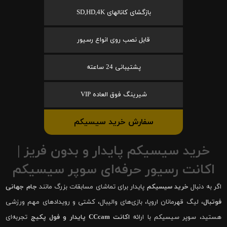
بازگشای کانالهای SD,HD,4K
قابل نصب روی انواع رسیور
پشتیبانی 24 ساعته
شیرینگ فوق العاده VIP
سفارش خرید سیسیکم
خرید سیسیکم پایدار و بدون فریز |
اکانت رسیور حرفه‌ای سوپر سیسیکم
اگر به دنبال
خرید سیسیکم
پایدار برای تماشای مسابقات بزرگ مانند
جام جهانی
فوتبال
، لیگ قهرمانان اروپا، بازی‌های والیبال، کشتی و رویدادهای مهم ورزشی
هستید، سوپر سیسیکم با ارائه
اکانت CCcam پایدار و فول پکیج
تجربه‌ای