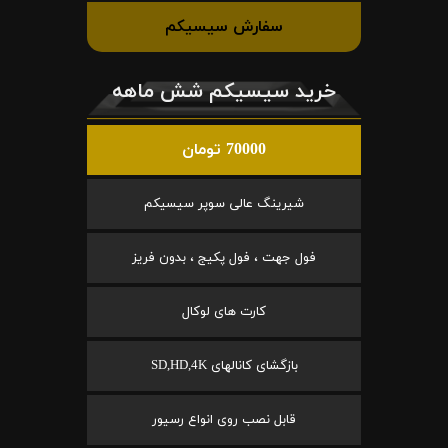
سفارش سیسیکم
خرید سیسیکم شش ماهه
70000 تومان
شیرینگ عالی سوپر سیسیکم
فول جهت ، فول پکیج ، بدون فریز
کارت های لوکال
بازگشای کانالهای SD,HD,4K
قابل نصب روی انواع رسیور