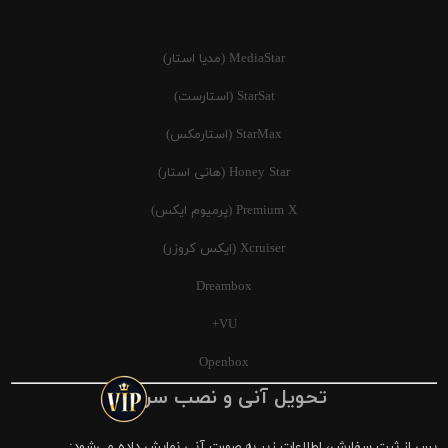
MediaStar (مدیا استار)
StarSat (استارست)
StarMax (استارمکس)
Honey Star (هانی استار)
Premium X (پرمیوم ایکس)
Xcruiser (ایکس کروزر)
Dreambox
VU+
Openbox
تحویل آنی و نصب سریع
پس از ثبت سفارش، اطلاعات زیر به صورت آنی نمایش داده می‌شود: