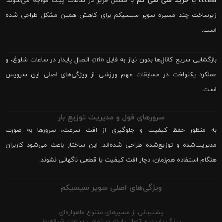
cccam
یا
خرید سی سی کم
با مشکل فریز در ساعات پیک مواجه می‌شوند.
زیرساخت چند مسیره سوپر سیسیکم برای کاهش همین مشکل طراحی شده
است.
بازگشایی سریع کانال‌ها بدون نیاز به فایل prio، اتصال پایدار در ساعات شلوغ، و
عملکرد یکنواخت در مسابقات مهم ورزشی از ویژگی‌های اصلی این سرویس
است.
سرورهای فول و مدیریت توزیع بار
به منظور حفظ کیفیت و جلوگیری از افت سرعت، سرورها به صورت
مدیریت‌شده و توزیع‌شده طراحی شده‌اند. این ساختار باعث می‌شود کاربران
هنگام استفاده هم‌زمان، دچار افت کیفیت یا قطعی ناگهانی نشوند.
ویژگی‌های اصلی سوپر سیسیکم
پشتیبانی از مسیرهای متنوع ماهواره‌ای
پینگ پایین و اتصال پایدار در تمامی ساعات شبانه‌روز