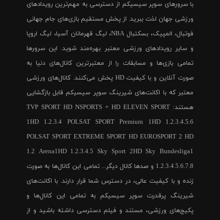
با سرورهای سوپر سیسیکم از دسترسی به مهم‌ترین رویدادهای
ورزشی جهان لذت ببرید. از پخش مستقیم بازی‌های جام جهانی
فوتبال، المپیک، بسکتبال NBA، لیگ قهرمانان آسیا، لیگ اروپا
و سایر رویدادهای ورزشی معتبر بهره‌مند شوید. این سرورها
تمامی بازی‌ها و مسابقات را از معتبرترین کانال‌های دنیا به
صورت آنلاین و با کیفیت HD پخش می‌کنند. کانال‌های ورزشی
معتبر که با اکانت‌های شیرینگ سوپر سیسیکم قابل بازگشایی
هستند: TVP SPORT HD NSPORTS + HD ELEVEN SPORT
1HD 1.2.3.4 POLSAT SPORT Premium 1HD 1.2.3.4.5.6
POLSAT SPORT EXTREME SPORT HD EUROSPORT 2 HD
1.2 Arena1HD 1.2.3.4.5 Sky Sport 2HD Sky Bundesliga1
1.2.3.4.5.6.7.8 و صدها کانال دیگر... تمامی این کانال‌ها به صورت
زنده و با کیفیت عالی، در دسترس شما قرار دارند. با اکانت‌های
شیرینگ پرقدرت سوپر سیسیکم به تمامی این کانال‌ها و
پکیج‌های ورزشی، مستند و فیلم دسترسی داشته باشید و از