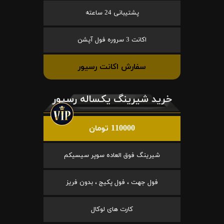
پشتیبانی 24 ساعته
اکانت 3 سروره فول آپشن
سفارش اکانت رسیور
خرید شیرینگ یکساله رسیور
110000 تومان
شیرینگ فوق العاده سوپر سیسیکم
فول جهت ، فول پکیج ، بدون فریز
کارت های لوکال