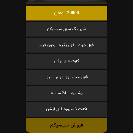
20000 تومان
شیرینگ سوپر سیسیکم
فول جهت ، فول پکیج ، بدون فریز
کارت های لوکال
قابل نصب روی انواع رسیور
پشتیبانی 24 ساعته
اکانت 3 سروره فول آپشن
فروش سیسیکم