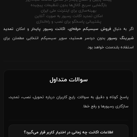
بازگشایی سریع کانال‌ها بدون تنظیمات پیچیده
بهینه‌سازی برای اینترنت ملی ایران
امکان تمدید اکانت رسیور به صورت آنلاین
پشتیبانی پاسخگو برای نصب و راه‌اندازی
اگر به دنبال
فروش سیسیکم حرفه‌ای
،
اکانت رسیور پایدار
و امکان
تمدید
شیرینگ رسیور
بدون دردسر هستید، سوپر سیسیکم انتخابی مطمئن برای
استفاده بلندمدت خواهد بود.
سوالات متداول
پاسخ کوتاه و دقیق به سوالات رایج کاربران درباره تحویل، نصب، تمدید،
سازگاری رسیورها و رفع خطا.
اطلاعات اکانت چه زمانی در اختیار کاربر قرار می‌گیرد؟