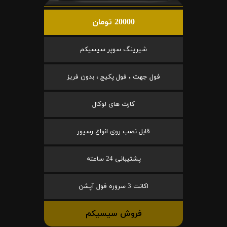
20000 تومان
شیرینگ سوپر سیسیکم
فول جهت ، فول پکیج ، بدون فریز
کارت های لوکال
قابل نصب روی انواع رسیور
پشتیبانی 24 ساعته
اکانت 3 سروره فول آپشن
فروش سیسیکم