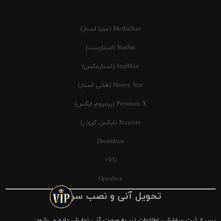
MediaStar (مدیا استار)
StarSat (استارست)
StarMax (استارمکس)
Honey Star (هانی استار)
Premium X (پرمیوم ایکس)
Xcruiser (ایکس کروزر)
Dreambox
VU+
Openbox
تحویل آنی و نصب سریع
پس از ثبت سفارش، اطلاعات زیر به صورت آنی نمایش داده می‌شود: