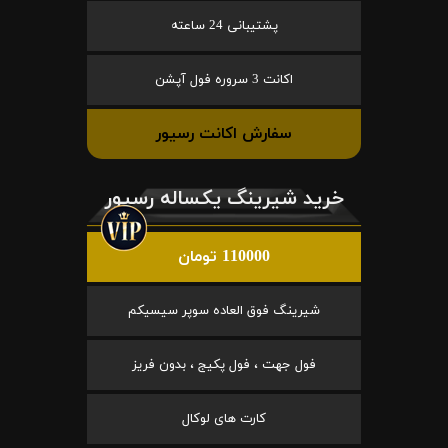
پشتیبانی 24 ساعته
اکانت 3 سروره فول آپشن
سفارش اکانت رسیور
خرید شیرینگ یکساله رسیور
110000 تومان
شیرینگ فوق العاده سوپر سیسیکم
فول جهت ، فول پکیج ، بدون فریز
کارت های لوکال