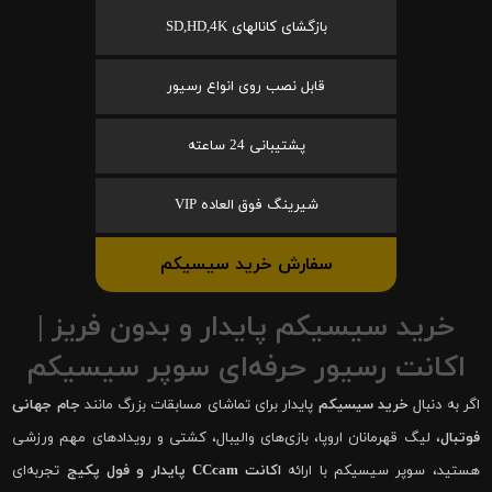
بازگشای کانالهای SD,HD,4K
قابل نصب روی انواع رسیور
پشتیبانی 24 ساعته
شیرینگ فوق العاده VIP
سفارش خرید سیسیکم
خرید سیسیکم پایدار و بدون فریز |
اکانت رسیور حرفه‌ای سوپر سیسیکم
اگر به دنبال
خرید سیسیکم
پایدار برای تماشای مسابقات بزرگ مانند
جام جهانی
فوتبال
، لیگ قهرمانان اروپا، بازی‌های والیبال، کشتی و رویدادهای مهم ورزشی
هستید، سوپر سیسیکم با ارائه
اکانت CCcam پایدار و فول پکیج
تجربه‌ای