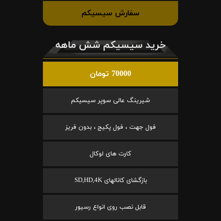
سفارش سیسیکم
خرید سیسیکم شش ماهه
70000 تومان
شیرینگ عالی سوپر سیسیکم
فول جهت ، فول پکیج ، بدون فریز
کارت های لوکال
بازگشای کانالهای SD,HD,4K
قابل نصب روی انواع رسیور