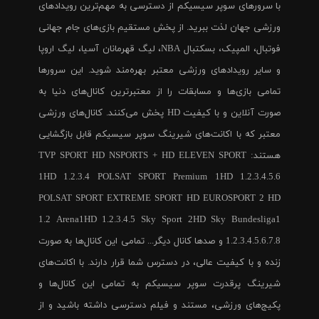
با سرورهای سوپر سیسیکم از دسترسی به مهم‌ترین رویدادهای
ورزشی جهان لذت ببرید. از پخش مستقیم بازی‌های جام جهانی
فوتبال، المپیک، بسکتبال NBA، لیگ قهرمانان آسیا، لیگ اروپا
و سایر رویدادهای ورزشی معتبر بهره‌مند شوید. این سرورها
تمامی بازی‌ها و مسابقات را از معتبرترین کانال‌های دنیا به
صورت آنلاین و با کیفیت HD پخش می‌کنند. کانال‌های ورزشی
معتبر که با اکانت‌های شیرینگ سوپر سیسیکم قابل بازگشایی
هستند: TVP SPORT HD NSPORTS + HD ELEVEN SPORT
1HD 1.2.3.4 POLSAT SPORT Premium 1HD 1.2.3.4.5.6
POLSAT SPORT EXTREME SPORT HD EUROSPORT 2 HD
1.2 Arena1HD 1.2.3.4.5 Sky Sport 2HD Sky Bundesliga1
1.2.3.4.5.6.7.8 و صدها کانال دیگر... تمامی این کانال‌ها به صورت
زنده و با کیفیت عالی، در دسترس شما قرار دارند. با اکانت‌های
شیرینگ پرقدرت سوپر سیسیکم به تمامی این کانال‌ها و
پکیج‌های ورزشی، مستند و فیلم دسترسی داشته باشید و از