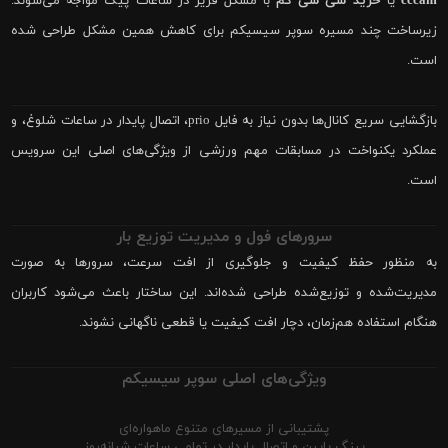
cccam
یا
خرید سی سی کم
با مشکل فریز در ساعات پیک مواجه می‌شوند.
زیرساخت چند مسیره سوپر سیسیکم برای کاهش همین مشکل طراحی شده
است.
بازگشایی سریع کانال‌ها بدون نیاز به فایل prio، اتصال پایدار در ساعات شلوغ، و
عملکرد یکنواخت در مسابقات مهم ورزشی از ویژگی‌های اصلی این سرویس
است.
سرورهای فول و مدیریت توزیع بار
به منظور حفظ کیفیت و جلوگیری از افت سرعت، سرورها به صورت
مدیریت‌شده و توزیع‌شده طراحی شده‌اند. این ساختار باعث می‌شود کاربران
هنگام استفاده هم‌زمان، دچار افت کیفیت یا قطعی ناگهانی نشوند.
ویژگی‌های اصلی سوپر سیسیکم
پشتیبانی از مسیرهای متنوع ماهواره‌ای
پینگ پایین و اتصال پایدار در تمامی ساعات شبانه‌روز