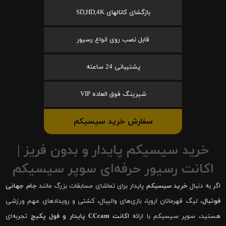
بازگشای کانالهای SD,HD,4K
قابل نصب روی انواع رسیور
پشتیبانی 24 ساعته
شیرینگ فوق العاده VIP
سفارش خرید سیسیکم
خرید سیسیکم پایدار و بدون فریز |
اکانت رسیور حرفه‌ای سوپر سیسیکم
اگر به دنبال
خرید سیسیکم
پایدار برای تماشای مسابقات بزرگ مانند
جام جهانی
فوتبال
، لیگ قهرمانان اروپا، بازی‌های والیبال، کشتی و رویدادهای مهم ورزشی
هستید، سوپر سیسیکم با ارائه
اکانت CCcam پایدار و فول پکیج
تجربه‌ای