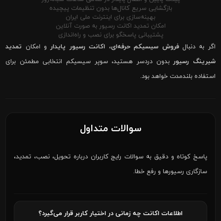
بازگشایی سریع کانال‌ها بدون تنظیمات پیچیده
بهینه‌سازی برای اینترنت ملی ایران
امکان تمدید اکانت رسیور به صورت آنلاین
پشتیبانی پاسخگو برای نصب و راه‌اندازی
اگر به دنبال
فروش سیسیکم حرفه‌ای
،
اکانت رسیور پایدار
و امکان
تمدید
شیرینگ رسیور
بدون دردسر هستید، سوپر سیسیکم انتخابی مطمئن برای
استفاده بلندمدت خواهد بود.
سوالات متداول
پاسخ کوتاه و دقیق به سوالات رایج کاربران درباره تحویل، نصب، تمدید،
سازگاری رسیورها و رفع خطا.
اطلاعات اکانت چه زمانی در اختیار کاربر قرار می‌گیرد؟