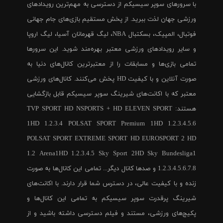
با سرورهای سوپر سیسیکم از دسترسی به مهم‌ترین رویدادهای
ورزشی جهان لذت ببرید. از پخش مستقیم بازی‌های جام جهانی
فوتبال، المپیک، بسکتبال NBA، لیگ قهرمانان آسیا، لیگ اروپا
و سایر رویدادهای ورزشی معتبر بهره‌مند شوید. این سرورها
تمامی بازی‌ها و مسابقات را از معتبرترین کانال‌های دنیا به
صورت آنلاین و با کیفیت HD پخش می‌کنند. کانال‌های ورزشی
معتبر که با اکانت‌های شیرینگ سوپر سیسیکم قابل بازگشایی
هستند: TVP SPORT HD NSPORTS + HD ELEVEN SPORT
1HD 1.2.3.4 POLSAT SPORT Premium 1HD 1.2.3.4.5.6
POLSAT SPORT EXTREME SPORT HD EUROSPORT 2 HD
1.2 Arena1HD 1.2.3.4.5 Sky Sport 2HD Sky Bundesliga1
1.2.3.4.5.6.7.8 و صدها کانال دیگر... تمامی این کانال‌ها به صورت
زنده و با کیفیت عالی، در دسترس شما قرار دارند. با اکانت‌های
شیرینگ پرقدرت سوپر سیسیکم به تمامی این کانال‌ها و
پکیج‌های ورزشی، مستند و فیلم دسترسی داشته باشید و از