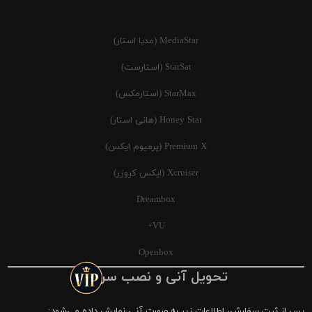
MediaStar (مدیا استار)
StarSat (استارست)
StarMax (استارمکس)
Honey Star (هانی استار)
Premium X (پرمیوم ایکس)
Xcruiser (ایکس کروزر)
Dreambox
VU+
Openbox
تحویل آنی و نصب سریع
پس از ثبت سفارش، اطلاعات زیر به صورت آنی نمایش داده می‌شود: