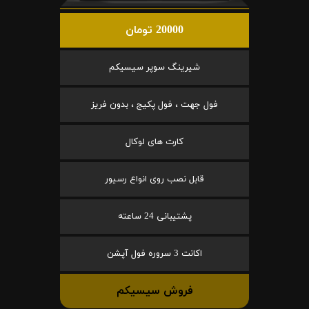
20000 تومان
شیرینگ سوپر سیسیکم
فول جهت ، فول پکیج ، بدون فریز
کارت های لوکال
قابل نصب روی انواع رسیور
پشتیبانی 24 ساعته
اکانت 3 سروره فول آپشن
فروش سیسیکم