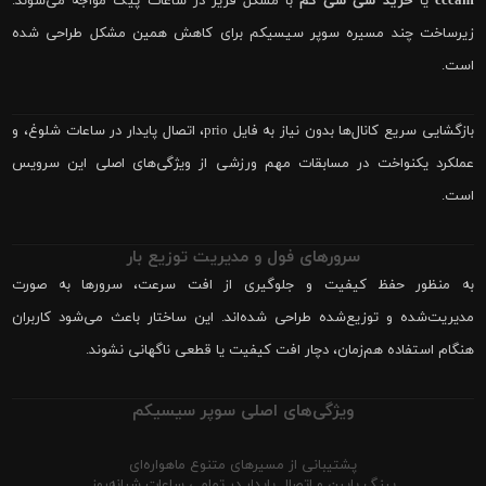
cccam
یا
خرید سی سی کم
با مشکل فریز در ساعات پیک مواجه می‌شوند.
زیرساخت چند مسیره سوپر سیسیکم برای کاهش همین مشکل طراحی شده
است.
بازگشایی سریع کانال‌ها بدون نیاز به فایل prio، اتصال پایدار در ساعات شلوغ، و
عملکرد یکنواخت در مسابقات مهم ورزشی از ویژگی‌های اصلی این سرویس
است.
سرورهای فول و مدیریت توزیع بار
به منظور حفظ کیفیت و جلوگیری از افت سرعت، سرورها به صورت
مدیریت‌شده و توزیع‌شده طراحی شده‌اند. این ساختار باعث می‌شود کاربران
هنگام استفاده هم‌زمان، دچار افت کیفیت یا قطعی ناگهانی نشوند.
ویژگی‌های اصلی سوپر سیسیکم
پشتیبانی از مسیرهای متنوع ماهواره‌ای
پینگ پایین و اتصال پایدار در تمامی ساعات شبانه‌روز