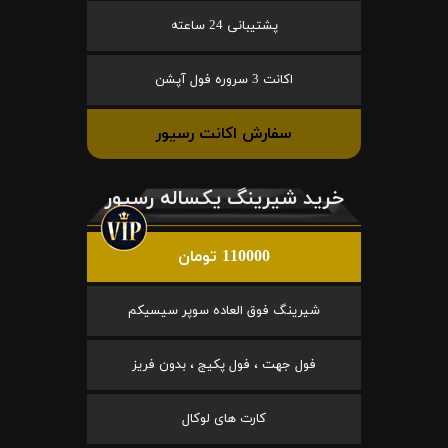
پشتیبانی 24 ساعته
اکانت 3 سروره فول آپشن
سفارش اکانت رسیور
خرید شیرینگ یکساله رسیور
110000 تومان
شیرینگ فوق العاده سوپر سیسیکم
فول جهت ، فول پکیج ، بدون فریز
کارت های لوکال