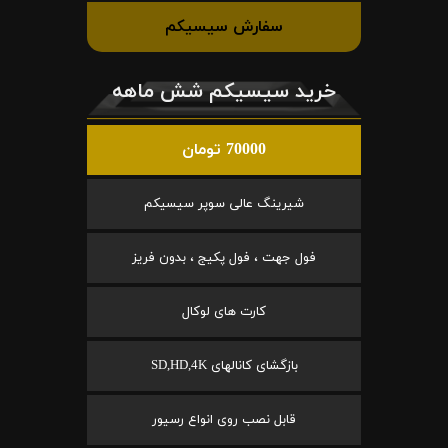
سفارش سیسیکم
خرید سیسیکم شش ماهه
70000 تومان
شیرینگ عالی سوپر سیسیکم
فول جهت ، فول پکیج ، بدون فریز
کارت های لوکال
بازگشای کانالهای SD,HD,4K
قابل نصب روی انواع رسیور