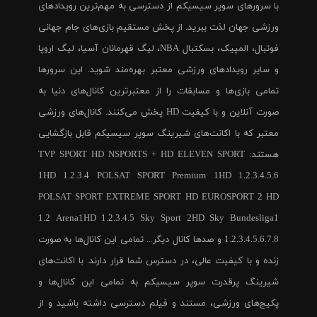
با سرورهای سوپر سیسیکم از دسترسی به مهم‌ترین رویدادهای
ورزشی جهان لذت ببرید. از پخش مستقیم بازی‌های جام جهانی
فوتبال، المپیک، بسکتبال NBA، لیگ قهرمانان آسیا، لیگ اروپا
و سایر رویدادهای ورزشی معتبر بهره‌مند شوید. این سرورها
تمامی بازی‌ها و مسابقات را از معتبرترین کانال‌های دنیا به
صورت آنلاین و با کیفیت HD پخش می‌کنند. کانال‌های ورزشی
معتبر که با اکانت‌های شیرینگ سوپر سیسیکم قابل بازگشایی
هستند: TVP SPORT HD NSPORTS + HD ELEVEN SPORT
1HD 1.2.3.4 POLSAT SPORT Premium 1HD 1.2.3.4.5.6
POLSAT SPORT EXTREME SPORT HD EUROSPORT 2 HD
1.2 Arena1HD 1.2.3.4.5 Sky Sport 2HD Sky Bundesliga1
1.2.3.4.5.6.7.8 و صدها کانال دیگر... تمامی این کانال‌ها به صورت
زنده و با کیفیت عالی، در دسترس شما قرار دارند. با اکانت‌های
شیرینگ پرقدرت سوپر سیسیکم به تمامی این کانال‌ها و
پکیج‌های ورزشی، مستند و فیلم دسترسی داشته باشید و از