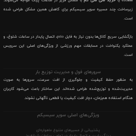
cccam
یا
خرید سی سی کم
با مشکل فریز در ساعات پیک مواجه می‌شوند.
زیرساخت چند مسیره سوپر سیسیکم برای کاهش همین مشکل طراحی شده
است.
بازگشایی سریع کانال‌ها بدون نیاز به فایل prio، اتصال پایدار در ساعات شلوغ، و
عملکرد یکنواخت در مسابقات مهم ورزشی از ویژگی‌های اصلی این سرویس
است.
سرورهای فول و مدیریت توزیع بار
به منظور حفظ کیفیت و جلوگیری از افت سرعت، سرورها به صورت
مدیریت‌شده و توزیع‌شده طراحی شده‌اند. این ساختار باعث می‌شود کاربران
هنگام استفاده هم‌زمان، دچار افت کیفیت یا قطعی ناگهانی نشوند.
ویژگی‌های اصلی سوپر سیسیکم
پشتیبانی از مسیرهای متنوع ماهواره‌ای
پینگ پایین و اتصال پایدار در تمامی ساعات شبانه‌روز