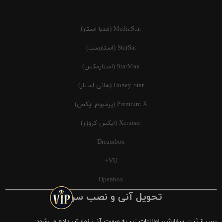
MediaStar (مدیا استار)
StarSat (استارست)
StarMax (استارمکس)
Honey Star (هانی استار)
Premium X (پرمیوم ایکس)
Xcruiser (ایکس کروزر)
Dreambox
VU+
Openbox
تحویل آنی و نصب سریع
پس از ثبت سفارش، اطلاعات زیر به صورت آنی نمایش داده می‌شود: