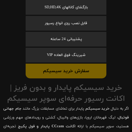
بازگشای کانالهای SD,HD,4K
قابل نصب روی انواع رسیور
پشتیبانی 24 ساعته
شیرینگ فوق العاده VIP
سفارش خرید سیسیکم
خرید سیسیکم پایدار و بدون فریز |
اکانت رسیور حرفه‌ای سوپر سیسیکم
اگر به دنبال
خرید سیسیکم
پایدار برای تماشای مسابقات بزرگ مانند
جام جهانی
فوتبال
، لیگ قهرمانان اروپا، بازی‌های والیبال، کشتی و رویدادهای مهم ورزشی
هستید، سوپر سیسیکم با ارائه
اکانت CCcam پایدار و فول پکیج
تجربه‌ای