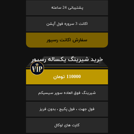
پشتیبانی 24 ساعته
اکانت 3 سروره فول آپشن
سفارش اکانت رسیور
خرید شیرینگ یکساله رسیور
110000 تومان
شیرینگ فوق العاده سوپر سیسیکم
فول جهت ، فول پکیج ، بدون فریز
کارت های لوکال