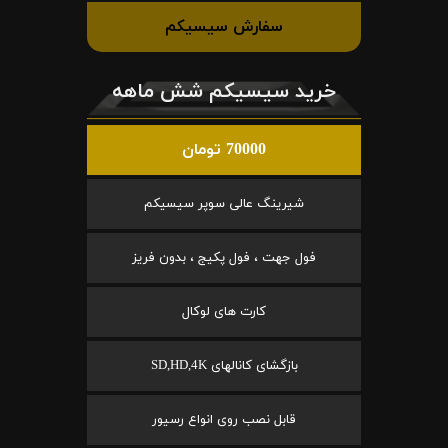
سفارش سیسیکم
خرید سیسیکم شش ماهه
70000 تومان
شیرینگ عالی سوپر سیسیکم
فول جهت ، فول پکیج ، بدون فریز
کارت های لوکال
بازگشای کانالهای SD,HD,4K
قابل نصب روی انواع رسیور