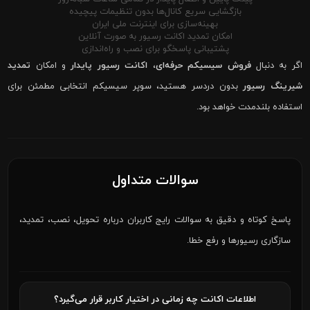
بازگشایی سریع کانال‌ها بدون تنظیمات پیچیده
بهینه‌سازی برای اینترنت ملی ایران
امکان تمدید اکانت رسیور به صورت آنلاین
پشتیبانی پاسخگو برای نصب و راه‌اندازی
اگر به دنبال
فروش سیسیکم حرفه‌ای
،
اکانت رسیور پایدار
و امکان
تمدید
شیرینگ رسیور
بدون دردسر هستید، سوپر سیسیکم انتخابی مطمئن برای
استفاده بلندمدت خواهد بود.
سوالات متداول
پاسخ کوتاه و دقیق به سوالات رایج کاربران درباره تحویل، نصب، تمدید،
سازگاری رسیورها و رفع خطا.
اطلاعات اکانت چه زمانی در اختیار کاربر قرار می‌گیرد؟