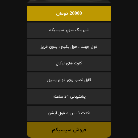
20000 تومان
شیرینگ سوپر سیسیکم
فول جهت ، فول پکیج ، بدون فریز
کارت های لوکال
قابل نصب روی انواع رسیور
پشتیبانی 24 ساعته
اکانت 3 سروره فول آپشن
فروش سیسیکم