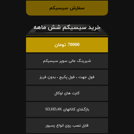
سفارش سیسیکم
خرید سیسیکم شش ماهه
70000 تومان
شیرینگ عالی سوپر سیسیکم
فول جهت ، فول پکیج ، بدون فریز
کارت های لوکال
بازگشای کانالهای SD,HD,4K
قابل نصب روی انواع رسیور