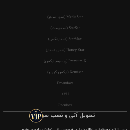
MediaStar (مدیا استار)
StarSat (استارست)
StarMax (استارمکس)
Honey Star (هانی استار)
Premium X (پرمیوم ایکس)
Xcruiser (ایکس کروزر)
Dreambox
VU+
Openbox
تحویل آنی و نصب سریع
پس از ثبت سفارش، اطلاعات زیر به صورت آنی نمایش داده می‌شود: