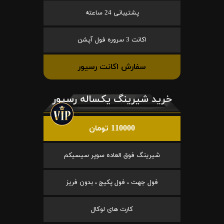
پشتیبانی 24 ساعته
اکانت 3 سروره فول آپشن
سفارش اکانت رسیور
خرید شیرینگ یکساله رسیور
110000 تومان
شیرینگ فوق العاده سوپر سیسیکم
فول جهت ، فول پکیج ، بدون فریز
کارت های لوکال