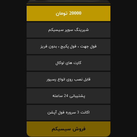
20000 تومان
شیرینگ سوپر سیسیکم
فول جهت ، فول پکیج ، بدون فریز
کارت های لوکال
قابل نصب روی انواع رسیور
پشتیبانی 24 ساعته
اکانت 3 سروره فول آپشن
فروش سیسیکم