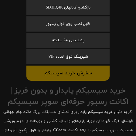
بازگشای کانالهای SD,HD,4K
قابل نصب روی انواع رسیور
پشتیبانی 24 ساعته
شیرینگ فوق العاده VIP
سفارش خرید سیسیکم
خرید سیسیکم پایدار و بدون فریز |
اکانت رسیور حرفه‌ای سوپر سیسیکم
اگر به دنبال
خرید سیسیکم
پایدار برای تماشای مسابقات بزرگ مانند
جام جهانی
فوتبال
، لیگ قهرمانان اروپا، بازی‌های والیبال، کشتی و رویدادهای مهم ورزشی
هستید، سوپر سیسیکم با ارائه
اکانت CCcam پایدار و فول پکیج
تجربه‌ای