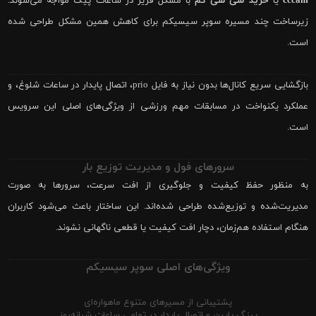
cccam
یا
خرید سی سی کم
با مشکل فریز در ساعات پیک مواجه می‌شوند.
زیرساخت چند مسیره سوپر سیسیکم برای کاهش همین مشکل طراحی شده
است.
بازگشایی سریع کانال‌ها بدون نیاز به فایل prio، اتصال پایدار در ساعات شلوغ، و
عملکرد یکنواخت در مسابقات مهم ورزشی از ویژگی‌های اصلی این سرویس
است.
سرورهای فول و مدیریت توزیع بار
به منظور حفظ کیفیت و جلوگیری از افت سرعت، سرورها به صورت
مدیریت‌شده و توزیع‌شده طراحی شده‌اند. این ساختار باعث می‌شود کاربران
هنگام استفاده هم‌زمان، دچار افت کیفیت یا قطعی ناگهانی نشوند.
ویژگی‌های اصلی سوپر سیسیکم
پشتیبانی از مسیرهای متنوع ماهواره‌ای
پینگ پایین و اتصال پایدار در تمامی ساعات شبانه‌روز