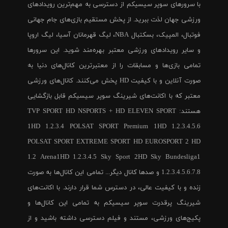
با سرورهای سوپر سیسیکم از دسترسی به مهم‌ترین رویدادهای
ورزشی جهان لذت ببرید. از پخش مستقیم بازی‌های جام جهانی
فوتبال، المپیک، بسکتبال NBA، لیگ قهرمانان آسیا، لیگ اروپا
و سایر رویدادهای ورزشی معتبر بهره‌مند شوید. این سرورها
تمامی بازی‌ها و مسابقات را از معتبرترین کانال‌های دنیا به
صورت آنلاین و با کیفیت HD پخش می‌کنند. کانال‌های ورزشی
معتبر که با اکانت‌های شیرینگ سوپر سیسیکم قابل بازگشایی
هستند: TVP SPORT HD NSPORTS + HD ELEVEN SPORT
1HD 1.2.3.4 POLSAT SPORT Premium 1HD 1.2.3.4.5.6
POLSAT SPORT EXTREME SPORT HD EUROSPORT 2 HD
1.2 Arena1HD 1.2.3.4.5 Sky Sport 2HD Sky Bundesliga1
1.2.3.4.5.6.7.8 و صدها کانال دیگر... تمامی این کانال‌ها به صورت
زنده و با کیفیت عالی، در دسترس شما قرار دارند. با اکانت‌های
شیرینگ پرقدرت سوپر سیسیکم به تمامی این کانال‌ها و
پکیج‌های ورزشی، مستند و فیلم دسترسی داشته باشید و از