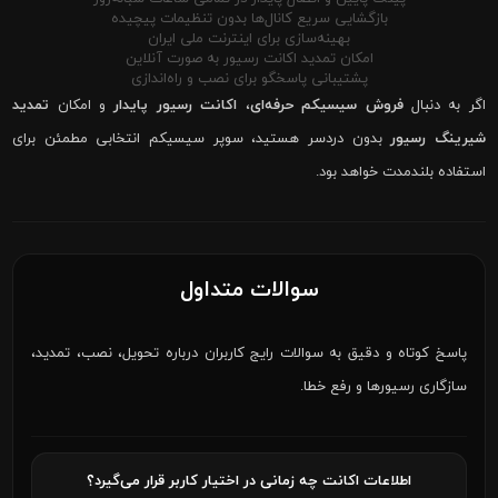
بازگشایی سریع کانال‌ها بدون تنظیمات پیچیده
بهینه‌سازی برای اینترنت ملی ایران
امکان تمدید اکانت رسیور به صورت آنلاین
پشتیبانی پاسخگو برای نصب و راه‌اندازی
اگر به دنبال
فروش سیسیکم حرفه‌ای
،
اکانت رسیور پایدار
و امکان
تمدید
شیرینگ رسیور
بدون دردسر هستید، سوپر سیسیکم انتخابی مطمئن برای
استفاده بلندمدت خواهد بود.
سوالات متداول
پاسخ کوتاه و دقیق به سوالات رایج کاربران درباره تحویل، نصب، تمدید،
سازگاری رسیورها و رفع خطا.
اطلاعات اکانت چه زمانی در اختیار کاربر قرار می‌گیرد؟