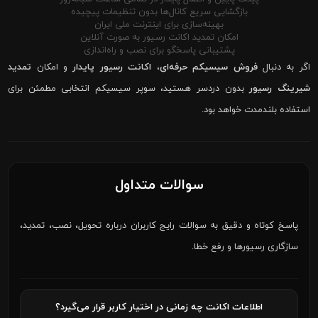
بازگشایی سریع کانال‌ها بدون تنظیمات پیچیده
بهینه‌سازی برای اینترنت ملی ایران
امکان تمدید اکانت رسیور به صورت آنلاین
پشتیبانی پاسخگو برای نصب و راه‌اندازی
اگر به دنبال
فروش سیسیکم حرفه‌ای
،
اکانت رسیور پایدار
و امکان
تمدید
شیرینگ رسیور
بدون دردسر هستید، سوپر سیسیکم انتخابی مطمئن برای
استفاده بلندمدت خواهد بود.
سوالات متداول
پاسخ کوتاه و دقیق به سوالات رایج کاربران درباره تحویل، نصب، تمدید،
سازگاری رسیورها و رفع خطا.
اطلاعات اکانت چه زمانی در اختیار کاربر قرار می‌گیرد؟