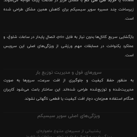
cccam
یا
خرید سی سی کم
با مشکل فریز در ساعات پیک مواجه می‌شوند.
زیرساخت چند مسیره سوپر سیسیکم برای کاهش همین مشکل طراحی شده
است.
بازگشایی سریع کانال‌ها بدون نیاز به فایل prio، اتصال پایدار در ساعات شلوغ، و
عملکرد یکنواخت در مسابقات مهم ورزشی از ویژگی‌های اصلی این سرویس
است.
سرورهای فول و مدیریت توزیع بار
به منظور حفظ کیفیت و جلوگیری از افت سرعت، سرورها به صورت
مدیریت‌شده و توزیع‌شده طراحی شده‌اند. این ساختار باعث می‌شود کاربران
هنگام استفاده هم‌زمان، دچار افت کیفیت یا قطعی ناگهانی نشوند.
ویژگی‌های اصلی سوپر سیسیکم
پشتیبانی از مسیرهای متنوع ماهواره‌ای
پینگ پایین و اتصال پایدار در تمامی ساعات شبانه‌روز