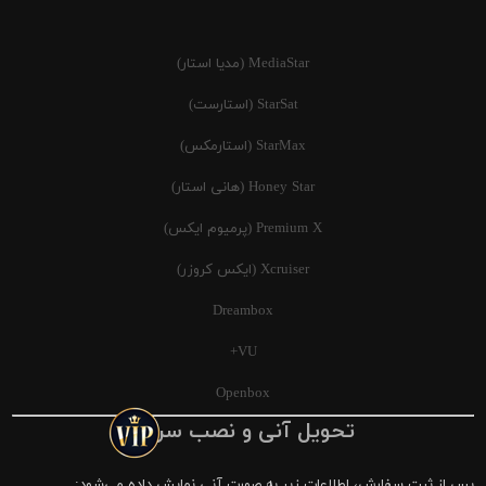
MediaStar (مدیا استار)
StarSat (استارست)
StarMax (استارمکس)
Honey Star (هانی استار)
Premium X (پرمیوم ایکس)
Xcruiser (ایکس کروزر)
Dreambox
VU+
Openbox
تحویل آنی و نصب سریع
پس از ثبت سفارش، اطلاعات زیر به صورت آنی نمایش داده می‌شود: