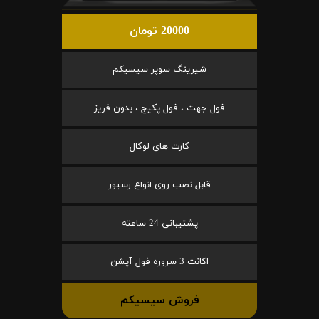
20000 تومان
شیرینگ سوپر سیسیکم
فول جهت ، فول پکیج ، بدون فریز
کارت های لوکال
قابل نصب روی انواع رسیور
پشتیبانی 24 ساعته
اکانت 3 سروره فول آپشن
فروش سیسیکم