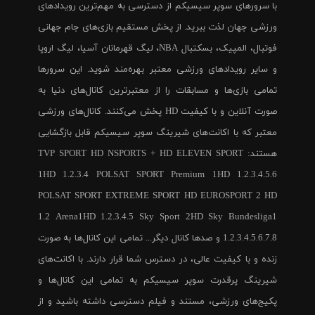
با سرورهای سوپر سیسیکم از دسترسی به مهم‌ترین رویدادهای
ورزشی جهان لذت ببرید. از پخش مستقیم بازی‌های جام جهانی
فوتبال، المپیک، بسکتبال NBA، لیگ قهرمانان آسیا، لیگ اروپا
و سایر رویدادهای ورزشی معتبر بهره‌مند شوید. این سرورها
تمامی بازی‌ها و مسابقات را از معتبرترین کانال‌های دنیا به
صورت آنلاین و با کیفیت HD پخش می‌کنند. کانال‌های ورزشی
معتبر که با اکانت‌های شیرینگ سوپر سیسیکم قابل بازگشایی
هستند: TVP SPORT HD NSPORTS + HD ELEVEN SPORT
1HD 1.2.3.4 POLSAT SPORT Premium 1HD 1.2.3.4.5.6
POLSAT SPORT EXTREME SPORT HD EUROSPORT 2 HD
1.2 Arena1HD 1.2.3.4.5 Sky Sport 2HD Sky Bundesliga1
1.2.3.4.5.6.7.8 و صدها کانال دیگر... تمامی این کانال‌ها به صورت
زنده و با کیفیت عالی، در دسترس شما قرار دارند. با اکانت‌های
شیرینگ پرقدرت سوپر سیسیکم به تمامی این کانال‌ها و
پکیج‌های ورزشی، مستند و فیلم دسترسی داشته باشید و از