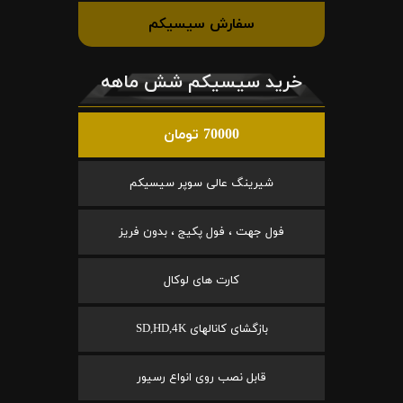
سفارش سیسیکم
خرید سیسیکم شش ماهه
70000 تومان
شیرینگ عالی سوپر سیسیکم
فول جهت ، فول پکیج ، بدون فریز
کارت های لوکال
بازگشای کانالهای SD,HD,4K
قابل نصب روی انواع رسیور