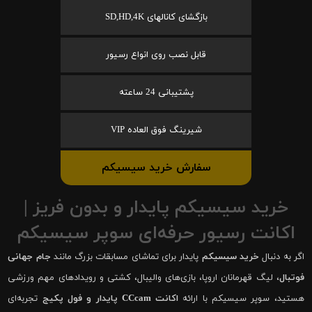
بازگشای کانالهای SD,HD,4K
قابل نصب روی انواع رسیور
پشتیبانی 24 ساعته
شیرینگ فوق العاده VIP
سفارش خرید سیسیکم
خرید سیسیکم پایدار و بدون فریز |
اکانت رسیور حرفه‌ای سوپر سیسیکم
اگر به دنبال
خرید سیسیکم
پایدار برای تماشای مسابقات بزرگ مانند
جام جهانی
فوتبال
، لیگ قهرمانان اروپا، بازی‌های والیبال، کشتی و رویدادهای مهم ورزشی
هستید، سوپر سیسیکم با ارائه
اکانت CCcam پایدار و فول پکیج
تجربه‌ای