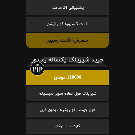
پشتیبانی 24 ساعته
اکانت 3 سروره فول آپشن
سفارش اکانت رسیور
خرید شیرینگ یکساله رسیور
110000 تومان
شیرینگ فوق العاده سوپر سیسیکم
فول جهت ، فول پکیج ، بدون فریز
کارت های لوکال