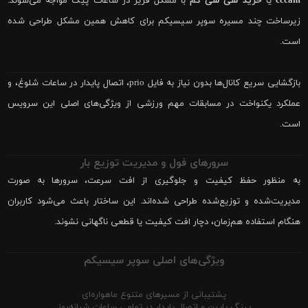
cccam
یا
خرید سی سی کم
با مشکل فریز در ساعات پیک مواجه می‌شوند.
زیرساخت چند مسیره سوپر سیسیکم برای کاهش همین مشکل طراحی شده
است.
بازگشایی سریع کانال‌ها بدون نیاز به فایل prio، اتصال پایدار در ساعات شلوغ، و
عملکرد یکنواخت در مسابقات مهم ورزشی از ویژگی‌های اصلی این سرویس
است.
سرورهای فول و مدیریت توزیع بار
به منظور حفظ کیفیت و جلوگیری از افت سرعت، سرورها به صورت
مدیریت‌شده و توزیع‌شده طراحی شده‌اند. این ساختار باعث می‌شود کاربران
هنگام استفاده هم‌زمان، دچار افت کیفیت یا قطعی ناگهانی نشوند.
ویژگی‌های اصلی سوپر سیسیکم
پشتیبانی از مسیرهای متنوع ماهواره‌ای
پینگ پایین و اتصال پایدار در تمامی ساعات شبانه‌روز