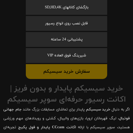
بازگشای کانالهای SD,HD,4K
قابل نصب روی انواع رسیور
پشتیبانی 24 ساعته
شیرینگ فوق العاده VIP
سفارش خرید سیسیکم
خرید سیسیکم پایدار و بدون فریز |
اکانت رسیور حرفه‌ای سوپر سیسیکم
اگر به دنبال
خرید سیسیکم
پایدار برای تماشای مسابقات بزرگ مانند
جام جهانی
فوتبال
، لیگ قهرمانان اروپا، بازی‌های والیبال، کشتی و رویدادهای مهم ورزشی
هستید، سوپر سیسیکم با ارائه
اکانت CCcam پایدار و فول پکیج
تجربه‌ای