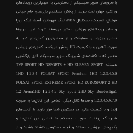
با سرورهای سوپر سیسیکم از دسترسی به مهم‌ترین رویدادهای
ورزشی جهان لذت ببرید. از پخش مستقیم بازی‌های جام جهانی
فوتبال، المپیک، بسکتبال NBA، لیگ قهرمانان آسیا، لیگ اروپا
و سایر رویدادهای ورزشی معتبر بهره‌مند شوید. این سرورها
تمامی بازی‌ها و مسابقات را از معتبرترین کانال‌های دنیا به
صورت آنلاین و با کیفیت HD پخش می‌کنند. کانال‌های ورزشی
معتبر که با اکانت‌های شیرینگ سوپر سیسیکم قابل بازگشایی
هستند: TVP SPORT HD NSPORTS + HD ELEVEN SPORT
1HD 1.2.3.4 POLSAT SPORT Premium 1HD 1.2.3.4.5.6
POLSAT SPORT EXTREME SPORT HD EUROSPORT 2 HD
1.2 Arena1HD 1.2.3.4.5 Sky Sport 2HD Sky Bundesliga1
1.2.3.4.5.6.7.8 و صدها کانال دیگر... تمامی این کانال‌ها به صورت
زنده و با کیفیت عالی، در دسترس شما قرار دارند. با اکانت‌های
شیرینگ پرقدرت سوپر سیسیکم به تمامی این کانال‌ها و
پکیج‌های ورزشی، مستند و فیلم دسترسی داشته باشید و از