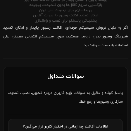
بازگشایی سریع کانال‌ها بدون تنظیمات پیچیده
بهینه‌سازی برای اینترنت ملی ایران
امکان تمدید اکانت رسیور به صورت آنلاین
پشتیبانی پاسخگو برای نصب و راه‌اندازی
اگر به دنبال
فروش سیسیکم حرفه‌ای
،
اکانت رسیور پایدار
و امکان
تمدید
شیرینگ رسیور
بدون دردسر هستید، سوپر سیسیکم انتخابی مطمئن برای
استفاده بلندمدت خواهد بود.
سوالات متداول
پاسخ کوتاه و دقیق به سوالات رایج کاربران درباره تحویل، نصب، تمدید،
سازگاری رسیورها و رفع خطا.
اطلاعات اکانت چه زمانی در اختیار کاربر قرار می‌گیرد؟