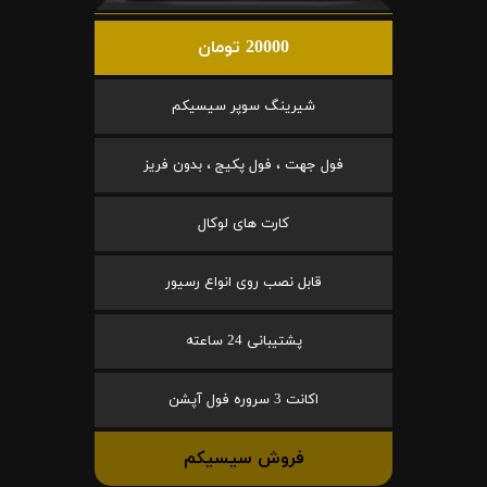
20000 تومان
شیرینگ سوپر سیسیکم
فول جهت ، فول پکیج ، بدون فریز
کارت های لوکال
قابل نصب روی انواع رسیور
پشتیبانی 24 ساعته
اکانت 3 سروره فول آپشن
فروش سیسیکم