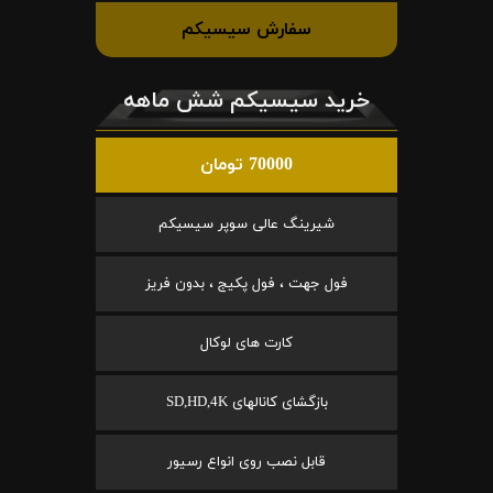
سفارش سیسیکم
خرید سیسیکم شش ماهه
70000 تومان
شیرینگ عالی سوپر سیسیکم
فول جهت ، فول پکیج ، بدون فریز
کارت های لوکال
بازگشای کانالهای SD,HD,4K
قابل نصب روی انواع رسیور