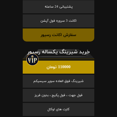
پشتیبانی 24 ساعته
اکانت 3 سروره فول آپشن
سفارش اکانت رسیور
خرید شیرینگ یکساله رسیور
110000 تومان
شیرینگ فوق العاده سوپر سیسیکم
فول جهت ، فول پکیج ، بدون فریز
کارت های لوکال