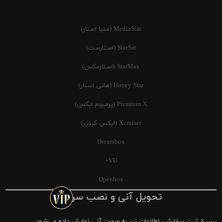
MediaStar (مدیا استار)
StarSat (استارست)
StarMax (استارمکس)
Honey Star (هانی استار)
Premium X (پرمیوم ایکس)
Xcruiser (ایکس کروزر)
Dreambox
VU+
Openbox
تحویل آنی و نصب سریع
پس از ثبت سفارش، اطلاعات زیر به صورت آنی نمایش داده می‌شود: