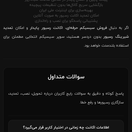
بازگشایی سریع کانال‌ها بدون تنظیمات پیچیده
بهینه‌سازی برای اینترنت ملی ایران
امکان تمدید اکانت رسیور به صورت آنلاین
پشتیبانی پاسخگو برای نصب و راه‌اندازی
اگر به دنبال
فروش سیسیکم حرفه‌ای
،
اکانت رسیور پایدار
و امکان
تمدید
شیرینگ رسیور
بدون دردسر هستید، سوپر سیسیکم انتخابی مطمئن برای
استفاده بلندمدت خواهد بود.
سوالات متداول
پاسخ کوتاه و دقیق به سوالات رایج کاربران درباره تحویل، نصب، تمدید،
سازگاری رسیورها و رفع خطا.
اطلاعات اکانت چه زمانی در اختیار کاربر قرار می‌گیرد؟