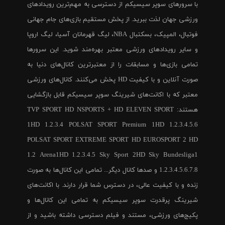
با سرورهای سوپر سیسیکم از دسترسی به مهم‌ترین رویدادهای
ورزشی جهان لذت ببرید. از پخش مستقیم بازی‌های جام جهانی
فوتبال، المپیک، بسکتبال NBA، لیگ قهرمانان آسیا، لیگ اروپا
و سایر رویدادهای ورزشی معتبر بهره‌مند شوید. این سرورها
تمامی بازی‌ها و مسابقات را از معتبرترین کانال‌های دنیا به
صورت آنلاین و با کیفیت HD پخش می‌کنند. کانال‌های ورزشی
معتبر که با اکانت‌های شیرینگ سوپر سیسیکم قابل بازگشایی
هستند: TVP SPORT HD NSPORTS + HD ELEVEN SPORT
1HD 1.2.3.4 POLSAT SPORT Premium 1HD 1.2.3.4.5.6
POLSAT SPORT EXTREME SPORT HD EUROSPORT 2 HD
1.2 Arena1HD 1.2.3.4.5 Sky Sport 2HD Sky Bundesliga1
1.2.3.4.5.6.7.8 و صدها کانال دیگر... تمامی این کانال‌ها به صورت
زنده و با کیفیت عالی، در دسترس شما قرار دارند. با اکانت‌های
شیرینگ پرقدرت سوپر سیسیکم به تمامی این کانال‌ها و
پکیج‌های ورزشی، مستند و فیلم دسترسی داشته باشید و از