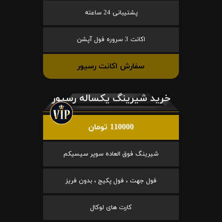
پشتیبانی 24 ساعته
اکانت 3 سروره فول آپشن
سفارش اکانت رسیور
خرید شیرینگ یکساله رسیور
110000 تومان
شیرینگ فوق العاده سوپر سیسیکم
فول جهت ، فول پکیج ، بدون فریز
کارت های لوکال