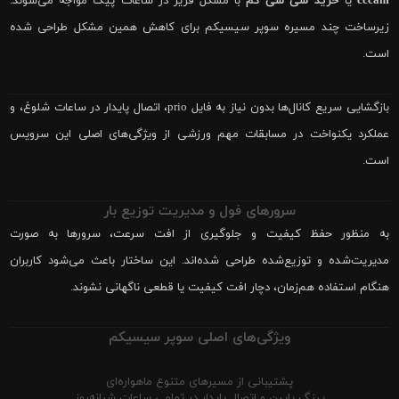
cccam
یا
خرید سی سی کم
با مشکل فریز در ساعات پیک مواجه می‌شوند.
زیرساخت چند مسیره سوپر سیسیکم برای کاهش همین مشکل طراحی شده
است.
بازگشایی سریع کانال‌ها بدون نیاز به فایل prio، اتصال پایدار در ساعات شلوغ، و
عملکرد یکنواخت در مسابقات مهم ورزشی از ویژگی‌های اصلی این سرویس
است.
سرورهای فول و مدیریت توزیع بار
به منظور حفظ کیفیت و جلوگیری از افت سرعت، سرورها به صورت
مدیریت‌شده و توزیع‌شده طراحی شده‌اند. این ساختار باعث می‌شود کاربران
هنگام استفاده هم‌زمان، دچار افت کیفیت یا قطعی ناگهانی نشوند.
ویژگی‌های اصلی سوپر سیسیکم
پشتیبانی از مسیرهای متنوع ماهواره‌ای
پینگ پایین و اتصال پایدار در تمامی ساعات شبانه‌روز