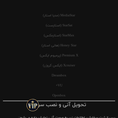
MediaStar (مدیا استار)
StarSat (استارست)
StarMax (استارمکس)
Honey Star (هانی استار)
Premium X (پرمیوم ایکس)
Xcruiser (ایکس کروزر)
Dreambox
VU+
Openbox
تحویل آنی و نصب سریع
پس از ثبت سفارش، اطلاعات زیر به صورت آنی نمایش داده می‌شود: