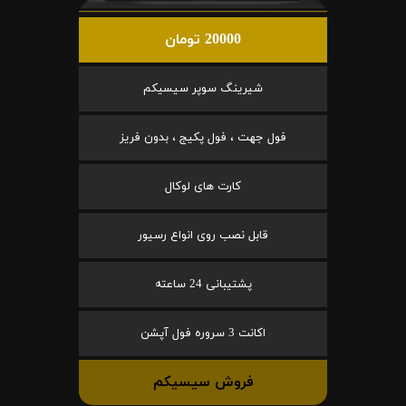
20000 تومان
شیرینگ سوپر سیسیکم
فول جهت ، فول پکیج ، بدون فریز
کارت های لوکال
قابل نصب روی انواع رسیور
پشتیبانی 24 ساعته
اکانت 3 سروره فول آپشن
فروش سیسیکم